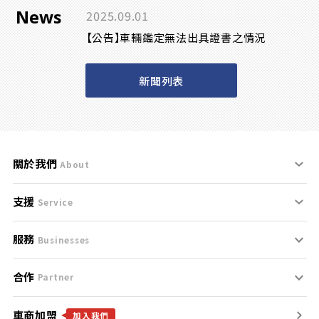
News
2025.09.01
【公告】車輛鑑定無法出具證書之情況
新聞列表
關於我們
About
支援
刊登規範
Service
服務
支援中心
服務條款
Businesses
合作
什麼是Goo鑑定？
聯絡我們
免責聲明
Partner
車商加盟
合作夥伴
找好車
隱私權政策
加入我們