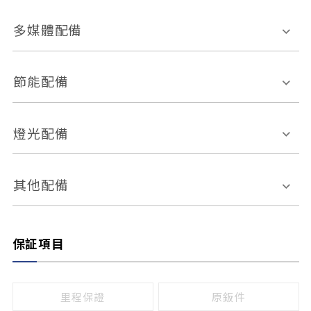
胎壓偵測
兒童安全椅固定裝置
座椅材質
多媒體配備
ABS防鎖死
上坡起步輔助
皮椅
絨布
車道偏離警示
定速系統
其它
外部音源接入
多媒體系統
節能配備
自動停車系統
盲點偵測系統
前座座椅調整
藍牙通訊
電腦導航
引擎啟閉系統
燈光配備
手動
電動
倒車雷達
倒車顯影系統
防盜系統
座椅記憶功能
感應頭燈
自適應遠近光
其他配備
無
有
日行燈
渦輪增壓
後座分離式傾倒
保証項目
頭燈光源
無
有
鹵素燈
HID
里程保證
原鈑件
LED