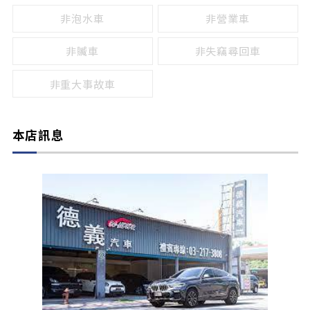
非泡水車
非營業車
非贓車
非失竊尋回車
非重大事故車
本店訊息