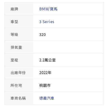
廠牌
BMW/寶馬
車型
3 Series
等級
320
排氣量
里程
2.2萬公里
出廠年份
2022年
所在地
桃園市
車商名稱
德義汽車