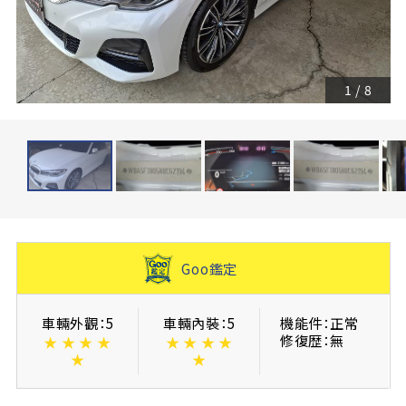
1
/
8
Goo鑑定
車輛外觀：5
車輛內裝：5
機能件：正常
修復歴：無
★
★
★
★
★
★
★
★
★
★