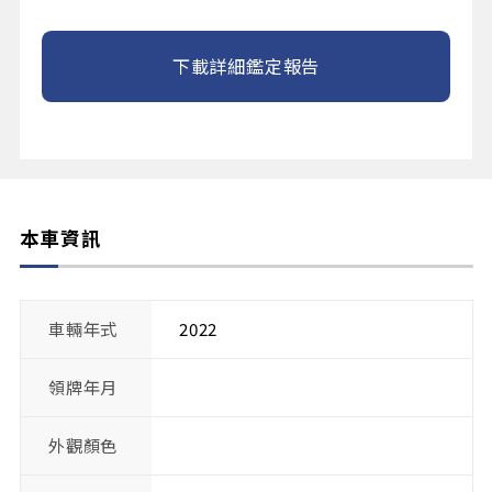
下載詳細鑑定報告
本車資訊
車輛年式
2022
領牌年月
外觀顏色