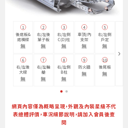
1
2
3
4
5
11
後底板&
右/左後
右/左側
車頂/內
右/左側
右前
底橫樑
葉子板
C(D)柱
支架
戶定
樑
無
無
無
無
無
無
6
7
8
9
10
16
右/左後
右/左輪
右/左側
防火牆
後尾板
避震
大樑
艙
B柱
座
無
無
無
無
無
無
網頁內容僅為概略呈現，外觀及內裝星級不代
表總體評價，車況細節說明，請加入會員後查
閱