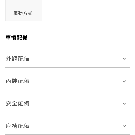
驅動方式
車輛配備
外觀配備
電動天窗
輪圈規格
內裝配備
感應式雨刷
後視鏡電動折疊
多功能方向盤
多功能資訊幕
安全配備
後視鏡方向指示燈
環景影像系統
Keyless免匙系統
前座正面氣囊
後座側面氣囊
座椅配備
恆溫空調
後座出風口