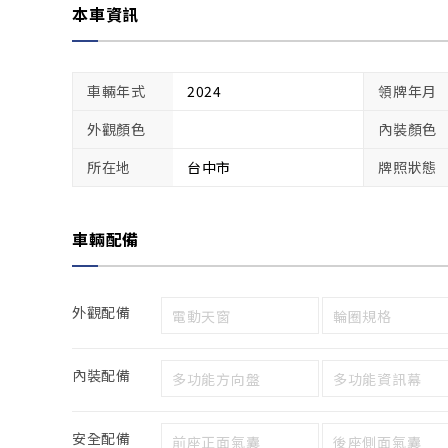
本車資訊
車輛年式
2024
領牌年月
外觀顏色
內裝顏色
所在地
台中市
牌照狀態
車輛配備
外觀配備
電動天窗
輪圈規格
內裝配備
多功能方向盤
多功能資訊幕
安全配備
前座正面氣囊
後座側面氣囊