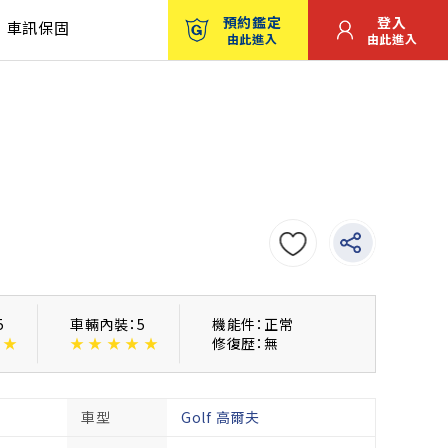
預約鑑定
登入
車訊保固
由此進入
由此進入
5
車輛內裝：5
機能件：正常
★
★
★
★
★
★
修復歴：無
車型
Golf 高爾夫