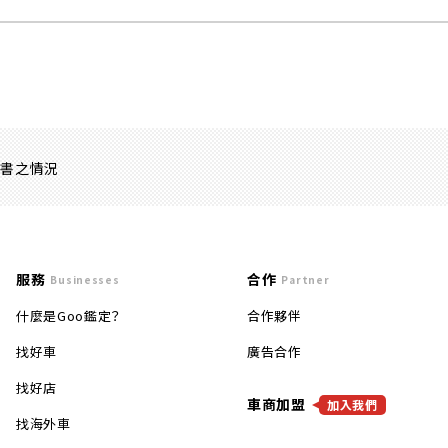
證書之情況
服務
合作
Businesses
Partner
什麼是Goo鑑定？
合作夥伴
找好車
廣告合作
找好店
車商加盟
加入我們
找海外車