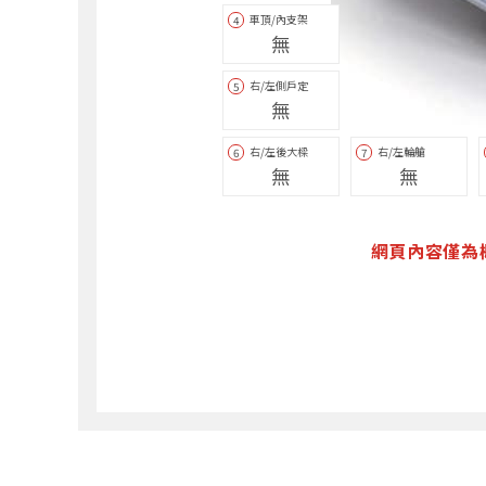
車頂/內支架
4
無
右/左側戶定
5
無
右/左後大樑
右/左輪艙
6
7
無
無
網頁內容僅為