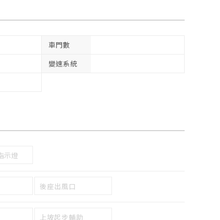
車門數
變速系統
指示燈
後座出風口
上坡起步輔助