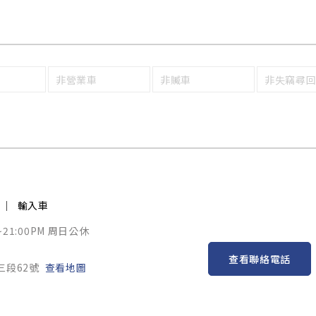
非營業車
非贓車
非失竊尋
輸入車
~21:00PM 周日公休
查看聯絡電話
三段62號
查看地圖