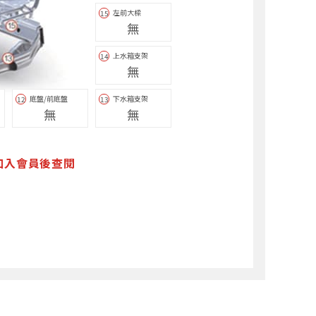
左前大樑
15
無
上水箱支架
14
無
底盤/前底盤
下水箱支架
12
13
無
無
加入會員後查閱