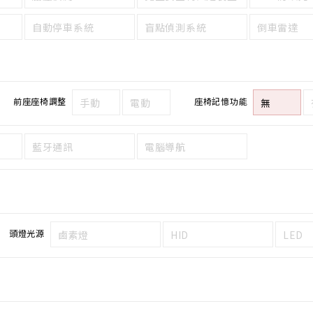
自動停車系統
盲點偵測系統
倒車雷達
前座座椅調整
座椅記憶功能
手動
電動
無
藍牙通訊
電腦導航
頭燈光源
鹵素燈
HID
LED