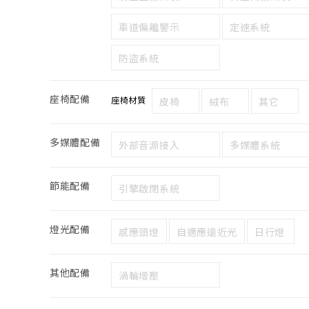
車道偏離警示
定速系統
防盜系統
座椅配備
座椅材質
皮椅
絨布
其它
多媒體配備
外部音源接入
多媒體系統
節能配備
引擎啟閉系統
燈光配備
感應頭燈
自適應遠近光
日行燈
其他配備
渦輪增壓