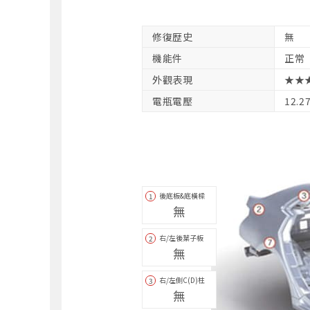
修復歴史
無
機能件
正常
外觀表現
★★
電瓶電壓
12.2
後底板&底橫樑
1
無
右/左後葉子板
2
無
右/左側C(D)柱
3
無