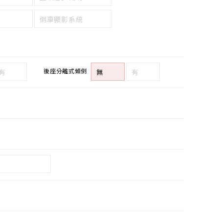
倒車顯影系統
後座分離式傾倒
有
無
有