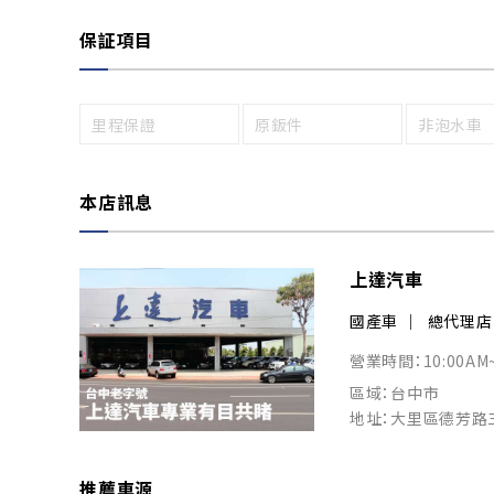
保証項目
里程保證
原鈑件
非泡水車
本店訊息
上達汽車
國產車
總代理店
營業時間：10:00AM
區域：台中市
地址：大里區德芳路
推薦車源