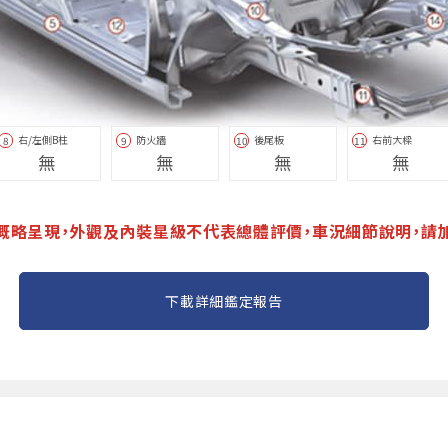
右/左側B柱
防火牆
後尾板
右前大樑
8
9
10
11
無
無
無
無
概略呈現，外觀及內裝星級不代表總體評價，車況細節說明，請
下載詳細鑑定報告