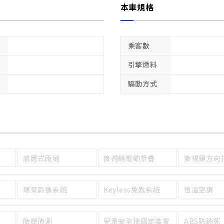
本車規格
乘客數
引擎燃料
驅動方式
感應式雨刷
後視鏡電動折疊
後視鏡方向
環景影像系統
Keyless免匙系統
恆溫空調
胎壓偵測
兒童安全椅固定裝置
ABS防鎖死