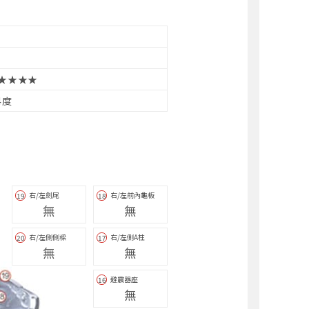
★★★★
4度
右/左劍尾
右/左前內龜板
19
18
無
無
右/左側側樑
右/左側A柱
20
17
無
無
避震器座
16
無