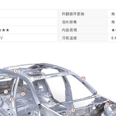
外觀鈑件更換
無
泡水跡象
無
★★★
内装表現
★
7V
冷氣溫度
8.