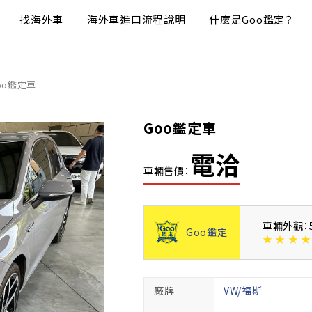
找海外車
海外車進口流程說明
什麼是Goo鑑定？
oo鑑定車
Goo鑑定車
電洽
車輛售價：
車輛外觀：
Goo鑑定
★
★
★
★
廠牌
VW/福斯