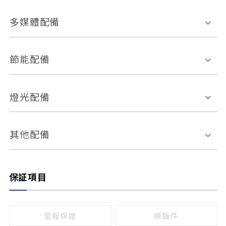
胎壓偵測
兒童安全椅固定裝置
座椅材質
多媒體配備
ABS防鎖死
上坡起步輔助
皮椅
絨布
車道偏離警示
定速系統
其它
外部音源接入
多媒體系統
節能配備
自動停車系統
盲點偵測系統
前座座椅調整
藍牙通訊
電腦導航
引擎啟閉系統
燈光配備
手動
電動
倒車雷達
倒車顯影系統
防盜系統
座椅記憶功能
感應頭燈
自適應遠近光
其他配備
無
有
日行燈
渦輪增壓
後座分離式傾倒
保証項目
頭燈光源
無
有
鹵素燈
HID
里程保證
原鈑件
LED