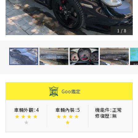
1
/
8
Goo鑑定
車輛外觀：4
車輛內裝：5
機能件：正常
修復歴：無
★
★
★
★
★
★
★
★
★
★