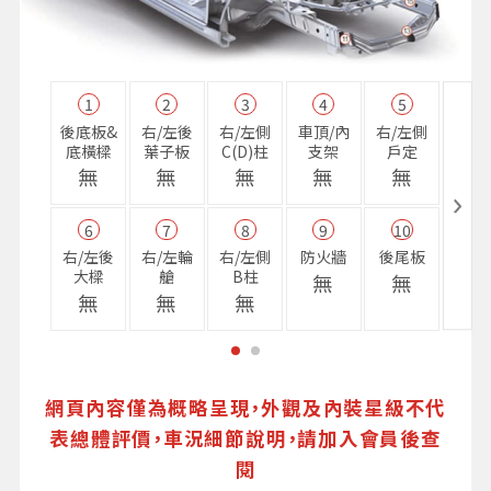
1
2
3
4
5
11
後底板&
右/左後
右/左側
車頂/內
右/左側
右前
底橫樑
葉子板
C(D)柱
支架
戶定
樑
無
無
無
無
無
無
6
7
8
9
10
16
右/左後
右/左輪
右/左側
防火牆
後尾板
避震
大樑
艙
B柱
座
無
無
無
無
無
無
網頁內容僅為概略呈現，外觀及內裝星級不代
表總體評價，車況細節說明，請加入會員後查
閱