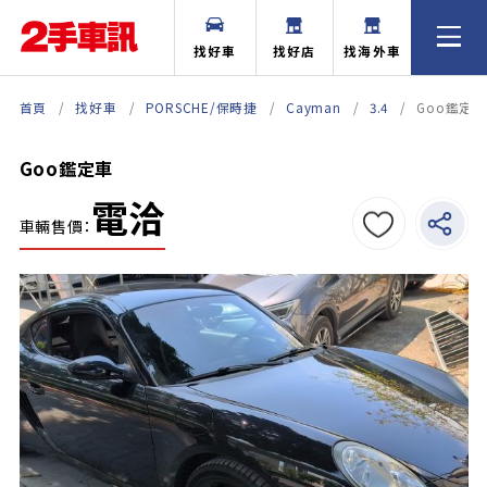
找好車
找好店
找海外車
首頁
找好車
PORSCHE/保時捷
Cayman
3.4
Goo鑑定車
Goo鑑定車
電洽
車輛售價：