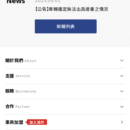
News
2025.09.01
【公告】車輛鑑定無法出具證書之情況
新聞列表
關於我們
About
支援
刊登規範
Service
服務
支援中心
服務條款
Businesses
合作
什麼是Goo鑑定？
聯絡我們
免責聲明
Partner
車商加盟
合作夥伴
找好車
隱私權政策
加入我們