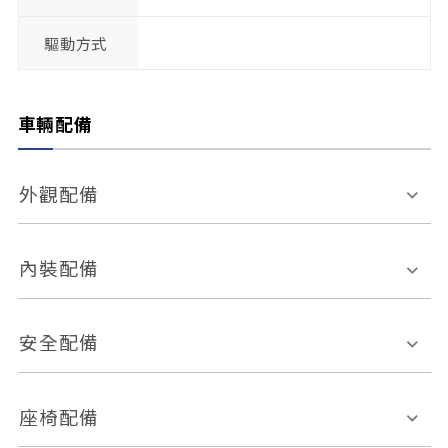
驅動方式
車輛配備
外觀配備
電動天窗
輪圈規格
內裝配備
感應式雨刷
後視鏡電動折疊
多功能方向盤
多功能資訊幕
安全配備
後視鏡方向指示燈
環景影像系統
Keyless免匙系統
前座正面氣囊
後座側面氣囊
座椅配備
恆溫空調
後座出風口