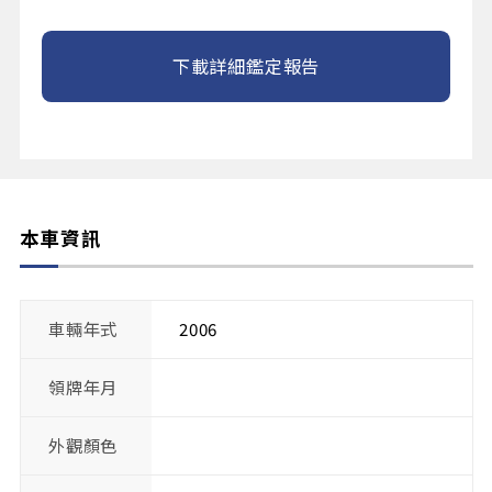
下載詳細鑑定報告
本車資訊
車輛年式
2006
領牌年月
外觀顏色