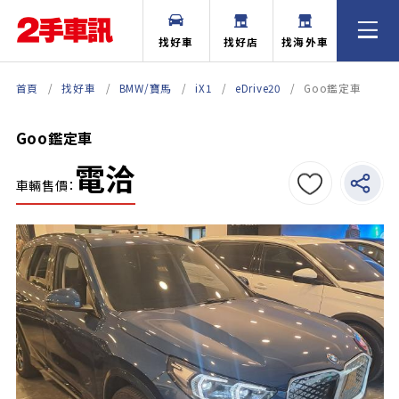
找好車
找好店
找海外車
首頁
找好車
BMW/寶馬
iX1
eDrive20
Goo鑑定車
Goo鑑定車
電洽
車輛售價：