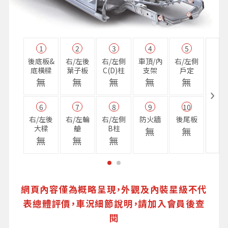
1
2
3
4
5
11
後底板&
右/左後
右/左側
車頂/內
右/左側
右前
底橫樑
葉子板
C(D)柱
支架
戶定
樑
無
無
無
無
無
無
6
7
8
9
10
16
右/左後
右/左輪
右/左側
防火牆
後尾板
避震
大樑
艙
B柱
座
無
無
無
無
無
無
網頁內容僅為概略呈現，外觀及內裝星級不代
表總體評價，車況細節說明，請加入會員後查
閱