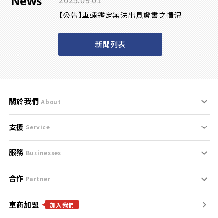
News
2025.09.01
【公告】車輛鑑定無法出具證書之情況
新聞列表
關於我們
About
支援
刊登規範
Service
服務
支援中心
服務條款
Businesses
合作
什麼是Goo鑑定？
聯絡我們
免責聲明
Partner
車商加盟
合作夥伴
找好車
隱私權政策
加入我們