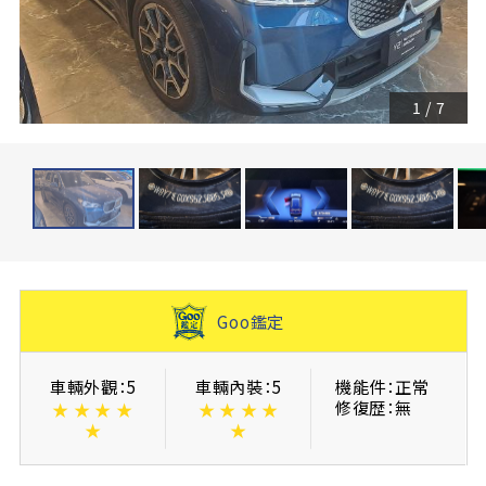
1
/
7
Goo鑑定
車輛外觀：5
車輛內裝：5
機能件：正常
修復歴：無
★
★
★
★
★
★
★
★
★
★