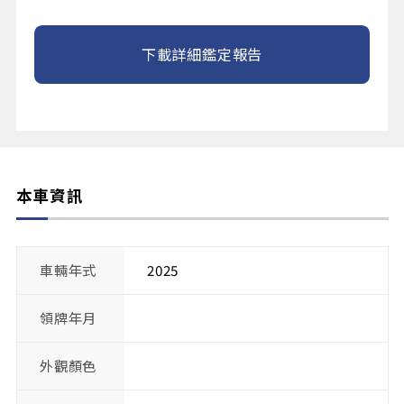
下載詳細鑑定報告
本車資訊
車輛年式
2025
領牌年月
外觀顏色