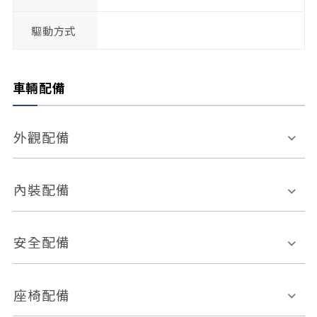
驅動方式
車輛配備
外觀配備
電動天窗
輪圈規格
內裝配備
感應式雨刷
後視鏡電動折疊
多功能方向盤
多功能資訊幕
安全配備
後視鏡方向指示燈
環景影像系統
Keyless免匙系統
前座正面氣囊
後座側面氣囊
座椅配備
恆溫空調
後座出風口