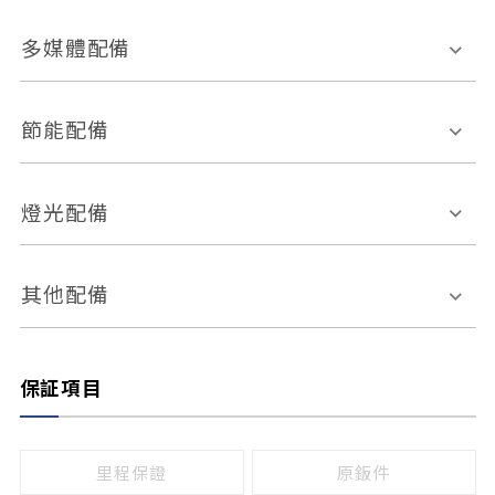
胎壓偵測
兒童安全椅固定裝置
座椅材質
多媒體配備
ABS防鎖死
上坡起步輔助
皮椅
絨布
車道偏離警示
定速系統
其它
外部音源接入
多媒體系統
節能配備
自動停車系統
盲點偵測系統
前座座椅調整
藍牙通訊
電腦導航
引擎啟閉系統
燈光配備
手動
電動
倒車雷達
倒車顯影系統
防盜系統
座椅記憶功能
感應頭燈
自適應遠近光
其他配備
無
有
日行燈
渦輪增壓
後座分離式傾倒
保証項目
頭燈光源
無
有
鹵素燈
HID
里程保證
原鈑件
LED