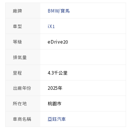
廠牌
BMW/寶馬
車型
iX1
等級
eDrive20
排氣量
里程
4.3千公里
出廠年份
2025年
所在地
桃園市
車商名稱
亞鈺汽車