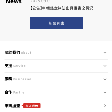
News
2025.09.01
【公告】車輛鑑定無法出具證書之情況
新聞列表
關於我們
About
支援
刊登規範
Service
服務
支援中心
服務條款
Businesses
合作
什麼是Goo鑑定？
聯絡我們
免責聲明
Partner
車商加盟
合作夥伴
找好車
隱私權政策
加入我們