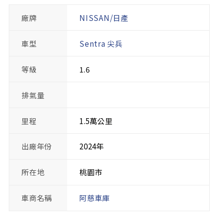
廠牌
NISSAN/日產
車型
Sentra 尖兵
等級
1.6
排氣量
里程
1.5萬公里
出廠年份
2024年
所在地
桃園市
車商名稱
阿慈車庫