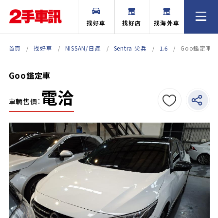
找好車
找好店
找海外車
首頁
找好車
NISSAN/日產
Sentra 尖兵
1.6
Goo鑑定車
Goo鑑定車
電洽
車輛售價：