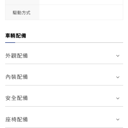
驅動方式
車輛配備
外觀配備
電動天窗
輪圈規格
內裝配備
感應式雨刷
後視鏡電動折疊
多功能方向盤
多功能資訊幕
安全配備
後視鏡方向指示燈
環景影像系統
Keyless免匙系統
前座正面氣囊
後座側面氣囊
座椅配備
恆溫空調
後座出風口