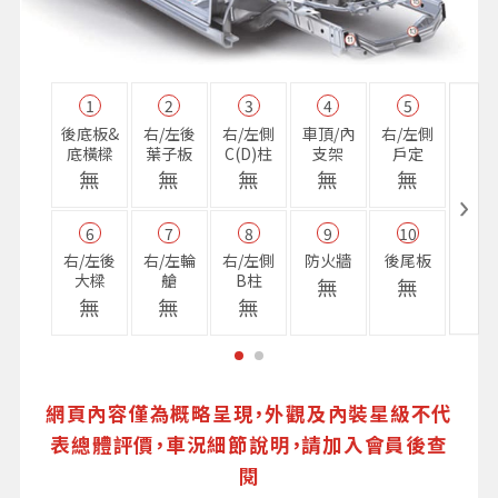
1
2
3
4
5
11
後底板&
右/左後
右/左側
車頂/內
右/左側
右前
底橫樑
葉子板
C(D)柱
支架
戶定
樑
無
無
無
無
無
無
6
7
8
9
10
16
右/左後
右/左輪
右/左側
防火牆
後尾板
避震
大樑
艙
B柱
座
無
無
無
無
無
無
網頁內容僅為概略呈現，外觀及內裝星級不代
表總體評價，車況細節說明，請加入會員後查
閱