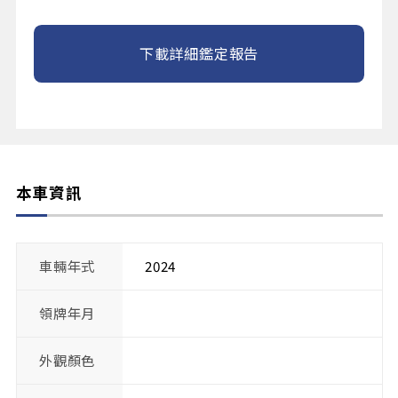
下載詳細鑑定報告
本車資訊
車輛年式
2024
領牌年月
外觀顏色