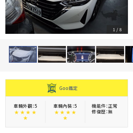
1
/
8
Goo鑑定
車輛外觀：5
車輛內裝：5
機能件：正常
修復歴：無
★
★
★
★
★
★
★
★
★
★