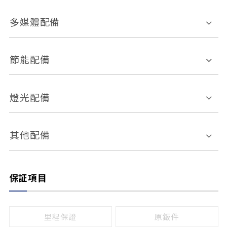
胎壓偵測
兒童安全椅固定裝置
座椅材質
多媒體配備
ABS防鎖死
上坡起步輔助
皮椅
絨布
車道偏離警示
定速系統
其它
外部音源接入
多媒體系統
節能配備
自動停車系統
盲點偵測系統
前座座椅調整
藍牙通訊
電腦導航
引擎啟閉系統
燈光配備
手動
電動
倒車雷達
倒車顯影系統
防盜系統
座椅記憶功能
感應頭燈
自適應遠近光
其他配備
無
有
日行燈
渦輪增壓
後座分離式傾倒
保証項目
頭燈光源
無
有
鹵素燈
HID
里程保證
原鈑件
LED