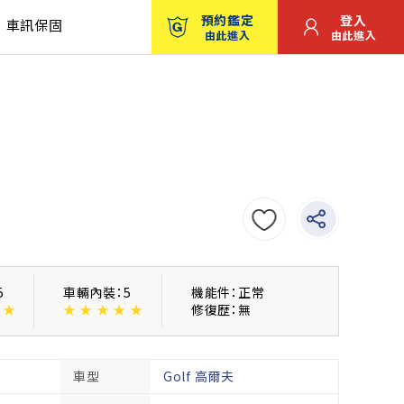
預約鑑定
登入
車訊保固
由此進入
由此進入
5
車輛內裝：5
機能件：正常
★
★
★
★
★
★
修復歴：無
車型
Golf 高爾夫