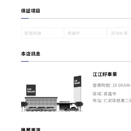
保証項目
里程保證
原鈑件
非泡水車
本店訊息
江江好車業
營業時間：10:00AM
區域：高雄市
地址：仁武區慈惠二街
推薦車源