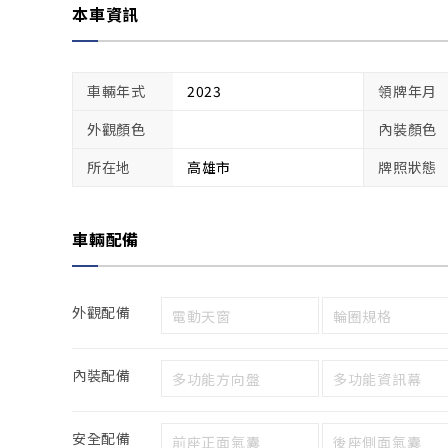
本車資訊
車輛年式
2023
領牌年月
外觀顏色
內裝顏色
所在地
高雄市
牌照狀態
車輛配備
外觀配備
電動天窗
輪圈規格
內裝配備
多功能方向盤
多功能資訊幕
安全配備
前座正面氣囊
後座側面氣囊