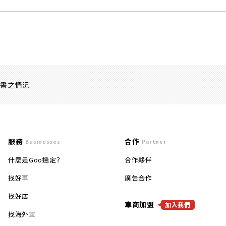
證書之情況
服務
合作
Businesses
Partner
什麼是Goo鑑定？
合作夥伴
找好車
廣告合作
找好店
車商加盟
加入我們
找海外車