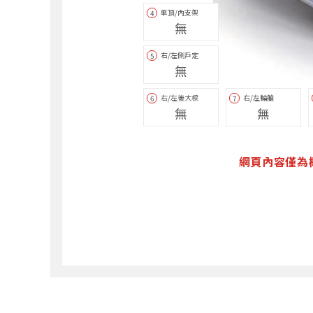
車頂/內支架
4
無
右/左側戶定
5
無
右/左後大樑
右/左輪艙
6
7
無
無
網頁內容僅為