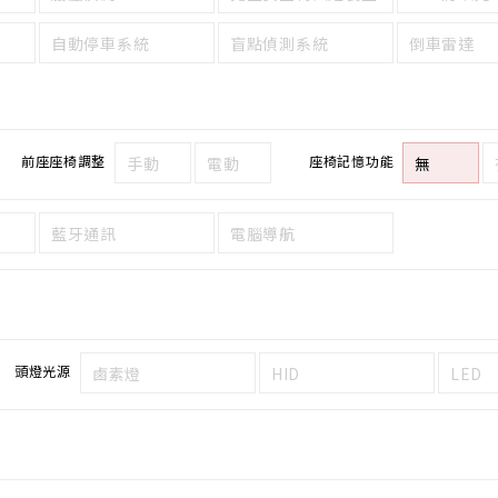
自動停車系統
盲點偵測系統
倒車雷達
前座座椅調整
座椅記憶功能
手動
電動
無
藍牙通訊
電腦導航
頭燈光源
鹵素燈
HID
LED