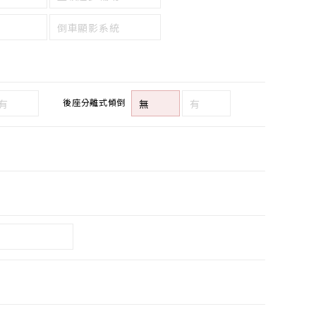
倒車顯影系統
後座分離式傾倒
有
無
有