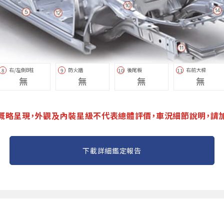
右/左側B柱
防火牆
後尾板
右前大樑
8
9
10
11
無
無
無
無
概略呈現，外觀及內裝星級不代表總體評價，車況細節說明，請
下載詳細鑑定報告