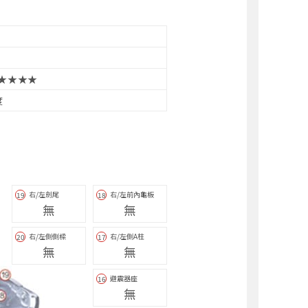
★★★★
度
右/左劍尾
右/左前內龜板
19
18
無
無
右/左側側樑
右/左側A柱
20
17
無
無
避震器座
16
無