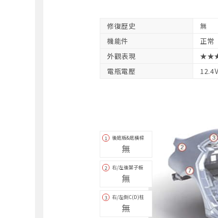
修復歴史
無
機能件
正常
外觀表現
★★
電瓶電壓
12.4
後底板&底橫樑
1
無
右/左後葉子板
2
無
右/左側C(D)柱
3
無