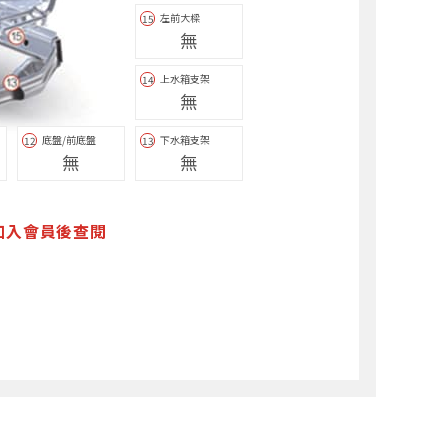
左前大樑
15
無
上水箱支架
14
無
底盤/前底盤
下水箱支架
12
13
無
無
加入會員後查閱