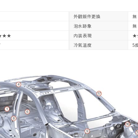
外觀鈑件更換
無
泡水跡象
無
★★★
内装表現
★
V
冷氣溫度
5