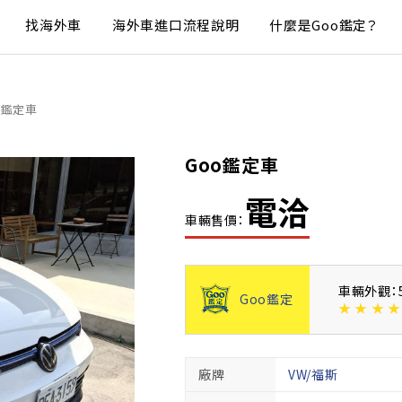
找海外車
海外車進口流程說明
什麼是Goo鑑定？
o鑑定車
Goo鑑定車
電洽
車輛售價：
車輛外觀：
Goo鑑定
★
★
★
★
廠牌
VW/福斯