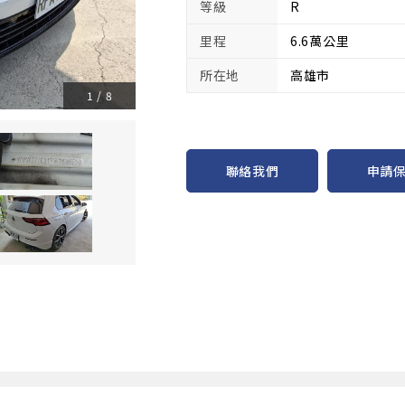
等級
R
里程
6.6萬公里
所在地
高雄市
1
/
8
申請
聯絡我們