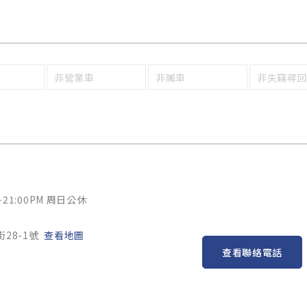
非營業車
非贓車
非失竊尋
~21:00PM 周日公休
28-1號
查看地圖
查看聯絡電話