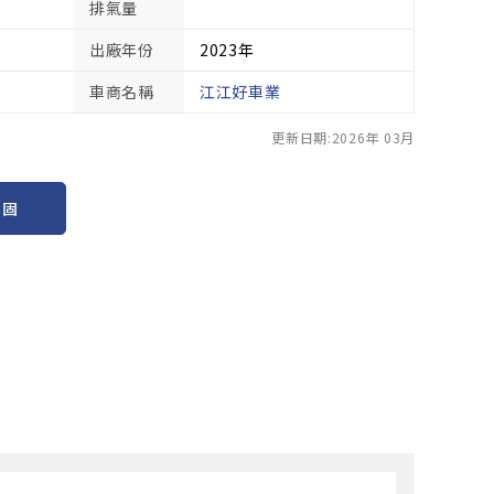
排氣量
出廠年份
2023年
車商名稱
江江好車業
更新日期:2026年 03月
保固