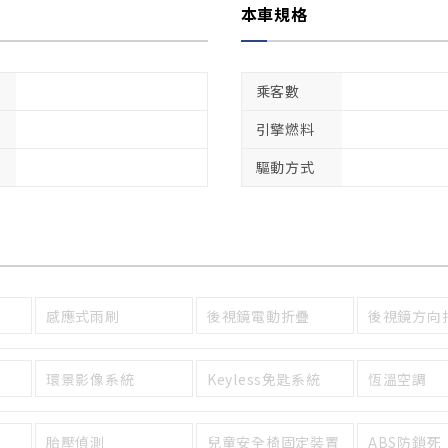
本車規格
乘客數
引擎燃料
驅動方式
感應式雨刷
後視鏡電動折疊
後視鏡方向
環景影像系統
Keyless免匙系統
恆溫空調
胎壓偵測
兒童安全椅固定裝置
ABS防鎖死