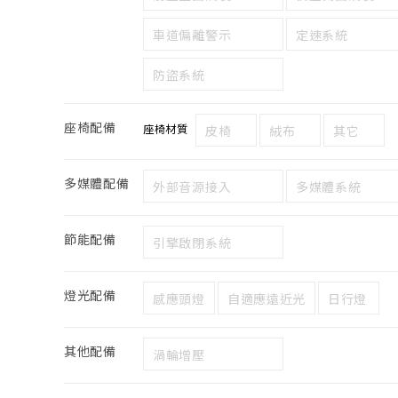
車道偏離警示
定速系統
防盜系統
座椅配備
座椅材質
皮椅
絨布
其它
多媒體配備
外部音源接入
多媒體系統
節能配備
引擎啟閉系統
燈光配備
感應頭燈
自適應遠近光
日行燈
其他配備
渦輪增壓