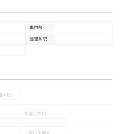
車門數
變速系統
指示燈
後座出風口
上坡起步輔助