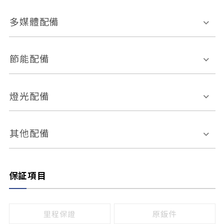
胎壓偵測
兒童安全椅固定裝置
座椅材質
多媒體配備
ABS防鎖死
上坡起步輔助
皮椅
絨布
車道偏離警示
定速系統
其它
外部音源接入
多媒體系統
節能配備
自動停車系統
盲點偵測系統
前座座椅調整
藍牙通訊
電腦導航
引擎啟閉系統
燈光配備
手動
電動
倒車雷達
倒車顯影系統
防盜系統
座椅記憶功能
感應頭燈
自適應遠近光
其他配備
無
有
日行燈
渦輪增壓
後座分離式傾倒
保証項目
頭燈光源
無
有
鹵素燈
HID
里程保證
原鈑件
LED