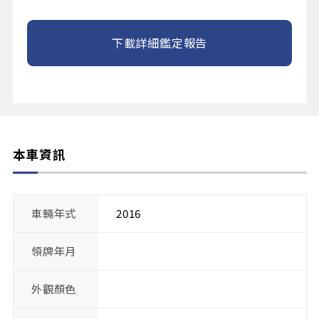
下載詳細鑑定報告
本車資訊
車輛年式
2016
領牌年月
外觀顏色