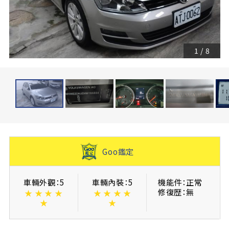
1
/
8
Goo鑑定
車輛外觀：5
車輛內裝：5
機能件：正常
修復歴：無
★
★
★
★
★
★
★
★
★
★