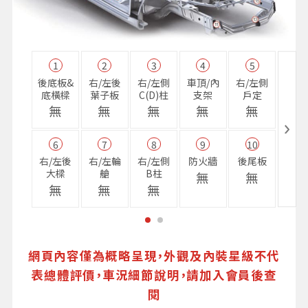
1
2
3
4
5
11
後底板&
右/左後
右/左側
車頂/內
右/左側
右前
底橫樑
葉子板
C(D)柱
支架
戶定
樑
無
無
無
無
無
無
6
7
8
9
10
16
右/左後
右/左輪
右/左側
防火牆
後尾板
避震
大樑
艙
B柱
座
無
無
無
無
無
無
網頁內容僅為概略呈現，外觀及內裝星級不代
表總體評價，車況細節說明，請加入會員後查
閱