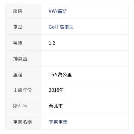
廠牌
VW/福斯
車型
Golf 高爾夫
等級
1.2
排氣量
里程
16.5萬公里
出廠年份
2016年
所在地
台北市
車商名稱
亨東車業