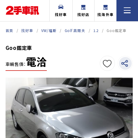
找好車
找好店
找海外車
首頁
找好車
VW/福斯
Golf 高爾夫
1.2
Goo鑑定車
Goo鑑定車
電洽
車輛售價：