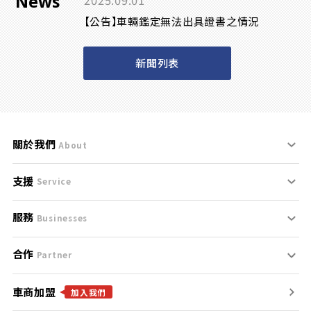
News
2025.09.01
【公告】車輛鑑定無法出具證書之情況
新聞列表
關於我們
About
支援
刊登規範
Service
服務
支援中心
服務條款
Businesses
合作
什麼是Goo鑑定？
聯絡我們
免責聲明
Partner
車商加盟
合作夥伴
找好車
隱私權政策
加入我們