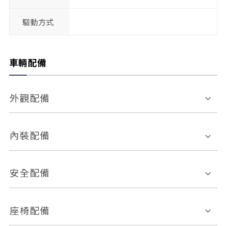
驅動方式
車輛配備
外觀配備
電動天窗
輪圈規格
內裝配備
感應式雨刷
後視鏡電動折疊
多功能方向盤
多功能資訊幕
安全配備
後視鏡方向指示燈
環景影像系統
Keyless免匙系統
前座正面氣囊
後座側面氣囊
座椅配備
恆溫空調
後座出風口