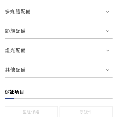
胎壓偵測
兒童安全椅固定裝置
座椅材質
多媒體配備
ABS防鎖死
上坡起步輔助
皮椅
絨布
車道偏離警示
定速系統
其它
外部音源接入
多媒體系統
節能配備
自動停車系統
盲點偵測系統
前座座椅調整
藍牙通訊
電腦導航
引擎啟閉系統
燈光配備
手動
電動
倒車雷達
倒車顯影系統
防盜系統
座椅記憶功能
感應頭燈
自適應遠近光
其他配備
無
有
日行燈
渦輪增壓
後座分離式傾倒
保証項目
頭燈光源
無
有
鹵素燈
HID
里程保證
原鈑件
LED