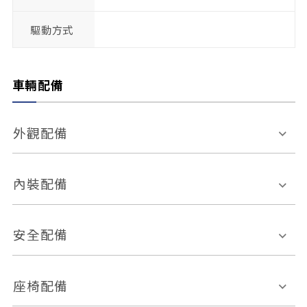
驅動方式
車輛配備
外觀配備
電動天窗
輪圈規格
內裝配備
感應式雨刷
後視鏡電動折疊
多功能方向盤
多功能資訊幕
安全配備
後視鏡方向指示燈
環景影像系統
Keyless免匙系統
前座正面氣囊
後座側面氣囊
座椅配備
恆溫空調
後座出風口