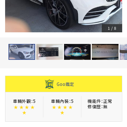
1
/
8
Goo鑑定
車輛外觀：5
車輛內裝：5
機能件：正常
修復歴：無
★
★
★
★
★
★
★
★
★
★