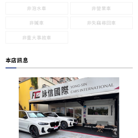
非泡水車
非營業車
非贓車
非失竊尋回車
非重大事故車
本店訊息