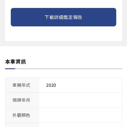
下載詳細鑑定報告
本車資訊
車輛年式
2020
領牌年月
外觀顏色