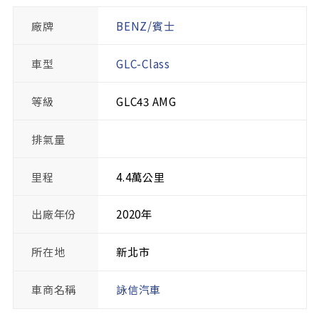
廠牌
BENZ/賓士
車型
GLC-Class
等級
GLC43 AMG
排氣量
里程
4.4萬公里
出廠年份
2020年
所在地
新北市
車商名稱
詠信汽車