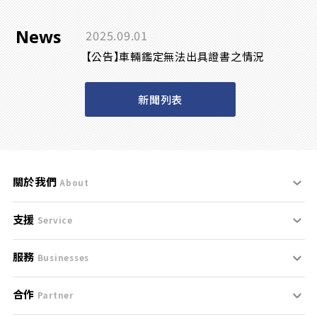
News
2025.09.01
【公告】車輛鑑定無法出具證書之情況
新聞列表
關於我們
About
支援
刊登規範
Service
服務
支援中心
服務條款
Businesses
合作
什麼是Goo鑑定？
聯絡我們
免責聲明
Partner