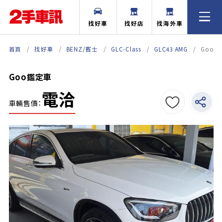
找好車
找好店
找海外車
首頁
找好車
BENZ/賓士
GLC-Class
GLC43 AMG
Goo
Goo鑑定車
電洽
車輛售價：