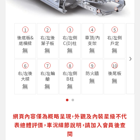
1
2
3
4
5
11
後底板&
右/左後
右/左側
車頂/內
右/左側
右前
底橫樑
葉子板
C(D)柱
支架
戶定
樑
無
無
無
無
無
無
6
7
8
9
10
16
右/左後
右/左輪
右/左側
防火牆
後尾板
避震
大樑
艙
B柱
座
無
無
無
無
無
無
網頁內容僅為概略呈現，外觀及內裝星級不代
表總體評價，車況細節說明，請加入會員後查
閱