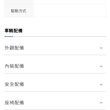
驅動方式
車輛配備
外觀配備
電動天窗
輪圈規格
內裝配備
感應式雨刷
後視鏡電動折疊
多功能方向盤
多功能資訊幕
安全配備
後視鏡方向指示燈
環景影像系統
Keyless免匙系統
前座正面氣囊
後座側面氣囊
座椅配備
恆溫空調
後座出風口