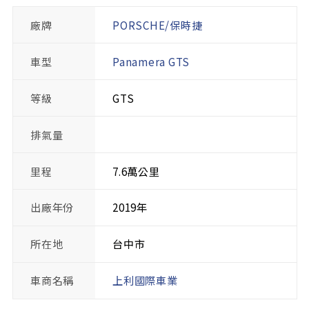
廠牌
PORSCHE/保時捷
車型
Panamera GTS
等級
GTS
排氣量
里程
7.6萬公里
出廠年份
2019年
所在地
台中市
車商名稱
上利國際車業