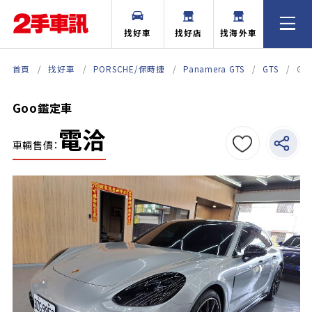
找好車
找好店
找海外車
首頁
找好車
PORSCHE/保時捷
Panamera GTS
GTS
Go
Goo鑑定車
電洽
車輛售價：