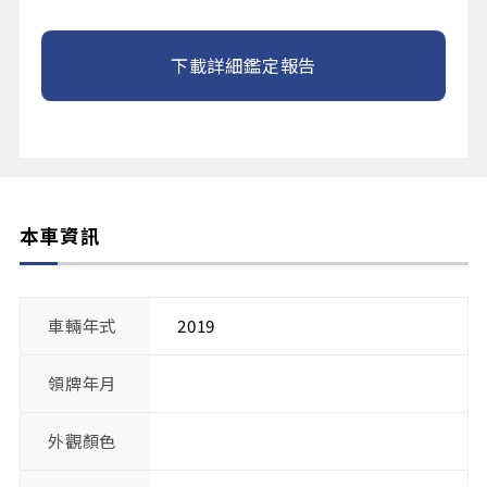
下載詳細鑑定報告
本車資訊
車輛年式
2019
領牌年月
外觀顏色