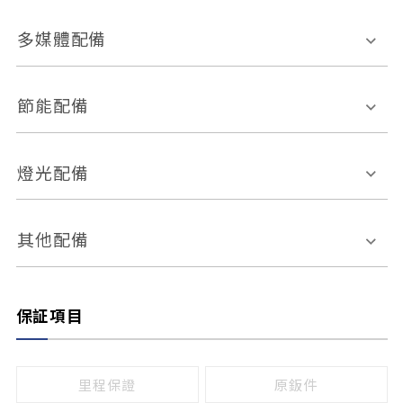
胎壓偵測
兒童安全椅固定裝置
座椅材質
多媒體配備
ABS防鎖死
上坡起步輔助
皮椅
絨布
車道偏離警示
定速系統
其它
外部音源接入
多媒體系統
節能配備
自動停車系統
盲點偵測系統
前座座椅調整
藍牙通訊
電腦導航
引擎啟閉系統
燈光配備
手動
電動
倒車雷達
倒車顯影系統
防盜系統
座椅記憶功能
感應頭燈
自適應遠近光
其他配備
無
有
日行燈
渦輪增壓
後座分離式傾倒
保証項目
頭燈光源
無
有
鹵素燈
HID
里程保證
原鈑件
LED