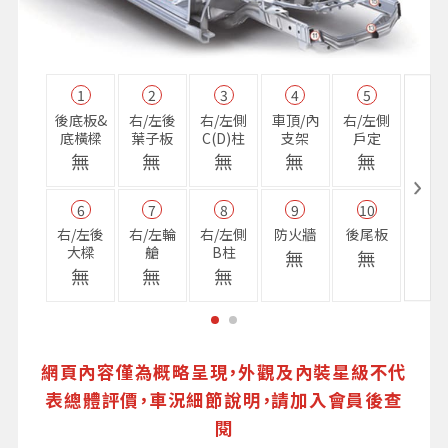
1
2
3
4
5
11
後底板&
右/左後
右/左側
車頂/內
右/左側
右前
底橫樑
葉子板
C(D)柱
支架
戶定
樑
無
無
無
無
無
無
6
7
8
9
10
16
右/左後
右/左輪
右/左側
防火牆
後尾板
避震
大樑
艙
B柱
座
無
無
無
無
無
無
網頁內容僅為概略呈現，外觀及內裝星級不代
表總體評價，車況細節說明，請加入會員後查
閱