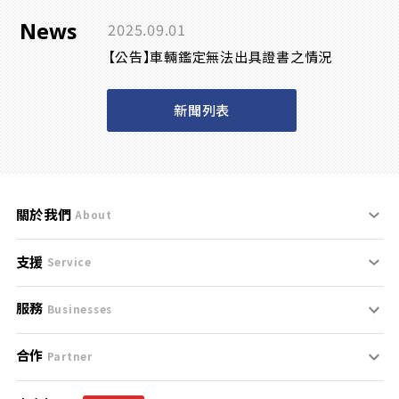
News
2025.09.01
【公告】車輛鑑定無法出具證書之情況
新聞列表
關於我們
About
支援
刊登規範
Service
服務
支援中心
服務條款
Businesses
合作
什麼是Goo鑑定？
聯絡我們
免責聲明
Partner