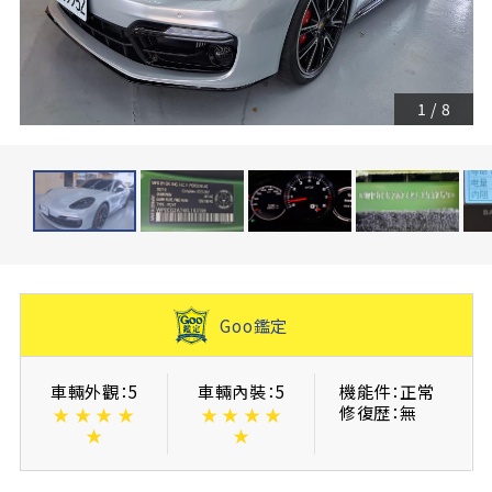
1
/
8
Goo鑑定
車輛外觀：5
車輛內裝：5
機能件：正常
修復歴：無
★
★
★
★
★
★
★
★
★
★