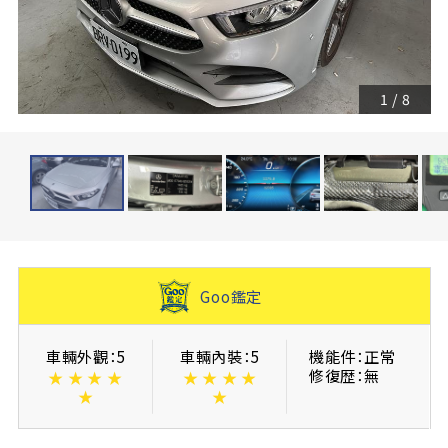
1
/
8
Goo鑑定
車輛外觀：5
車輛內裝：5
機能件：正常
修復歴：無
★
★
★
★
★
★
★
★
★
★