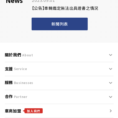
News
2025.09.01
【公告】車輛鑑定無法出具證書之情況
新聞列表
關於我們
About
支援
刊登規範
Service
服務
支援中心
服務條款
Businesses
合作
什麼是Goo鑑定？
聯絡我們
免責聲明
Partner
車商加盟
合作夥伴
找好車
隱私權政策
加入我們