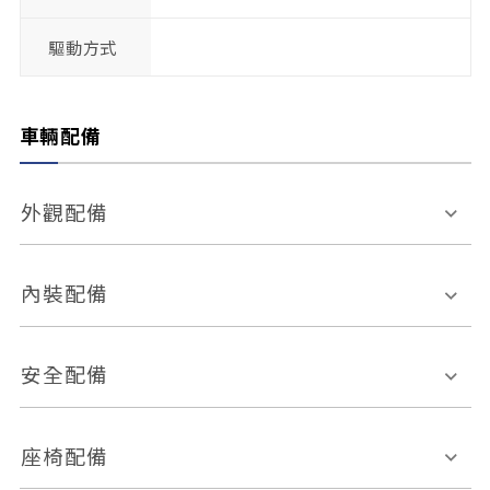
驅動方式
車輛配備
外觀配備
電動天窗
輪圈規格
內裝配備
感應式雨刷
後視鏡電動折疊
多功能方向盤
多功能資訊幕
安全配備
後視鏡方向指示燈
環景影像系統
Keyless免匙系統
前座正面氣囊
後座側面氣囊
座椅配備
恆溫空調
後座出風口