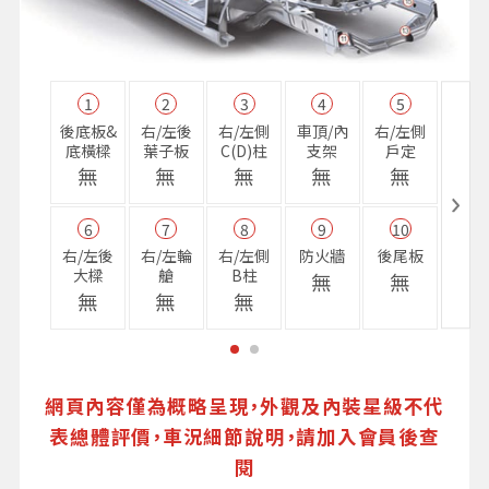
1
2
3
4
5
11
後底板&
右/左後
右/左側
車頂/內
右/左側
右前
底橫樑
葉子板
C(D)柱
支架
戶定
樑
無
無
無
無
無
無
6
7
8
9
10
16
右/左後
右/左輪
右/左側
防火牆
後尾板
避震
大樑
艙
B柱
座
無
無
無
無
無
無
網頁內容僅為概略呈現，外觀及內裝星級不代
表總體評價，車況細節說明，請加入會員後查
閱