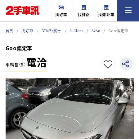
找好車
找好店
找海外車
首頁
找好車
BENZ/賓士
A-Class
A250
Goo鑑定車
Goo鑑定車
電洽
車輛售價：