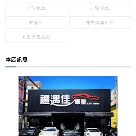
非泡水車
非營業車
非贓車
非失竊尋回車
非重大事故車
本店訊息