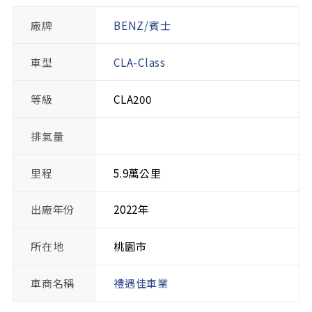
廠牌
BENZ/賓士
車型
CLA-Class
等級
CLA200
排氣量
里程
5.9萬公里
出廠年份
2022年
所在地
桃園市
車商名稱
禮遇佳車業