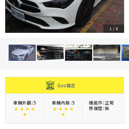
1
/
8
Goo鑑定
車輛外觀：5
車輛內裝：5
機能件：正常
修復歴：無
★
★
★
★
★
★
★
★
★
★