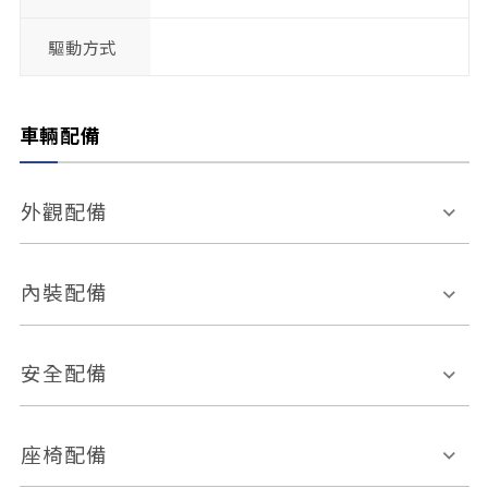
驅動方式
車輛配備
外觀配備
電動天窗
輪圈規格
內裝配備
感應式雨刷
後視鏡電動折疊
多功能方向盤
多功能資訊幕
安全配備
後視鏡方向指示燈
環景影像系統
Keyless免匙系統
前座正面氣囊
後座側面氣囊
座椅配備
恆溫空調
後座出風口