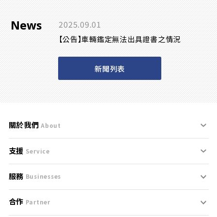
News
2025.09.01
【公告】車輛鑑定無法出具證書之情況
新聞列表
關於我們
About
支援
刊登規範
Service
服務
支援中心
服務條款
Businesses
合作
什麼是Goo鑑定？
聯絡我們
免責聲明
Partner