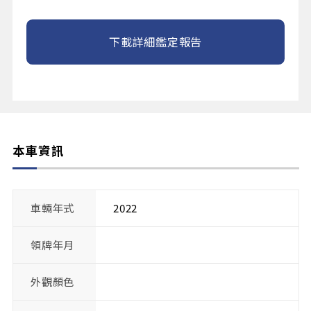
下載詳細鑑定報告
本車資訊
車輛年式
2022
領牌年月
外觀顏色