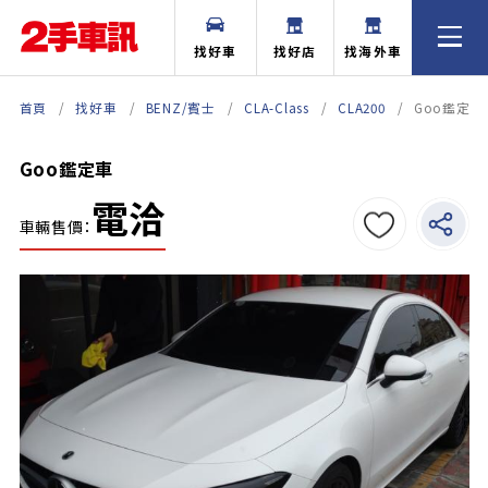
找好車
找好店
找海外車
首頁
找好車
BENZ/賓士
CLA-Class
CLA200
Goo鑑定車
Goo鑑定車
電洽
車輛售價：