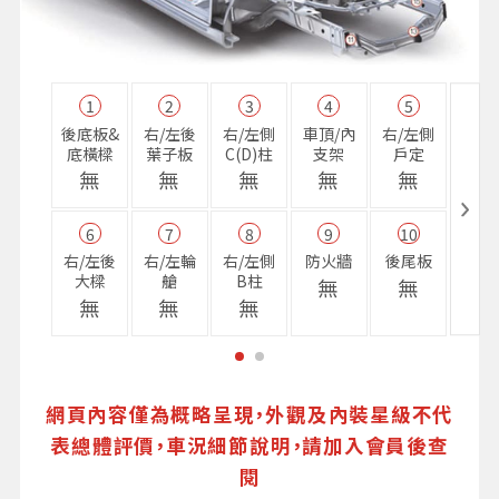
1
2
3
4
5
11
後底板&
右/左後
右/左側
車頂/內
右/左側
右前
底橫樑
葉子板
C(D)柱
支架
戶定
樑
無
無
無
無
無
無
6
7
8
9
10
16
右/左後
右/左輪
右/左側
防火牆
後尾板
避震
大樑
艙
B柱
座
無
無
無
無
無
無
網頁內容僅為概略呈現，外觀及內裝星級不代
表總體評價，車況細節說明，請加入會員後查
閱