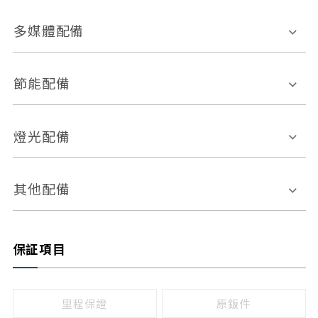
胎壓偵測
兒童安全椅固定裝置
座椅材質
多媒體配備
ABS防鎖死
上坡起步輔助
皮椅
絨布
車道偏離警示
定速系統
其它
外部音源接入
多媒體系統
節能配備
自動停車系統
盲點偵測系統
前座座椅調整
藍牙通訊
電腦導航
引擎啟閉系統
燈光配備
手動
電動
倒車雷達
倒車顯影系統
防盜系統
座椅記憶功能
感應頭燈
自適應遠近光
其他配備
無
有
日行燈
渦輪增壓
後座分離式傾倒
保証項目
頭燈光源
無
有
鹵素燈
HID
里程保證
原鈑件
LED