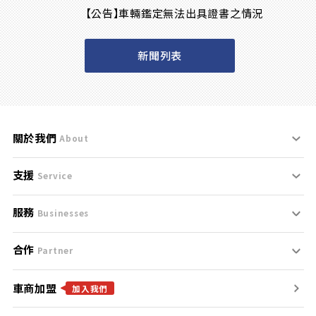
【公告】車輛鑑定無法出具證書之情況
新聞列表
關於我們
About
支援
刊登規範
Service
服務
支援中心
服務條款
Businesses
合作
什麼是Goo鑑定？
聯絡我們
免責聲明
Partner
車商加盟
合作夥伴
找好車
隱私權政策
加入我們