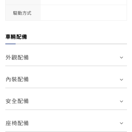
驅動方式
車輛配備
外觀配備
電動天窗
輪圈規格
內裝配備
感應式雨刷
後視鏡電動折疊
多功能方向盤
多功能資訊幕
安全配備
後視鏡方向指示燈
環景影像系統
Keyless免匙系統
前座正面氣囊
後座側面氣囊
座椅配備
恆溫空調
後座出風口