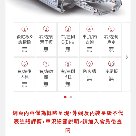
1
2
3
4
5
11
後底板&
右/左後
右/左側
車頂/內
右/左側
右前
底橫樑
葉子板
C(D)柱
支架
戶定
樑
無
無
無
無
無
無
6
7
8
9
10
16
右/左後
右/左輪
右/左側
防火牆
後尾板
避震
大樑
艙
B柱
座
無
無
無
無
無
無
網頁內容僅為概略呈現，外觀及內裝星級不代
表總體評價，車況細節說明，請加入會員後查
閱