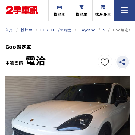
找好車
找好店
找海外車
首頁
找好車
PORSCHE/保時捷
Cayenne
S
Goo鑑定車
Goo鑑定車
電洽
車輛售價：