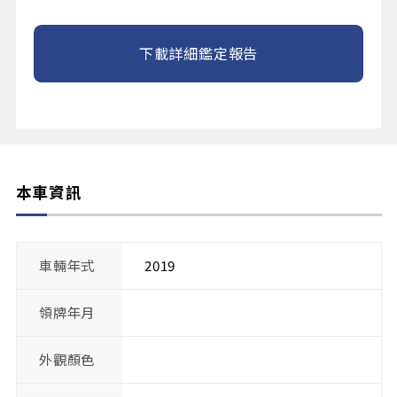
下載詳細鑑定報告
本車資訊
車輛年式
2019
領牌年月
外觀顏色