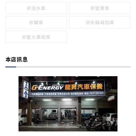
非泡水車
非營業車
非贓車
非失竊尋回車
非重大事故車
本店訊息