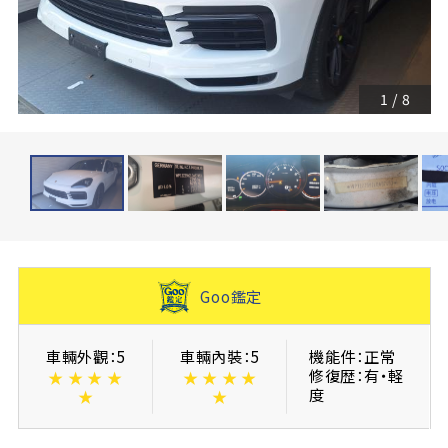
1
/
8
Goo鑑定
車輛外觀：5
車輛內裝：5
機能件：正常
修復歴：有・軽
★
★
★
★
★
★
★
★
度
★
★