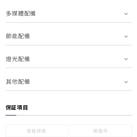
胎壓偵測
兒童安全椅固定裝置
座椅材質
多媒體配備
ABS防鎖死
上坡起步輔助
皮椅
絨布
車道偏離警示
定速系統
其它
外部音源接入
多媒體系統
節能配備
自動停車系統
盲點偵測系統
前座座椅調整
藍牙通訊
電腦導航
引擎啟閉系統
燈光配備
手動
電動
倒車雷達
倒車顯影系統
防盜系統
座椅記憶功能
感應頭燈
自適應遠近光
其他配備
無
有
日行燈
渦輪增壓
後座分離式傾倒
保証項目
頭燈光源
無
有
鹵素燈
HID
里程保證
原鈑件
LED