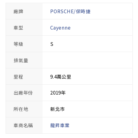
廠牌
PORSCHE/保時捷
車型
Cayenne
等級
S
排氣量
里程
9.4萬公里
出廠年份
2019年
所在地
新北市
車商名稱
龍昇車業