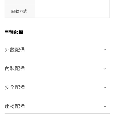
驅動方式
車輛配備
外觀配備
電動天窗
輪圈規格
內裝配備
感應式雨刷
後視鏡電動折疊
多功能方向盤
多功能資訊幕
安全配備
後視鏡方向指示燈
環景影像系統
Keyless免匙系統
前座正面氣囊
後座側面氣囊
座椅配備
恆溫空調
後座出風口