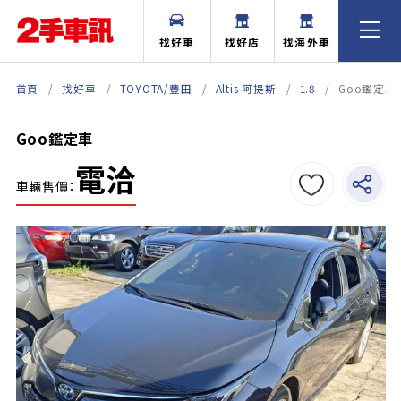
找好車
找好店
找海外車
首頁
找好車
TOYOTA/豐田
Altis 阿提斯
1.8
Goo鑑定車
Goo鑑定車
電洽
車輛售價：