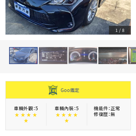
1
/
8
Goo鑑定
車輛外觀：5
車輛內裝：5
機能件：正常
修復歴：無
★
★
★
★
★
★
★
★
★
★