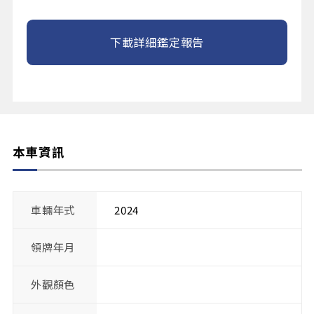
下載詳細鑑定報告
本車資訊
車輛年式
2024
領牌年月
外觀顏色