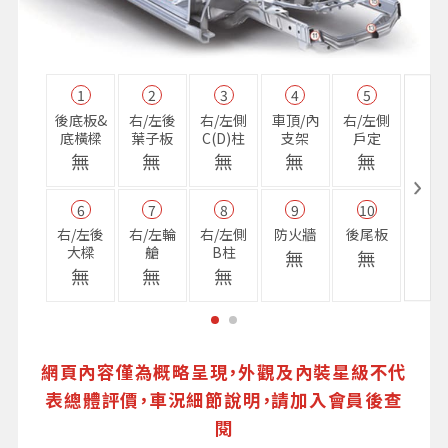
1
2
3
4
5
11
後底板&
右/左後
右/左側
車頂/內
右/左側
右前
底橫樑
葉子板
C(D)柱
支架
戶定
樑
無
無
無
無
無
無
6
7
8
9
10
16
右/左後
右/左輪
右/左側
防火牆
後尾板
避震
大樑
艙
B柱
座
無
無
無
無
無
無
網頁內容僅為概略呈現，外觀及內裝星級不代
表總體評價，車況細節說明，請加入會員後查
閱