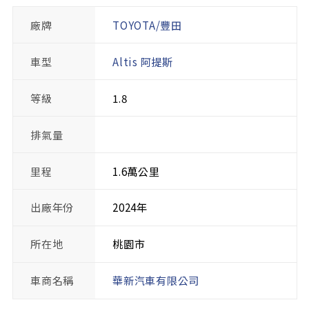
廠牌
TOYOTA/豐田
車型
Altis 阿提斯
等級
1.8
排氣量
里程
1.6萬公里
出廠年份
2024年
所在地
桃園市
車商名稱
華新汽車有限公司