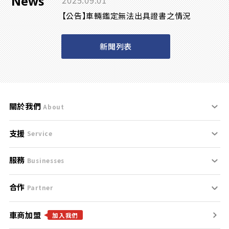
News
2025.09.01
【公告】車輛鑑定無法出具證書之情況
新聞列表
關於我們
About
支援
刊登規範
Service
服務
支援中心
服務條款
Businesses
合作
什麼是Goo鑑定？
聯絡我們
免責聲明
Partner
車商加盟
合作夥伴
找好車
隱私權政策
加入我們