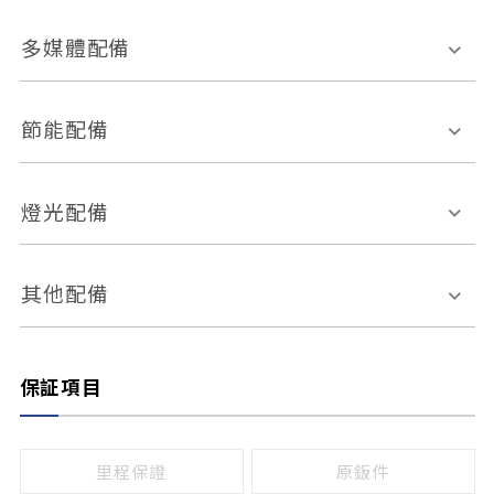
胎壓偵測
兒童安全椅固定裝置
座椅材質
多媒體配備
ABS防鎖死
上坡起步輔助
皮椅
絨布
車道偏離警示
定速系統
其它
外部音源接入
多媒體系統
節能配備
自動停車系統
盲點偵測系統
前座座椅調整
藍牙通訊
電腦導航
引擎啟閉系統
燈光配備
手動
電動
倒車雷達
倒車顯影系統
防盜系統
座椅記憶功能
感應頭燈
自適應遠近光
其他配備
無
有
日行燈
渦輪增壓
後座分離式傾倒
保証項目
頭燈光源
無
有
鹵素燈
HID
里程保證
原鈑件
LED