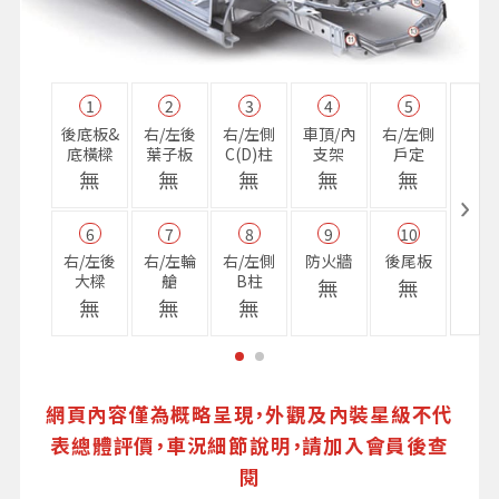
1
2
3
4
5
11
後底板&
右/左後
右/左側
車頂/內
右/左側
右前
底橫樑
葉子板
C(D)柱
支架
戶定
樑
無
無
無
無
無
無
6
7
8
9
10
16
右/左後
右/左輪
右/左側
防火牆
後尾板
避震
大樑
艙
B柱
座
無
無
無
無
無
無
網頁內容僅為概略呈現，外觀及內裝星級不代
表總體評價，車況細節說明，請加入會員後查
閱