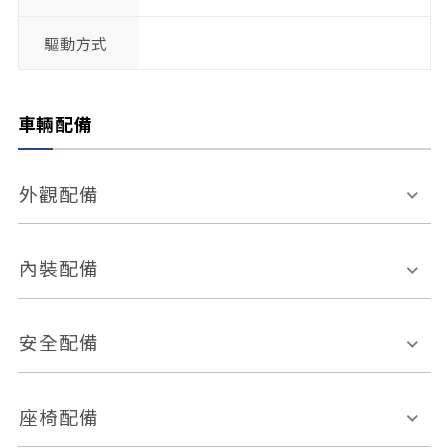
驅動方式
車輛配備
外觀配備
電動天窗
輪圈規格
內裝配備
感應式雨刷
後視鏡電動折疊
多功能方向盤
多功能資訊幕
安全配備
後視鏡方向指示燈
環景影像系統
Keyless免匙系統
前座正面氣囊
後座側面氣囊
座椅配備
恆溫空調
後座出風口