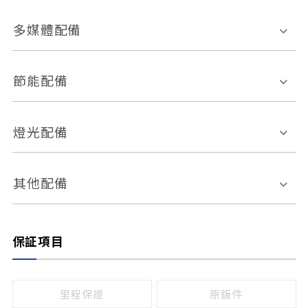
胎壓偵測
兒童安全椅固定裝置
座椅材質
多媒體配備
ABS防鎖死
上坡起步輔助
皮椅
絨布
車道偏離警示
定速系統
其它
外部音源接入
多媒體系統
節能配備
自動停車系統
盲點偵測系統
前座座椅調整
藍牙通訊
電腦導航
引擎啟閉系統
燈光配備
手動
電動
倒車雷達
倒車顯影系統
防盜系統
座椅記憶功能
感應頭燈
自適應遠近光
其他配備
無
有
日行燈
渦輪增壓
後座分離式傾倒
保証項目
頭燈光源
無
有
鹵素燈
HID
里程保證
原鈑件
LED