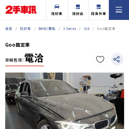
找好車
找好店
找海外車
首頁
找好車
BMW/寶馬
3 Series
318
Goo鑑定車
Goo鑑定車
電洽
車輛售價：