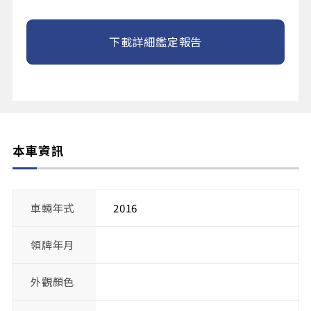
下載詳細鑑定報告
本車資訊
車輛年式
2016
領牌年月
外觀顏色