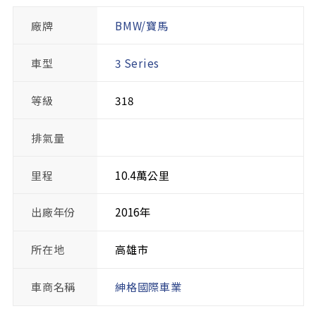
廠牌
BMW/寶馬
車型
3 Series
等級
318
排氣量
里程
10.4萬公里
出廠年份
2016年
所在地
高雄市
車商名稱
紳格國際車業