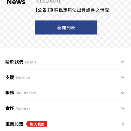
News
2025.09.01
【公告】車輛鑑定無法出具證書之情況
新聞列表
關於我們
About
支援
刊登規範
Service
服務
支援中心
服務條款
Businesses
合作
什麼是Goo鑑定？
聯絡我們
免責聲明
Partner
車商加盟
合作夥伴
找好車
隱私權政策
加入我們