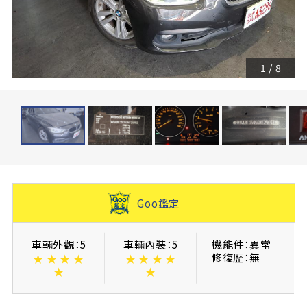
1
/
8
Goo鑑定
車輛外觀：5
車輛內裝：5
機能件：異常
修復歴：無
★
★
★
★
★
★
★
★
★
★