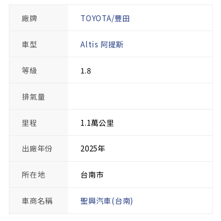
廠牌
TOYOTA/豐田
車型
Altis 阿提斯
等級
1.8
排氣量
里程
1.1萬公里
出廠年份
2025年
所在地
台南市
車商名稱
聖興汽車(台南)