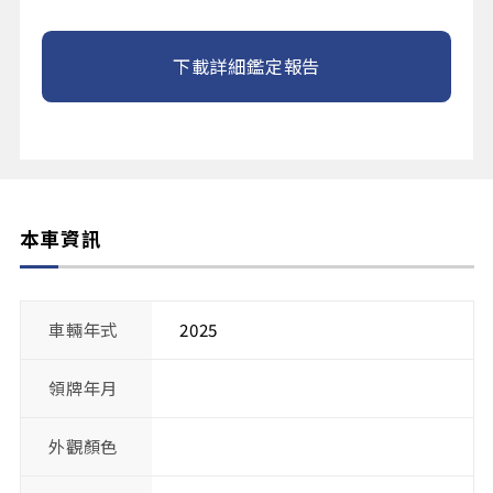
下載詳細鑑定報告
本車資訊
車輛年式
2025
領牌年月
外觀顏色