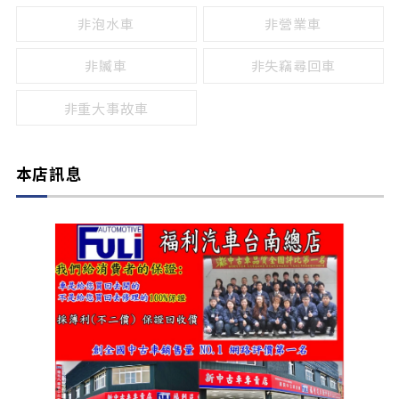
非泡水車
非營業車
非贓車
非失竊尋回車
非重大事故車
本店訊息