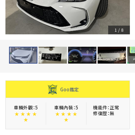
1
/
8
Goo鑑定
車輛外觀：5
車輛內裝：5
機能件：正常
修復歴：無
★
★
★
★
★
★
★
★
★
★