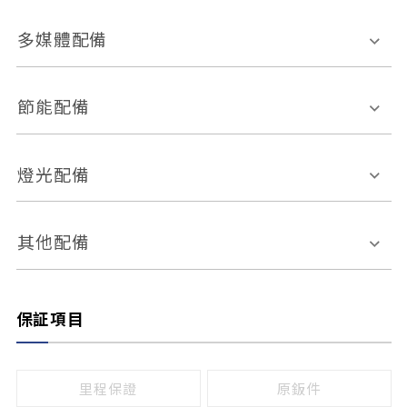
胎壓偵測
兒童安全椅固定裝置
座椅材質
多媒體配備
ABS防鎖死
上坡起步輔助
皮椅
絨布
車道偏離警示
定速系統
其它
外部音源接入
多媒體系統
節能配備
自動停車系統
盲點偵測系統
前座座椅調整
藍牙通訊
電腦導航
引擎啟閉系統
燈光配備
手動
電動
倒車雷達
倒車顯影系統
防盜系統
座椅記憶功能
感應頭燈
自適應遠近光
其他配備
無
有
日行燈
渦輪增壓
後座分離式傾倒
保証項目
頭燈光源
無
有
鹵素燈
HID
里程保證
原鈑件
LED