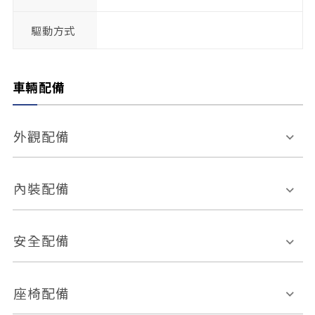
驅動方式
車輛配備
外觀配備
電動天窗
輪圈規格
內裝配備
感應式雨刷
後視鏡電動折疊
多功能方向盤
多功能資訊幕
安全配備
後視鏡方向指示燈
環景影像系統
Keyless免匙系統
前座正面氣囊
後座側面氣囊
座椅配備
恆溫空調
後座出風口