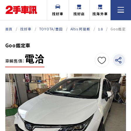
找好車
找好店
找海外車
首頁
找好車
TOYOTA/豐田
Altis 阿提斯
1.8
Goo鑑定車
Goo鑑定車
電洽
車輛售價：