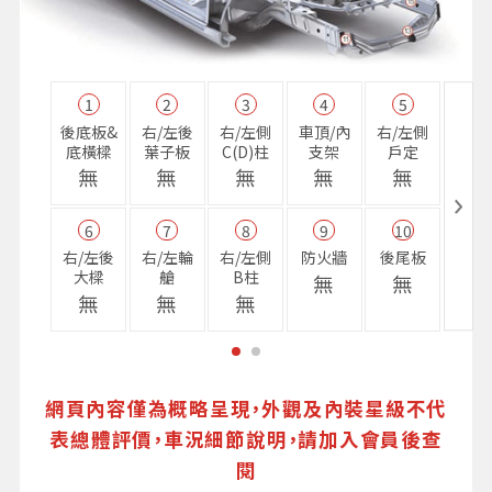
1
2
3
4
5
11
後底板&
右/左後
右/左側
車頂/內
右/左側
右前
底橫樑
葉子板
C(D)柱
支架
戶定
樑
無
無
無
無
無
無
6
7
8
9
10
16
右/左後
右/左輪
右/左側
防火牆
後尾板
避震
大樑
艙
B柱
座
無
無
無
無
無
無
網頁內容僅為概略呈現，外觀及內裝星級不代
表總體評價，車況細節說明，請加入會員後查
閱