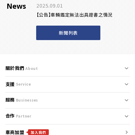
News
2025.09.01
【公告】車輛鑑定無法出具證書之情況
新聞列表
關於我們
About
支援
刊登規範
Service
服務
支援中心
服務條款
Businesses
合作
什麼是Goo鑑定？
聯絡我們
免責聲明
Partner
車商加盟
合作夥伴
找好車
隱私權政策
加入我們