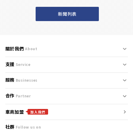
新聞列表
關於我們
About
支援
刊登規範
Service
服務
支援中心
服務條款
Businesses
合作
什麼是Goo鑑定？
聯絡我們
免責聲明
Partner
車商加盟
合作夥伴
找好車
隱私權政策
加入我們
社群
Follow us on
廣告合作
找好店
團隊