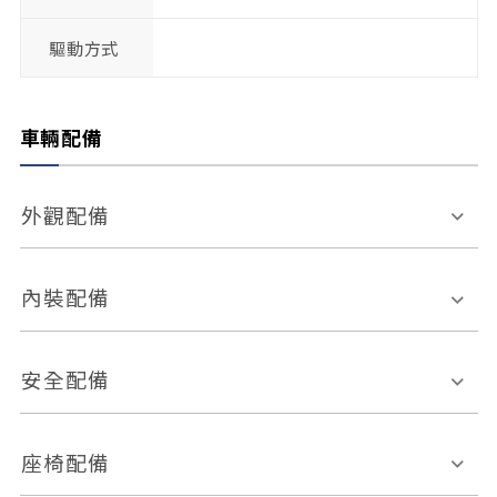
驅動方式
車輛配備
外觀配備
電動天窗
輪圈規格
內裝配備
感應式雨刷
後視鏡電動折疊
多功能方向盤
多功能資訊幕
安全配備
後視鏡方向指示燈
環景影像系統
Keyless免匙系統
前座正面氣囊
後座側面氣囊
座椅配備
恆溫空調
後座出風口