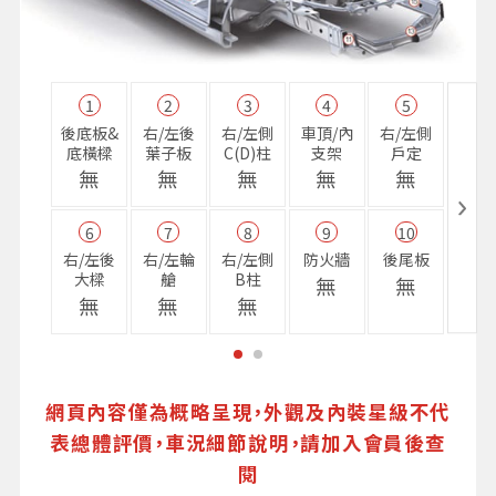
1
2
3
4
5
11
後底板&
右/左後
右/左側
車頂/內
右/左側
右前
底橫樑
葉子板
C(D)柱
支架
戶定
樑
無
無
無
無
無
無
6
7
8
9
10
16
右/左後
右/左輪
右/左側
防火牆
後尾板
避震
大樑
艙
B柱
座
無
無
無
無
無
無
網頁內容僅為概略呈現，外觀及內裝星級不代
表總體評價，車況細節說明，請加入會員後查
閱