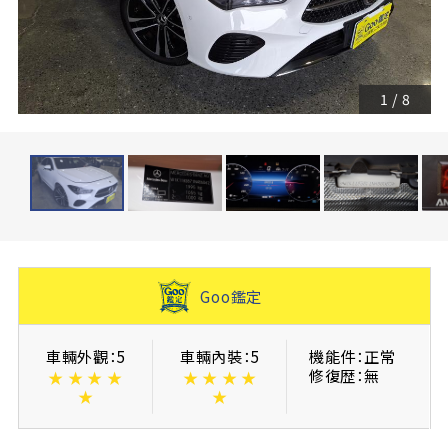
1
/
8
Goo鑑定
車輛外觀：5
車輛內裝：5
機能件：正常
修復歴：無
★
★
★
★
★
★
★
★
★
★