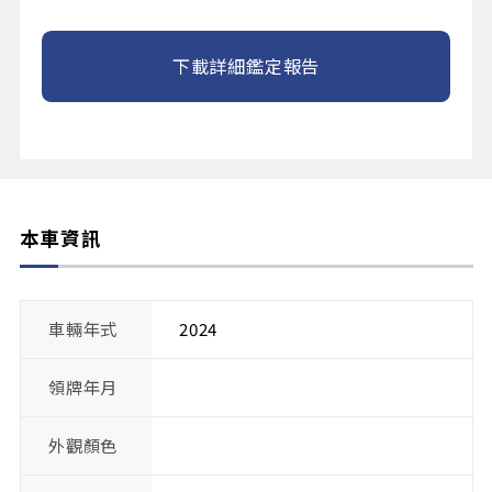
下載詳細鑑定報告
本車資訊
車輛年式
2024
領牌年月
外觀顏色