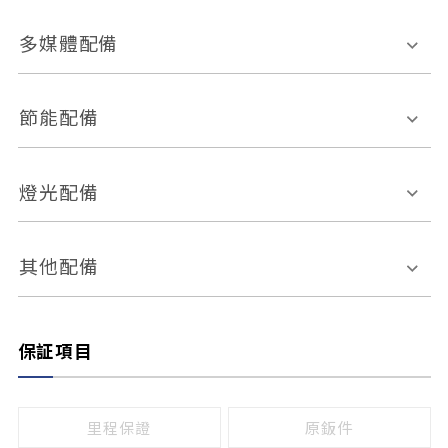
胎壓偵測
兒童安全椅固定裝置
座椅材質
多媒體配備
ABS防鎖死
上坡起步輔助
皮椅
絨布
車道偏離警示
定速系統
其它
外部音源接入
多媒體系統
節能配備
自動停車系統
盲點偵測系統
前座座椅調整
藍牙通訊
電腦導航
引擎啟閉系統
燈光配備
手動
電動
倒車雷達
倒車顯影系統
防盜系統
座椅記憶功能
感應頭燈
自適應遠近光
其他配備
無
有
日行燈
渦輪增壓
後座分離式傾倒
保証項目
頭燈光源
無
有
鹵素燈
HID
里程保證
原鈑件
LED