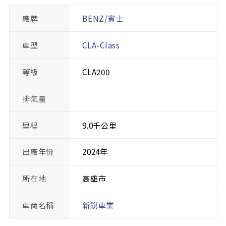
廠牌
BENZ/賓士
車型
CLA-Class
等級
CLA200
排氣量
里程
9.0千公里
出廠年份
2024年
所在地
高雄市
車商名稱
新銳車業