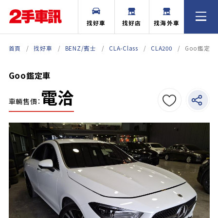
找好車
找好店
找海外車
首頁
找好車
BENZ/賓士
CLA-Class
CLA200
Goo鑑定車
Goo鑑定車
電洽
車輛售價：