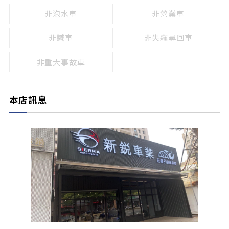
非泡水車
非營業車
非贓車
非失竊尋回車
非重大事故車
本店訊息