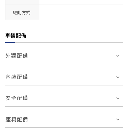
驅動方式
車輛配備
外觀配備
電動天窗
輪圈規格
內裝配備
感應式雨刷
後視鏡電動折疊
多功能方向盤
多功能資訊幕
安全配備
後視鏡方向指示燈
環景影像系統
Keyless免匙系統
前座正面氣囊
後座側面氣囊
座椅配備
恆溫空調
後座出風口