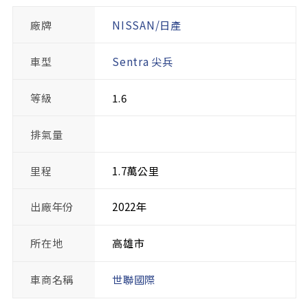
廠牌
NISSAN/日產
車型
Sentra 尖兵
等級
1.6
排氣量
里程
1.7萬公里
出廠年份
2022年
所在地
高雄市
車商名稱
世聯國際