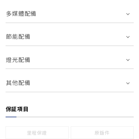
胎壓偵測
兒童安全椅固定裝置
座椅材質
多媒體配備
ABS防鎖死
上坡起步輔助
皮椅
絨布
車道偏離警示
定速系統
其它
外部音源接入
多媒體系統
節能配備
自動停車系統
盲點偵測系統
前座座椅調整
藍牙通訊
電腦導航
引擎啟閉系統
燈光配備
手動
電動
倒車雷達
倒車顯影系統
防盜系統
座椅記憶功能
感應頭燈
自適應遠近光
其他配備
無
有
日行燈
渦輪增壓
後座分離式傾倒
保証項目
頭燈光源
無
有
鹵素燈
HID
里程保證
原鈑件
LED