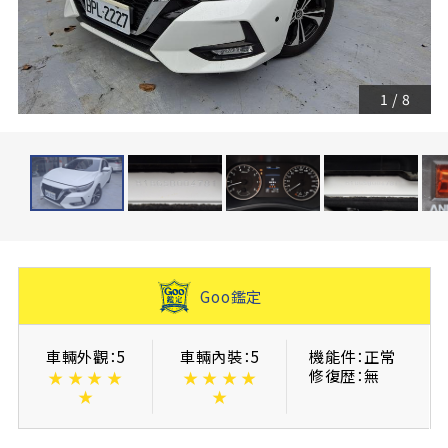
1
/
8
Goo鑑定
車輛外觀：5
車輛內裝：5
機能件：正常
修復歴：無
★
★
★
★
★
★
★
★
★
★