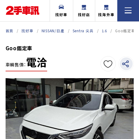
找好車
找好店
找海外車
首頁
找好車
NISSAN/日產
Sentra 尖兵
1.6
Goo鑑定車
Goo鑑定車
電洽
車輛售價：