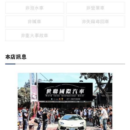
非泡水車
非營業車
非贓車
非失竊尋回車
非重大事故車
本店訊息