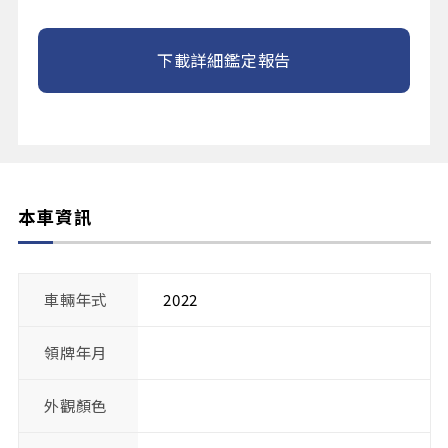
下載詳細鑑定報告
本車資訊
車輛年式
2022
領牌年月
外觀顏色