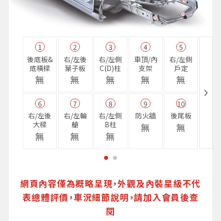
1
2
3
4
5
11
後底板&
右/左後
右/左側
車頂/內
右/左側
右前
底橫樑
葉子板
C(D)柱
支架
戶定
樑
無
無
無
無
無
無
6
7
8
9
10
16
右/左後
右/左輪
右/左側
防火牆
後尾板
避震
大樑
艙
B柱
座
無
無
無
無
無
無
網頁內容僅為概略呈現，外觀及內裝星級不代
表總體評價，車況細節說明，請加入會員後查
閱