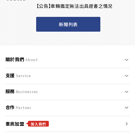
【公告】車輛鑑定無法出具證書之情況
新聞列表
關於我們
About
支援
刊登規範
Service
服務
支援中心
服務條款
Businesses
合作
什麼是Goo鑑定？
聯絡我們
免責聲明
Partner
車商加盟
合作夥伴
找好車
隱私權政策
加入我們