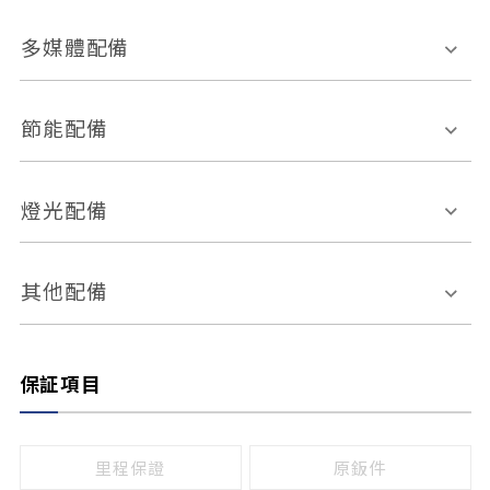
胎壓偵測
兒童安全椅固定裝置
座椅材質
多媒體配備
ABS防鎖死
上坡起步輔助
皮椅
絨布
車道偏離警示
定速系統
其它
外部音源接入
多媒體系統
節能配備
自動停車系統
盲點偵測系統
前座座椅調整
藍牙通訊
電腦導航
引擎啟閉系統
燈光配備
手動
電動
倒車雷達
倒車顯影系統
防盜系統
座椅記憶功能
感應頭燈
自適應遠近光
其他配備
無
有
日行燈
渦輪增壓
後座分離式傾倒
保証項目
頭燈光源
無
有
鹵素燈
HID
里程保證
原鈑件
LED