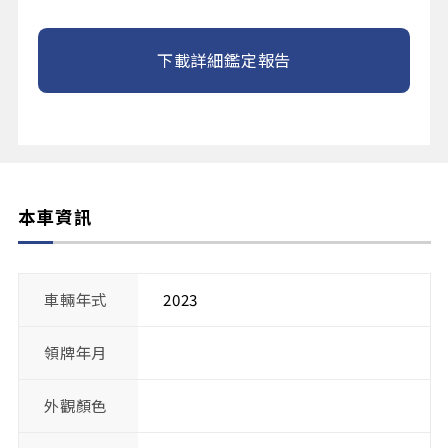
下載詳細鑑定報告
本車資訊
車輛年式
2023
領牌年月
外觀顏色