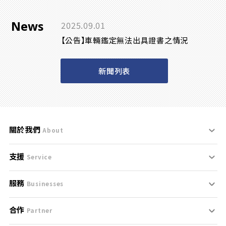
News
2025.09.01
【公告】車輛鑑定無法出具證書之情況
新聞列表
關於我們
About
支援
刊登規範
Service
服務
支援中心
服務條款
Businesses
合作
什麼是Goo鑑定？
聯絡我們
免責聲明
Partner