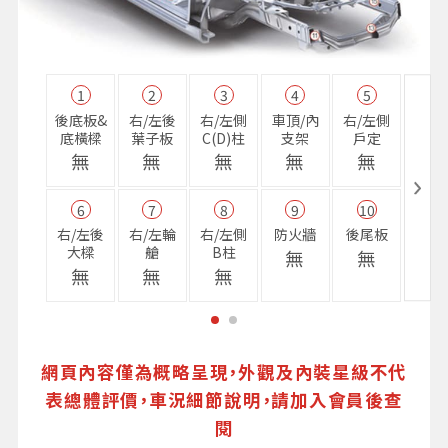
1
2
3
4
5
11
後底板&
右/左後
右/左側
車頂/內
右/左側
右前
底橫樑
葉子板
C(D)柱
支架
戶定
樑
無
無
無
無
無
無
6
7
8
9
10
16
右/左後
右/左輪
右/左側
防火牆
後尾板
避震
大樑
艙
B柱
座
無
無
無
無
無
無
網頁內容僅為概略呈現，外觀及內裝星級不代
表總體評價，車況細節說明，請加入會員後查
閱