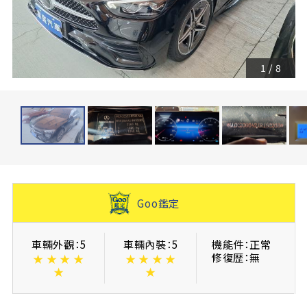
1
/
8
Goo鑑定
車輛外觀：5
車輛內裝：5
機能件：正常
修復歴：無
★
★
★
★
★
★
★
★
★
★