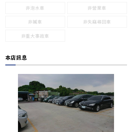
非泡水車
非營業車
非贓車
非失竊尋回車
非重大事故車
本店訊息