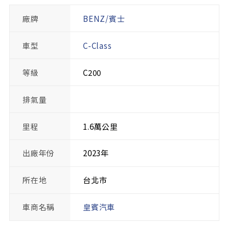
廠牌
BENZ/賓士
車型
C-Class
等級
C200
排氣量
里程
1.6萬公里
出廠年份
2023年
所在地
台北市
車商名稱
皇賓汽車