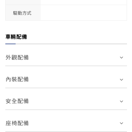
驅動方式
車輛配備
外觀配備
電動天窗
輪圈規格
內裝配備
感應式雨刷
後視鏡電動折疊
多功能方向盤
多功能資訊幕
安全配備
後視鏡方向指示燈
環景影像系統
Keyless免匙系統
前座正面氣囊
後座側面氣囊
座椅配備
恆溫空調
後座出風口