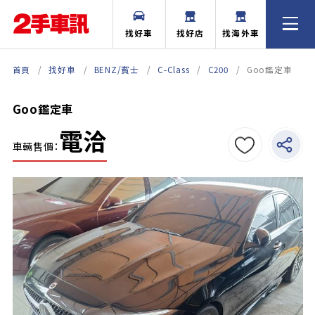
找好車
找好店
找海外車
首頁
找好車
BENZ/賓士
C-Class
C200
Goo鑑定車
Goo鑑定車
電洽
車輛售價：