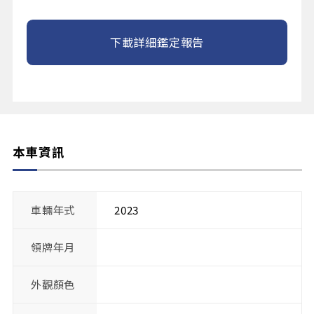
下載詳細鑑定報告
本車資訊
車輛年式
2023
領牌年月
外觀顏色