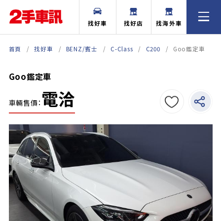
找好車
找好店
找海外車
首頁
找好車
BENZ/賓士
C-Class
C200
Goo鑑定車
Goo鑑定車
電洽
車輛售價：