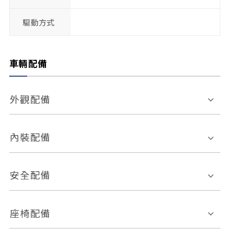
驅動方式
車輛配備
外觀配備
電動天窗
輪圈規格
內裝配備
感應式雨刷
後視鏡電動折疊
多功能方向盤
多功能資訊幕
安全配備
後視鏡方向指示燈
環景影像系統
Keyless免匙系統
前座正面氣囊
後座側面氣囊
座椅配備
恆溫空調
後座出風口