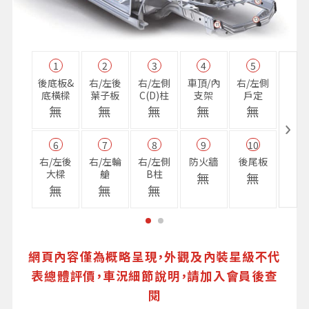
1
2
3
4
5
11
後底板&
右/左後
右/左側
車頂/內
右/左側
右前
底橫樑
葉子板
C(D)柱
支架
戶定
樑
無
無
無
無
無
無
6
7
8
9
10
16
右/左後
右/左輪
右/左側
防火牆
後尾板
避震
大樑
艙
B柱
座
無
無
無
無
無
無
網頁內容僅為概略呈現，外觀及內裝星級不代
表總體評價，車況細節說明，請加入會員後查
閱