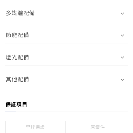
胎壓偵測
兒童安全椅固定裝置
座椅材質
多媒體配備
ABS防鎖死
上坡起步輔助
皮椅
絨布
車道偏離警示
定速系統
其它
外部音源接入
多媒體系統
節能配備
自動停車系統
盲點偵測系統
前座座椅調整
藍牙通訊
電腦導航
引擎啟閉系統
燈光配備
手動
電動
倒車雷達
倒車顯影系統
防盜系統
座椅記憶功能
感應頭燈
自適應遠近光
其他配備
無
有
日行燈
渦輪增壓
後座分離式傾倒
保証項目
頭燈光源
無
有
鹵素燈
HID
里程保證
原鈑件
LED