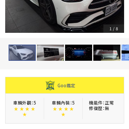
1
/
8
Goo鑑定
車輛外觀：5
車輛內裝：5
機能件：正常
修復歴：無
★
★
★
★
★
★
★
★
★
★