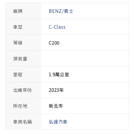
廠牌
BENZ/賓士
車型
C-Class
等級
C200
排氣量
里程
1.9萬公里
出廠年份
2023年
所在地
新北市
車商名稱
弘達汽車