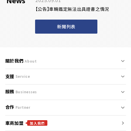
News
2025.09.01
【公告】車輛鑑定無法出具證書之情況
新聞列表
關於我們
About
支援
刊登規範
Service
服務
支援中心
服務條款
Businesses
合作
什麼是Goo鑑定？
聯絡我們
免責聲明
Partner
車商加盟
合作夥伴
找好車
隱私權政策
加入我們