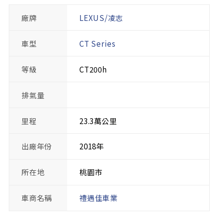
廠牌
LEXUS/凌志
車型
CT Series
等級
CT200h
排氣量
里程
23.3萬公里
出廠年份
2018年
所在地
桃園市
車商名稱
禮遇佳車業