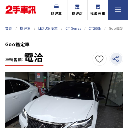
找好車
找好店
找海外車
首頁
找好車
LEXUS/凌志
CT Series
CT200h
Goo鑑定車
Goo鑑定車
電洽
車輛售價：