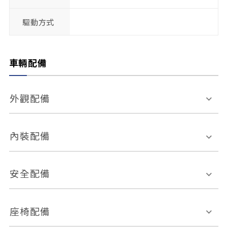
驅動方式
車輛配備
外觀配備
電動天窗
輪圈規格
內裝配備
感應式雨刷
後視鏡電動折疊
多功能方向盤
多功能資訊幕
安全配備
後視鏡方向指示燈
環景影像系統
Keyless免匙系統
前座正面氣囊
後座側面氣囊
座椅配備
恆溫空調
後座出風口