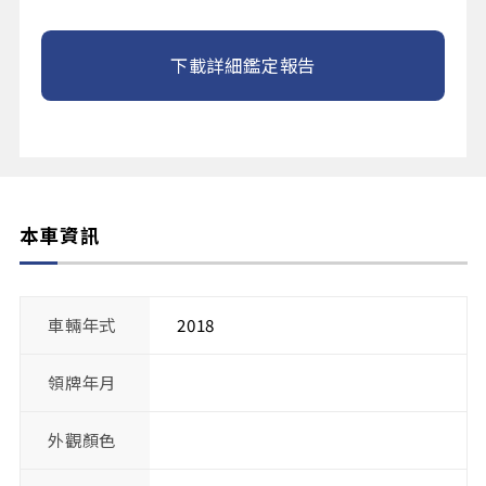
下載詳細鑑定報告
本車資訊
車輛年式
2018
領牌年月
外觀顏色