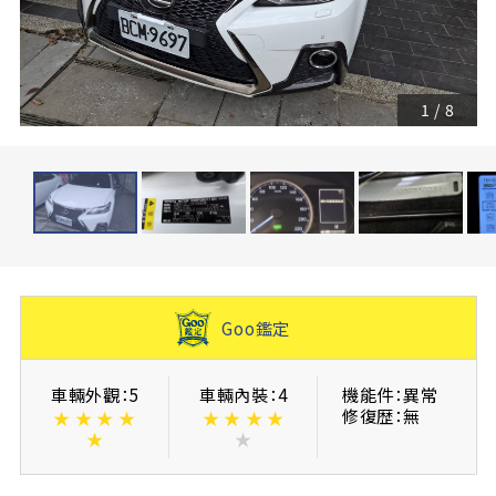
1
/
8
Goo鑑定
車輛外觀：5
車輛內裝：4
機能件：異常
修復歴：無
★
★
★
★
★
★
★
★
★
★