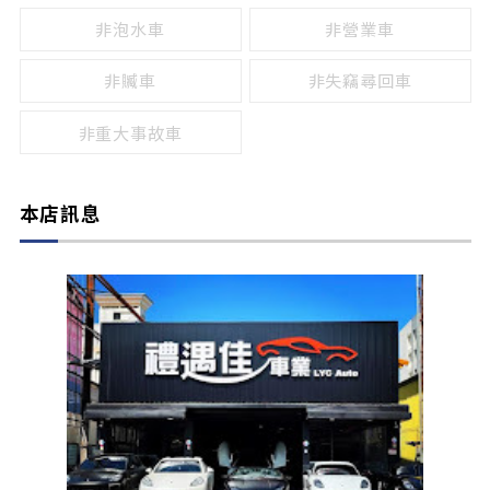
非泡水車
非營業車
非贓車
非失竊尋回車
非重大事故車
本店訊息