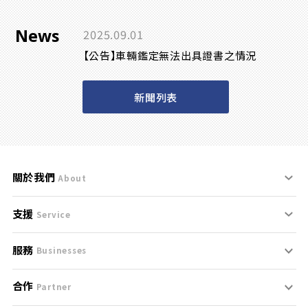
News
2025.09.01
【公告】車輛鑑定無法出具證書之情況
新聞列表
關於我們
About
支援
刊登規範
Service
服務
支援中心
服務條款
Businesses
合作
什麼是Goo鑑定？
聯絡我們
免責聲明
Partner