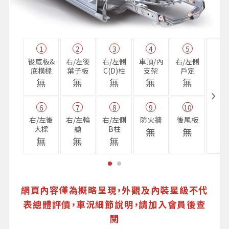
1
2
3
4
5
11
後底板&
右/左後
右/左側
車頂/內
右/左側
右前
底橫樑
葉子板
C(D)柱
支架
戶定
樑
無
無
無
無
無
無
6
7
8
9
10
16
右/左後
右/左輪
右/左側
防火牆
後尾板
避震
大樑
艙
B柱
座
無
無
無
無
無
無
網頁內容僅為概略呈現，外觀及內裝星級不代
表總體評價，車況細節說明，請加入會員後查
閱