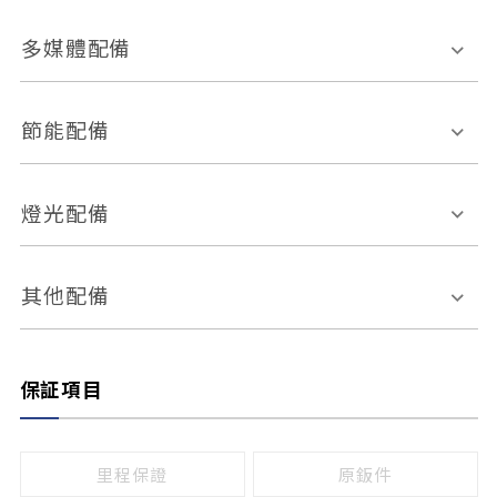
胎壓偵測
兒童安全椅固定裝置
座椅材質
多媒體配備
ABS防鎖死
上坡起步輔助
皮椅
絨布
車道偏離警示
定速系統
其它
外部音源接入
多媒體系統
節能配備
自動停車系統
盲點偵測系統
前座座椅調整
藍牙通訊
電腦導航
引擎啟閉系統
燈光配備
手動
電動
倒車雷達
倒車顯影系統
防盜系統
座椅記憶功能
感應頭燈
自適應遠近光
其他配備
無
有
日行燈
渦輪增壓
後座分離式傾倒
保証項目
頭燈光源
無
有
鹵素燈
HID
里程保證
原鈑件
LED