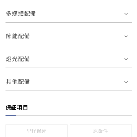
胎壓偵測
兒童安全椅固定裝置
座椅材質
多媒體配備
ABS防鎖死
上坡起步輔助
皮椅
絨布
車道偏離警示
定速系統
其它
外部音源接入
多媒體系統
節能配備
自動停車系統
盲點偵測系統
前座座椅調整
藍牙通訊
電腦導航
引擎啟閉系統
燈光配備
手動
電動
倒車雷達
倒車顯影系統
防盜系統
座椅記憶功能
感應頭燈
自適應遠近光
其他配備
無
有
日行燈
渦輪增壓
後座分離式傾倒
保証項目
頭燈光源
無
有
鹵素燈
HID
里程保證
原鈑件
LED