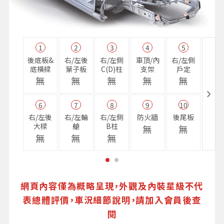
1
2
3
4
5
11
後底板&
右/左後
右/左側
車頂/內
右/左側
右前
底橫樑
葉子板
C(D)柱
支架
戶定
樑
無
無
無
無
無
無
6
7
8
9
10
16
右/左後
右/左輪
右/左側
防火牆
後尾板
避震
大樑
艙
B柱
座
無
無
無
無
無
無
網頁內容僅為概略呈現，外觀及內裝星級不代
表總體評價，車況細節說明，請加入會員後查
閱