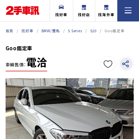
找好車
找好店
找海外車
首頁
找好車
BMW/寶馬
5 Series
520
Goo鑑定車
Goo鑑定車
電洽
車輛售價：