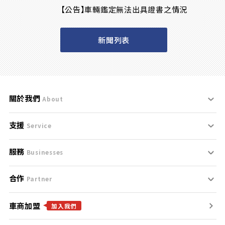
【公告】車輛鑑定無法出具證書之情況
新聞列表
關於我們
About
支援
刊登規範
Service
服務
支援中心
服務條款
Businesses
合作
什麼是Goo鑑定？
聯絡我們
免責聲明
Partner
車商加盟
合作夥伴
找好車
隱私權政策
加入我們