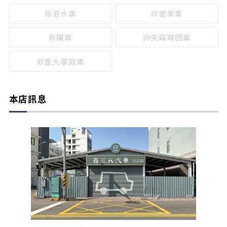
非泡水車
非營業車
非贓車
非失竊尋回車
非重大事故車
本店訊息