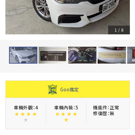
1
/
8
Goo鑑定
車輛外觀：4
車輛內裝：5
機能件：正常
修復歴：無
★
★
★
★
★
★
★
★
★
★