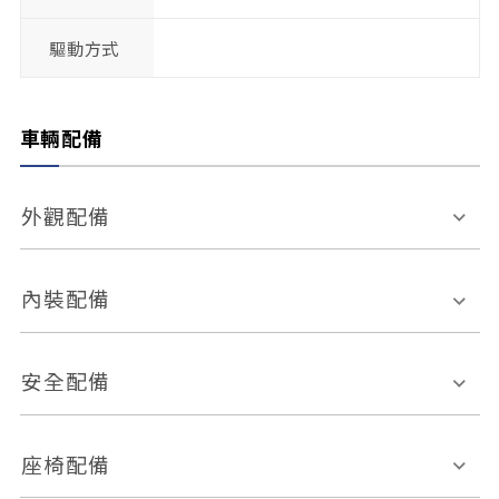
驅動方式
車輛配備
外觀配備
電動天窗
輪圈規格
內裝配備
感應式雨刷
後視鏡電動折疊
多功能方向盤
多功能資訊幕
安全配備
後視鏡方向指示燈
環景影像系統
Keyless免匙系統
前座正面氣囊
後座側面氣囊
座椅配備
恆溫空調
後座出風口