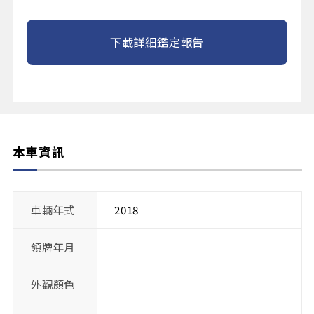
下載詳細鑑定報告
本車資訊
車輛年式
2018
領牌年月
外觀顏色