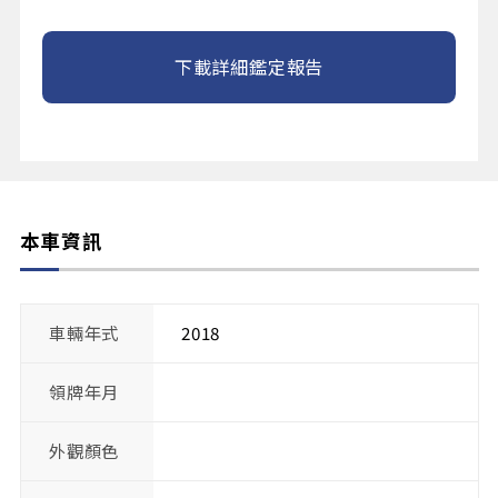
下載詳細鑑定報告
本車資訊
車輛年式
2018
領牌年月
外觀顏色