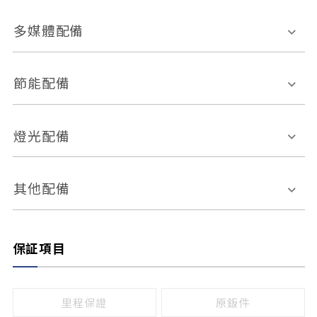
胎壓偵測
兒童安全椅固定裝置
座椅材質
多媒體配備
ABS防鎖死
上坡起步輔助
皮椅
絨布
車道偏離警示
定速系統
其它
外部音源接入
多媒體系統
節能配備
自動停車系統
盲點偵測系統
前座座椅調整
藍牙通訊
電腦導航
引擎啟閉系統
燈光配備
手動
電動
倒車雷達
倒車顯影系統
防盜系統
座椅記憶功能
感應頭燈
自適應遠近光
其他配備
無
有
日行燈
渦輪增壓
後座分離式傾倒
保証項目
頭燈光源
無
有
鹵素燈
HID
里程保證
原鈑件
LED