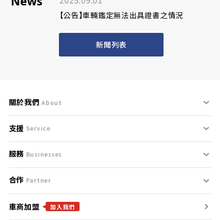
News
2025.09.01
【公告】車輛鑑定無法出具證書之情況
新聞列表
關於我們
About
支援
刊登規範
Service
服務
支援中心
服務條款
Businesses
合作
什麼是Goo鑑定？
聯絡我們
免責聲明
Partner
車商加盟
合作夥伴
找好車
隱私權政策
加入我們