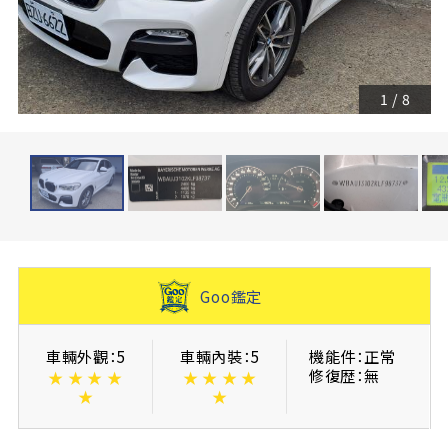
1
/
8
Goo鑑定
車輛外觀：5
車輛內裝：5
機能件：正常
修復歴：無
★
★
★
★
★
★
★
★
★
★