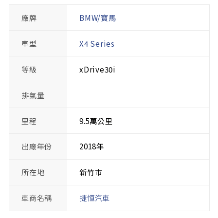
廠牌
BMW/寶馬
車型
X4 Series
等級
xDrive30i
排氣量
里程
9.5萬公里
出廠年份
2018年
所在地
新竹市
車商名稱
捷恒汽車