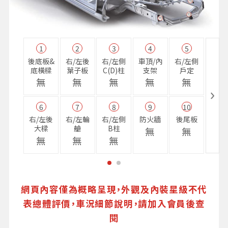
1
2
3
4
5
11
後底板&
右/左後
右/左側
車頂/內
右/左側
右前
底橫樑
葉子板
C(D)柱
支架
戶定
樑
無
無
無
無
無
無
6
7
8
9
10
16
右/左後
右/左輪
右/左側
防火牆
後尾板
避震
大樑
艙
B柱
座
無
無
無
無
無
無
網頁內容僅為概略呈現，外觀及內裝星級不代
表總體評價，車況細節說明，請加入會員後查
閱