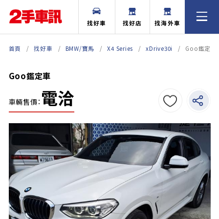
找好車
找好店
找海外車
首頁
找好車
BMW/寶馬
X4 Series
xDrive30i
Goo鑑定車
Goo鑑定車
電洽
車輛售價：