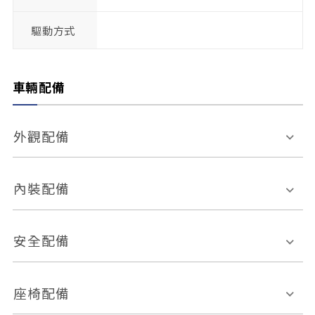
驅動方式
車輛配備
外觀配備
電動天窗
輪圈規格
內裝配備
感應式雨刷
後視鏡電動折疊
多功能方向盤
多功能資訊幕
安全配備
後視鏡方向指示燈
環景影像系統
Keyless免匙系統
前座正面氣囊
後座側面氣囊
座椅配備
恆溫空調
後座出風口