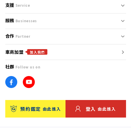
支援
刊登規範
Service
服務
支援中心
服務條款
Businesses
合作
什麼是Goo鑑定？
聯絡我們
免責聲明
Partner
車商加盟
合作夥伴
找好車
隱私權政策
加入我們
社群
Follow us on
廣告合作
找好店
團隊
找海外車
車訊網
消費者評價
台灣優良中古車商大獎
預約鑑定
登入
由此進入
由此進入
保固
收費服務