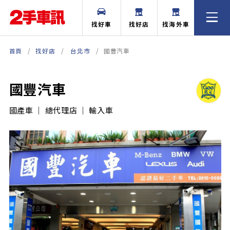
找好車
找好店
找海外車
首頁
找好店
台北市
國豐汽車
國豐汽車
國產車 ｜ 總代理店 ｜ 輸入車