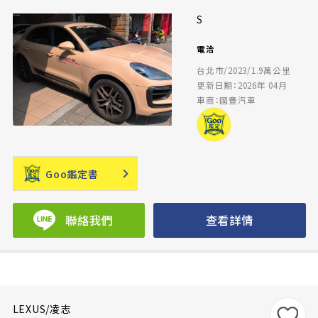
S
電洽
台北市/2023/1.9萬公里
更新日期：2026年 04月
車商：國豐汽車
Goo鑑定書
聯絡我們
查看詳情
LEXUS/凌志