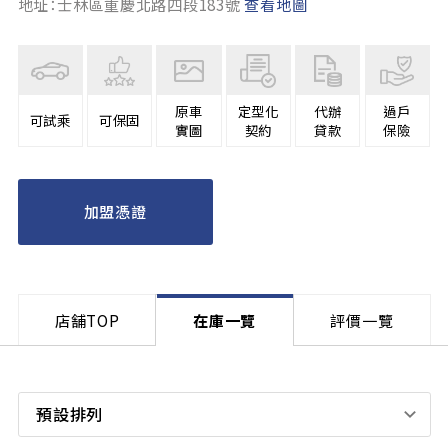
地址：士林區重慶北路四段183號
查看地圖
原車
定型化
代辦
過戶
可試乘
可保固
實圖
契約
貸款
保險
加盟憑證
店舗TOP
在庫一覽
評價一覽
預設排列