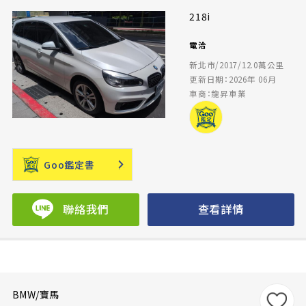
218i
電洽
新北市/2017/12.0萬公里
更新日期：2026年 06月
車商：龍昇車業
Goo鑑定書
聯絡我們
查看詳情
BMW/寶馬