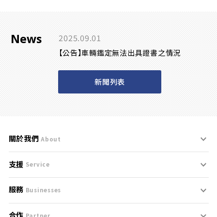
News
2025.09.01
【公告】車輛鑑定無法出具證書之情況
新聞列表
關於我們
About
支援
刊登規範
Service
服務
支援中心
服務條款
Businesses
合作
什麼是Goo鑑定？
聯絡我們
免責聲明
Partner