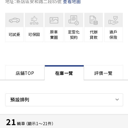
地址：新店區安和路二段85號
查看地圖
原車
定型化
代辦
過戶
可試乘
可保固
實圖
契約
貸款
保險
店舗TOP
在庫一覽
評價一覽
預設排列
21
輛車（顯示1〜21件）