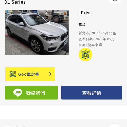
X1 Series
sDrive
電洽
新北市/2016/8.5萬公里
更新日期：2026年 05月
車商：龍昇車業
Goo鑑定書
聯絡我們
查看詳情