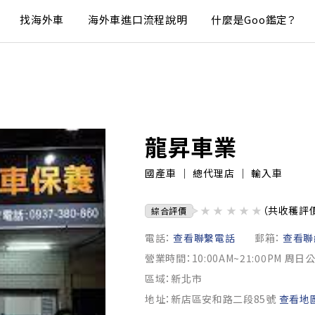
找海外車
海外車進口流程說明
什麼是Goo鑑定？
龍昇車業
國產車 ｜ 總代理店 ｜ 輸入車
★
★
★
★
★
（共收穫評
綜合評價
電話：
查看聯繫電話
郵箱：
查看聯
營業時間：10:00AM~21:00PM 周日
區域：新北市
地址：新店區安和路二段85號
查看地