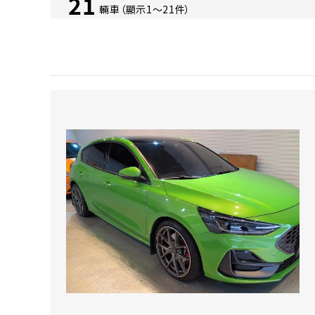
21
輛車（顯示1〜21件）