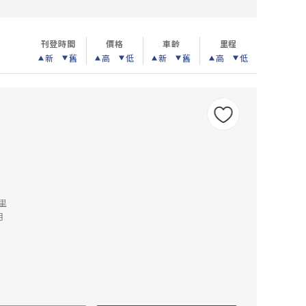
刊登時間
價格
車齡
里程
新
舊
高
低
新
舊
高
低
公里
月