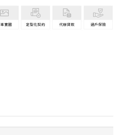
原車
實圖
定型化契約
代辦
貸款
過戶
保險