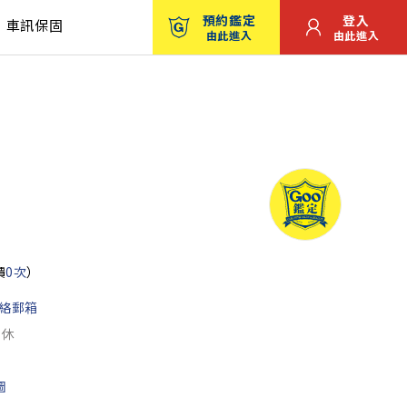
預約鑑定
登入
車訊保固
由此進入
由此進入
價
0次
）
絡郵箱
公休
圖