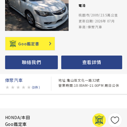
電洽
桃園市/2009/23.5萬公里
更新日期：2026年 07月
車商：俥聚汽車
Goo鑑定書
聯絡我們
查看詳情
俥聚汽車
地址:龜山區文化一路32號
營業時間:10:00AM~21:00PM 周日公休
★
★
★
★
★
（0件）
HONDA/本田
Goo鑑定車