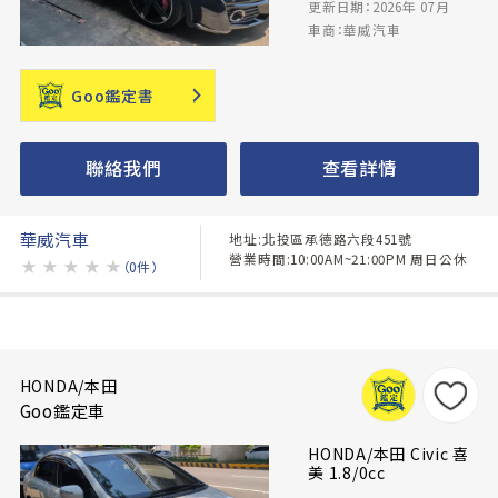
更新日期：2026年 07月
車商：華威汽車
Goo鑑定書
聯絡我們
查看詳情
華威汽車
地址:北投區承德路六段451號
營業時間:10:00AM~21:00PM 周日公休
★
★
★
★
★
（0件）
HONDA/本田
Goo鑑定車
HONDA/本田 Civic 喜
美 1.8/0cc