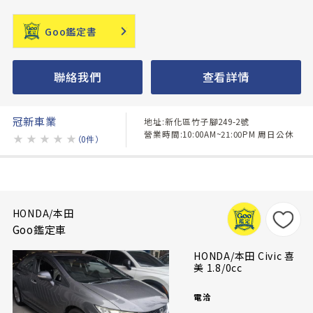
Goo鑑定書
聯絡我們
查看詳情
冠新車業
地址:新化區竹子腳249-2號
營業時間:10:00AM~21:00PM 周日公休
★
★
★
★
★
（0件）
HONDA/本田
Goo鑑定車
HONDA/本田 Civic 喜
美 1.8/0cc
電洽