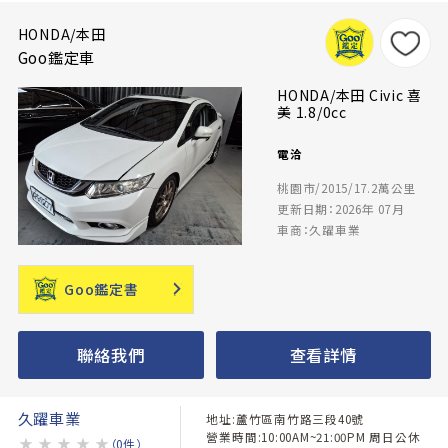
HONDA/本田
Goo鑑定車
HONDA/本田 Civic 喜
美 1.8/0cc
電洽
桃園市/2015/17.2萬公里
更新日期：2026年 07月
車商：久躍車業
Goo鑑定書
聯絡我們
查看詳情
久躍車業
地址:蘆竹區南竹路三段40號
營業時間:10:00AM~21:00PM 周日公休
★
★
★
★
★
（0件）