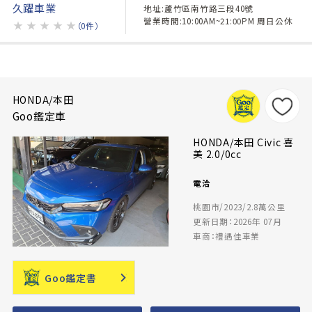
久躍車業
地址:蘆竹區南竹路三段40號
營業時間:10:00AM~21:00PM 周日公休
★
★
★
★
★
（0件）
HONDA/本田
Goo鑑定車
HONDA/本田 Civic 喜
美 2.0/0cc
電洽
桃園市/2023/2.8萬公里
更新日期：2026年 07月
車商：禮遇佳車業
Goo鑑定書