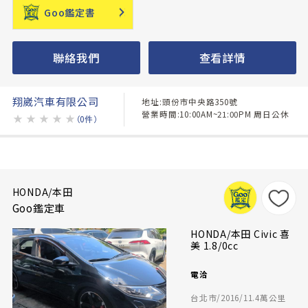
Goo鑑定書
聯絡我們
查看詳情
翔崴汽車有限公司
地址:頭份市中央路350號
營業時間:10:00AM~21:00PM 周日公休
★
★
★
★
★
（0件）
HONDA/本田
Goo鑑定車
HONDA/本田 Civic 喜
美 1.8/0cc
電洽
台北市/2016/11.4萬公里