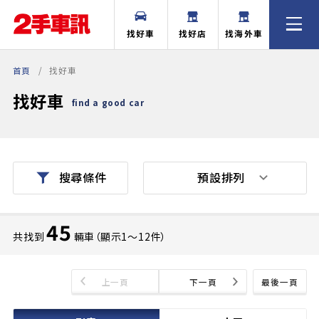
找好車
找好店
找海外車
首頁
找好車
找好車
find a good car
預設排列
搜尋條件
45
共找到
輛車（顯示1〜12件）
上一頁
下一頁
最後一頁