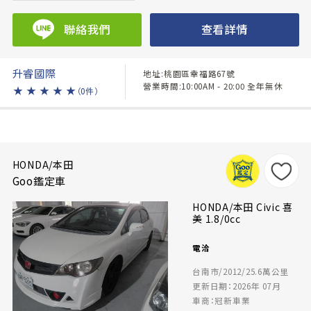
聯絡我們
查看詳情
升睿國際
地址:桃園區幸福路67號
營業時間:10:00AM - 20:00 全年無休
★
★
★
★
★
（0件）
HONDA/本田
Goo鑑定車
HONDA/本田 Civic 喜
美 1.8/0cc
電洽
台南市/2012/25.6萬公里
更新日期：2026年 07月
車商：冠新車業