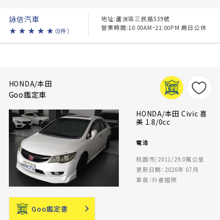
詠信汽車
地址:蘆洲區三民路539號
營業時間:10:00AM~21:00PM 周日公休
★
★
★
★
★
（0件）
HONDA/本田
Goo鑑定車
HONDA/本田 Civic 喜
美 1.8/0cc
電洽
桃園市/2011/29.0萬公里
更新日期：2026年 07月
車商：升睿國際
Goo鑑定書