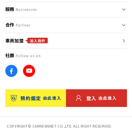
服務
支援中心
服務條款
Businesses
合作
什麼是Goo鑑定？
聯絡我們
免責聲明
Partner
車商加盟
合作夥伴
找好車
隱私權政策
加入我們
社群
Follow us on
廣告合作
找好店
團隊
找海外車
車訊網
消費者評價
台灣優良中古車商大獎
預約鑑定
登入
由此進入
由此進入
保固
收費服務
COPYRIGHT© CARNEWSNET CO.,LTD. ALL RIGHT RESERVED.