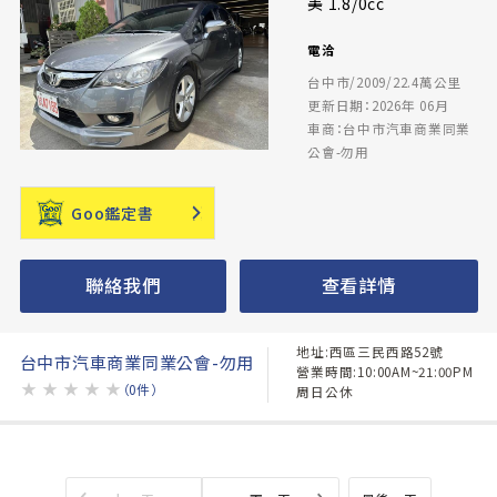
美 1.8/0cc
電洽
台中市/2009/22.4萬公里
更新日期：2026年 06月
車商：台中市汽車商業同業
公會-勿用
Goo鑑定書
聯絡我們
查看詳情
地址:西區三民西路52號
台中市汽車商業同業公會-勿用
營業時間:10:00AM~21:00PM
★
★
★
★
★
（0件）
周日公休