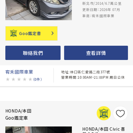
新北市/2014/6.7萬公里
更新日期：2026年 07月
車商：宥禾國際車業
Goo鑑定書
聯絡我們
查看詳情
宥禾國際車業
地址:林口區仁愛路二段377號
營業時間:10:00AM~21:00PM 周日公休
★
★
★
★
★
（0件）
HONDA/本田
Goo鑑定車
HONDA/本田 Civic 喜