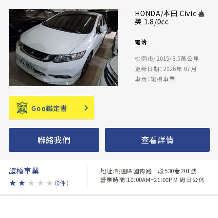
HONDA/本田 Civic 喜
美 1.8/0cc
電洽
桃園市/2015/8.5萬公里
更新日期：2026年 07月
車商：誼橋車業
Goo鑑定書
聯絡我們
查看詳情
誼橋車業
地址:桃園區國際路一段530巷201號
營業時間:10:00AM~21:00PM 周日公休
★
★
★
★
★
（0件）