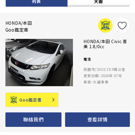
列表
大圖
HONDA/本田
Goo鑑定車
HONDA/本田 Civic 喜
美 1.8/0cc
電洽
桃園市/2013/19.9萬公里
更新日期：2026年 07月
車商：久躍車業
Goo鑑定書
聯絡我們
查看詳情