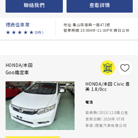
聯絡我們
查看詳情
禮遇佳車業
地址:龜山區復興一路471號
營業時間:10:00AM~21:00PM 周日公休
★
★
★
★
★
（0件）
HONDA/本田
Goo鑑定車
HONDA/本田 Civic 喜
美 1.8/0cc
電洽
苗栗縣/2013/12.8萬公里
更新日期：2026年 07月
車商：翔崴汽車有限公司