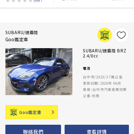
★
★
★
★
★
（0件）
SUBARU/速霸陸
Goo鑑定車
SUBARU/速霸陸 BRZ
2.4/0cc
電洽
台中市/2023/3.7萬公里
更新日期：2026年 06月
車商：台中市汽車商業同業
公會-勿用
Goo鑑定書
聯絡我們
查看詳情