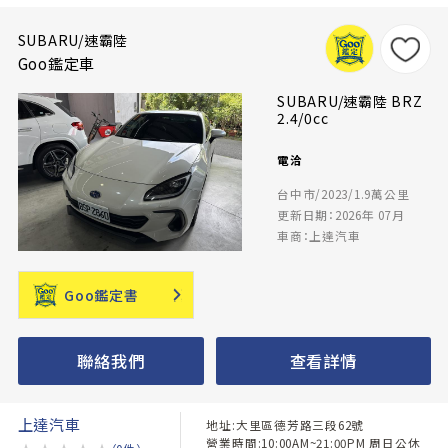
SUBARU/速霸陸
Goo鑑定車
SUBARU/速霸陸 BRZ
2.4/0cc
電洽
台中市/2023/1.9萬公里
更新日期：2026年 07月
車商：上達汽車
Goo鑑定書
聯絡我們
查看詳情
上達汽車
地址:大里區德芳路三段62號
營業時間:10:00AM~21:00PM 周日公休