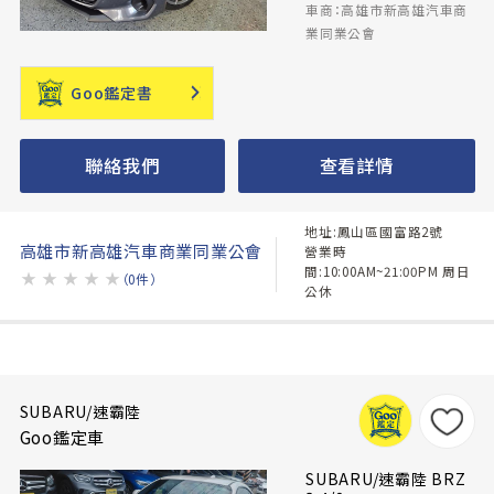
車商：高雄市新高雄汽車商
業同業公會
Goo鑑定書
聯絡我們
查看詳情
地址:鳳山區國富路2號
高雄市新高雄汽車商業同業公會
營業時
間:10:00AM~21:00PM 周日
★
★
★
★
★
（0件）
公休
SUBARU/速霸陸
Goo鑑定車
SUBARU/速霸陸 BRZ