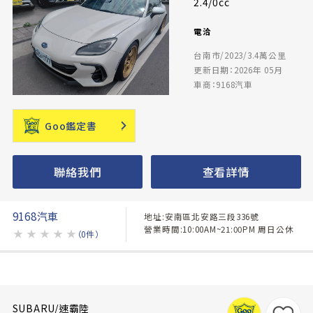
2.4/0cc
電洽
台南市/2023/3.4萬公里
更新日期：2026年 05月
車商：9168汽車
Goo鑑定書
聯絡我們
查看詳情
9168汽車
地址:安南區北安路三段336號
營業時間:10:00AM~21:00PM 周日公休
★
★
★
★
★
（0件）
SUBARU/速霸陸