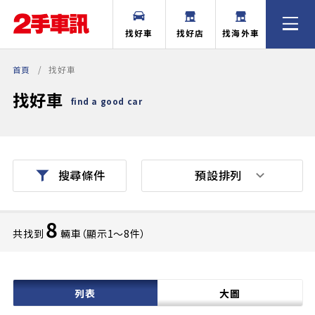
找好車
找好店
找海外車
首頁
找好車
找好車
find a good car
預設排列
搜尋條件
8
共找到
輛車（顯示1〜8件）
列表
大圖