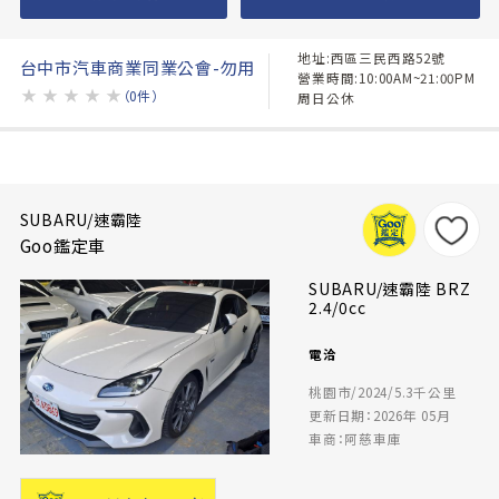
地址:西區三民西路52號
台中市汽車商業同業公會-勿用
營業時間:10:00AM~21:00PM
★
★
★
★
★
（0件）
周日公休
SUBARU/速霸陸
Goo鑑定車
SUBARU/速霸陸 BRZ
2.4/0cc
電洽
桃園市/2024/5.3千公里
更新日期：2026年 05月
車商：阿慈車庫