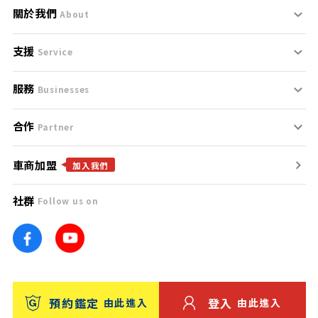
關於我們
About
支援
刊登規範
Service
服務
支援中心
服務條款
Businesses
合作
什麼是Goo鑑定？
聯絡我們
免責聲明
Partner
車商加盟
合作夥伴
找好車
隱私權政策
加入我們
社群
Follow us on
廣告合作
找好店
團隊
找海外車
車訊網
消費者評價
台灣優良中古車商大獎
預約鑑定
登入
由此進入
由此進入
保固