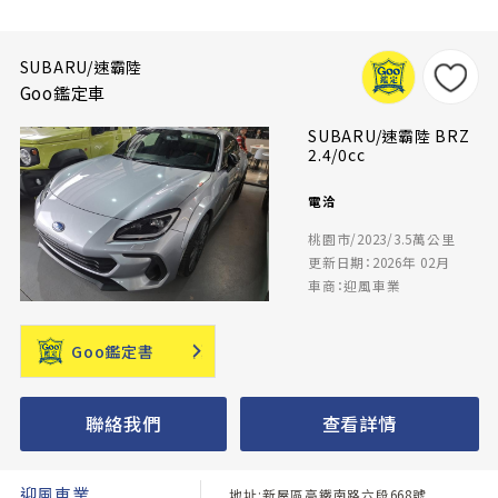
SUBARU/速霸陸
Goo鑑定車
SUBARU/速霸陸 BRZ
2.4/0cc
電洽
桃園市/2023/3.5萬公里
更新日期：2026年 02月
車商：迎風車業
Goo鑑定書
聯絡我們
查看詳情
迎風車業
地址:新屋區高鐵南路六段668號