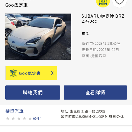
Goo鑑定車
SUBARU/速霸陸 BRZ
2.4/0cc
電洽
新竹市/2023/1.1萬公里
更新日期：2026年 04月
車商：捷恒汽車
Goo鑑定書
聯絡我們
查看詳情
捷恒汽車
地址:東區經國路一段289號
營業時間:10:00AM~21:00PM 周日公休
★
★
★
★
★
（0件）