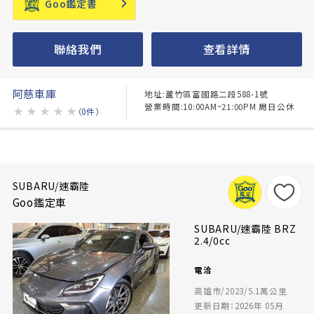
Goo鑑定書
聯絡我們
查看詳情
阿慈車庫
地址:蘆竹區富國路二段588-1號
營業時間:10:00AM~21:00PM 周日公休
★
★
★
★
★
（0件）
SUBARU/速霸陸
Goo鑑定車
SUBARU/速霸陸 BRZ
2.4/0cc
電洽
高雄市/2023/5.1萬公里
更新日期：2026年 05月