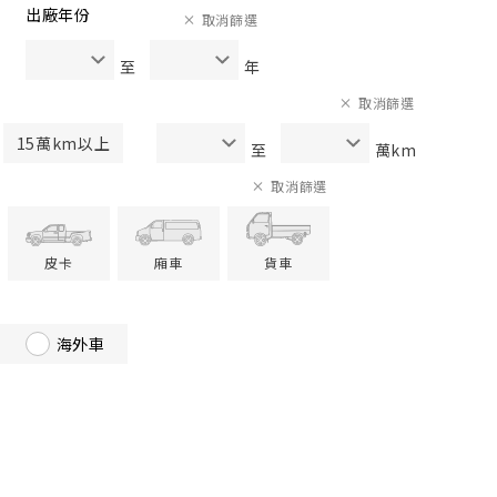
出廠年份
取消篩選
至
年
取消篩選
15萬km以上
至
萬km
取消篩選
皮卡
廂車
貨車
海外車