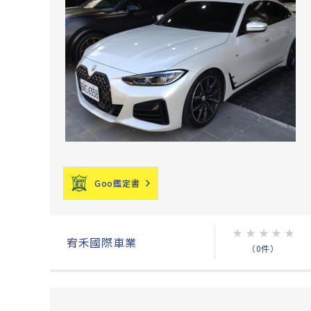
Goo鑑定書
★
★
★
★
★
宥禾國際車業
（0件）