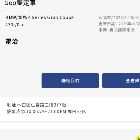
Goo鑑定車
BMW/寶馬 4 Series Gran Coupe
新北市/2022/3.1萬
更新日期：2026年 08
430i/0cc
車商：宥禾國際車業
電洽
聯絡我們
查看詳
地址:林口區仁愛路二段377號
營業時間:10:00AM~21:00PM 周日公休