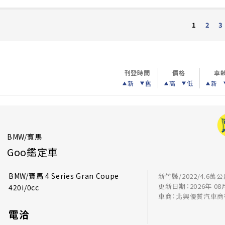
2
3
1
刊登時間
價格
車
新
舊
高
低
新
BMW/寶馬
Goo鑑定車
BMW/寶馬 4 Series Gran Coupe
新竹縣/2022/4.6萬
更新日期：2026年 08
420i/0cc
車商：北興優質汽車商
電洽