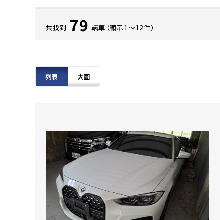
79
共找到
輛車（顯示1〜12件）
列表
大圖