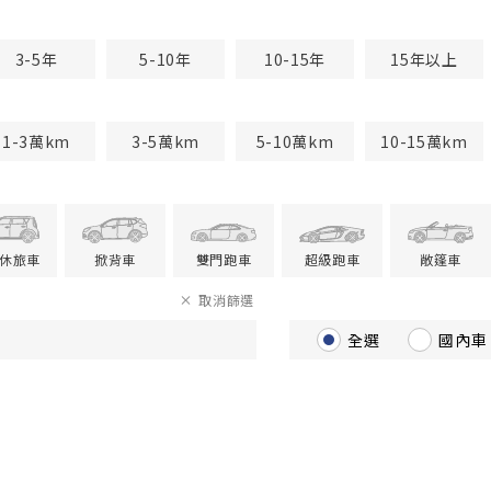
3-5年
5-10年
10-15年
15年以上
1-3萬km
3-5萬km
5-10萬km
10-15萬km
V休旅車
掀背車
雙門跑車
超級跑車
敞篷車
取消篩選
全選
國內車