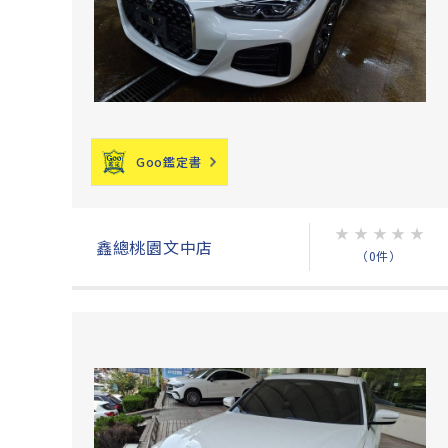
Goo鑑定書
★
★
★
★
★
鑫總桃園文中店
（0件）