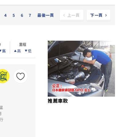
4
5
6
7
最後一頁
上一頁
下一頁
齡
里程
舊
高
低
推薦車款
公里
月
行