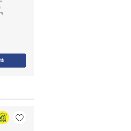
公里
月
司
情