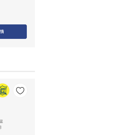
情
公里
月