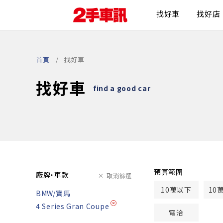
找好車
找好店
首頁
找好車
找好車
find a good car
預算範圍
廠牌・車款
取消篩選
10萬以下
10
BMW/寶馬
4 Series Gran Coupe
電洽