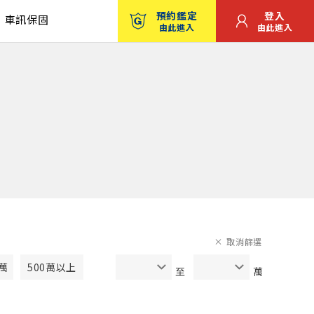
預約鑑定
登入
車訊保固
由此進入
由此進入
取消篩選
0萬
500萬以上
至
萬