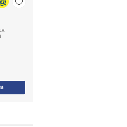
公里
月
情