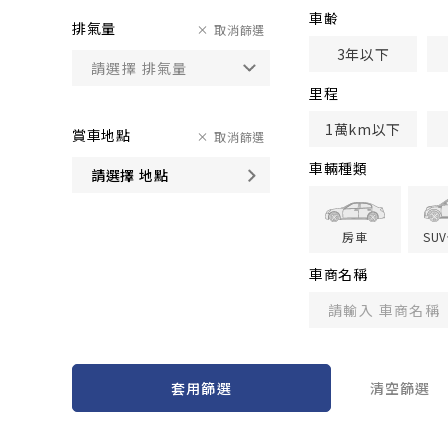
車齢
排氣量
取消篩選
3年以下
里程
1萬km以下
賞車地點
取消篩選
車輛種類
請選擇 地點
房車
SU
車商名稱
套用篩選
清空篩選