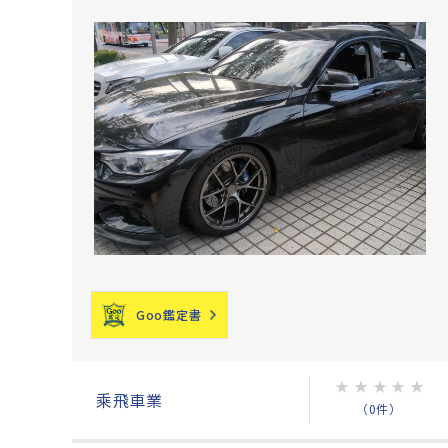
Goo鑑定書
★
★
★
★
★
乘飛車業
（0件）