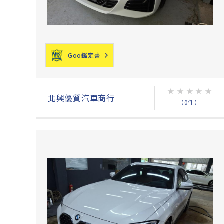
Goo鑑定書
★
★
★
★
★
北興優質汽車商行
（0件）