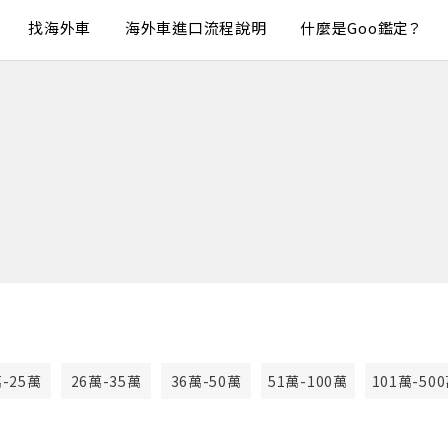
找海外車
海外車進口流程說明
什麼是Goo鑑定？
萬-25萬
26萬-35萬
36萬-50萬
51萬-100萬
101萬-50