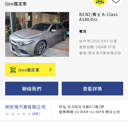
Goo鑑定車
BENZ/賓士 A-Class
A180/0cc
電洽
台中市/2021/9.6千公里
更新日期：2026年 07月
車商：新世海汽車有限公司
Goo鑑定書
聯絡我們
查看詳情
新世海汽車有限公司
地址:北屯區北屯路473巷2號
營業時間:10:00AM~21:00PM 周日公休
★
★
★
★
★
（0件）