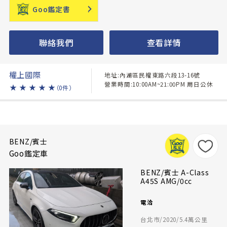
Goo鑑定書
聯絡我們
查看詳情
權上國際
地址:內湖區民權東路六段13-16號
營業時間:10:00AM~21:00PM 周日公休
★
★
★
★
★
（0件）
BENZ/賓士
Goo鑑定車
BENZ/賓士 A-Class
A45S AMG/0cc
電洽
台北市/2020/5.4萬公里