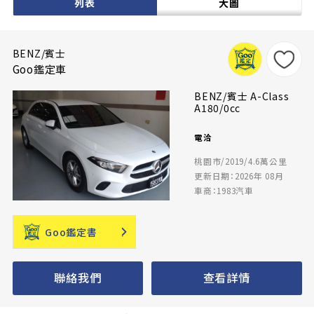
列表
大圖
BENZ/賓士
Goo鑑定車
BENZ/賓士 A-Class
A180/0cc
電洽
桃園市/2019/4.6萬公里
更新日期：2026年 08月
車商：1983汽車
Goo鑑定書
聯絡我們
查看詳情