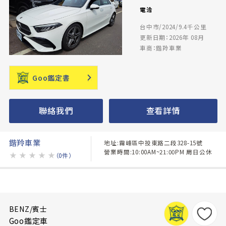
電洽
台中市/2024/9.4千公里
更新日期：2026年 08月
車商：鍇羚車業
Goo鑑定書
聯絡我們
查看詳情
鍇羚車業
地址:霧峰區中投東路二段328-15號
營業時間:10:00AM~21:00PM 周日公休
★
★
★
★
★
（0件）
BENZ/賓士
Goo鑑定車