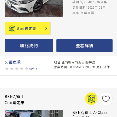
桃園市/2020/7.7萬公里
更新日期：2026年 08月
車商：久躍車業
Goo鑑定書
聯絡我們
查看詳情
久躍車業
地址:蘆竹區南竹路三段40號
營業時間:10:00AM~21:00PM 周日公休
★
★
★
★
★
（0件）
BENZ/賓士
Goo鑑定車
BENZ/賓士 A-Class
A180/0cc