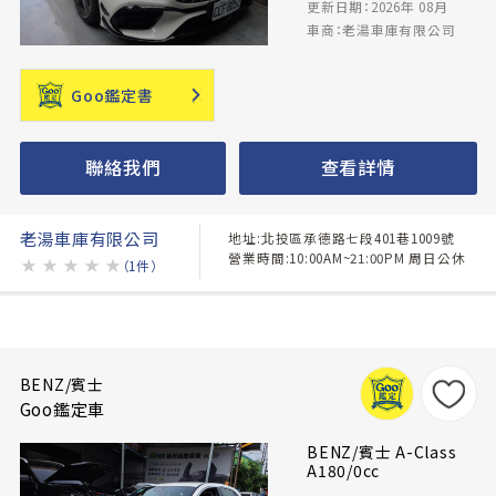
更新日期：2026年 08月
車商：老湯車庫有限公司
Goo鑑定書
聯絡我們
查看詳情
老湯車庫有限公司
地址:北投區承德路七段401巷1009號
營業時間:10:00AM~21:00PM 周日公休
★
★
★
★
★
（1件）
BENZ/賓士
Goo鑑定車
BENZ/賓士 A-Class
A180/0cc