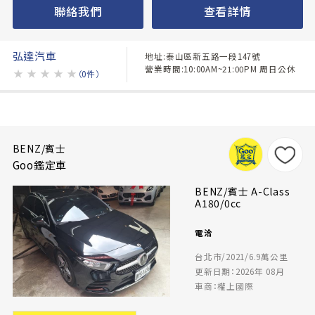
聯絡我們
查看詳情
弘達汽車
地址:泰山區新五路一段147號
營業時間:10:00AM~21:00PM 周日公休
★
★
★
★
★
（0件）
BENZ/賓士
Goo鑑定車
BENZ/賓士 A-Class
A180/0cc
電洽
台北市/2021/6.9萬公里
更新日期：2026年 08月
車商：權上國際