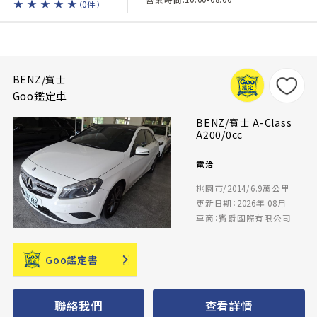
★
★
★
★
★
（0件）
BENZ/賓士
Goo鑑定車
BENZ/賓士 A-Class
A200/0cc
電洽
桃園市/2014/6.9萬公里
更新日期：2026年 08月
車商：賓爵國際有限公司
Goo鑑定書
聯絡我們
查看詳情