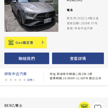
電洽
新北市/2022/2.4萬公里
更新日期：2026年 07月
車商：祥有中古汽車
Goo鑑定書
聯絡我們
查看詳情
祥有中古汽車
地址:新店區中興路二段186-1號
營業時間:10:00AM~21:00PM 周日公休
★
★
★
★
★
（0件）
BENZ/賓士