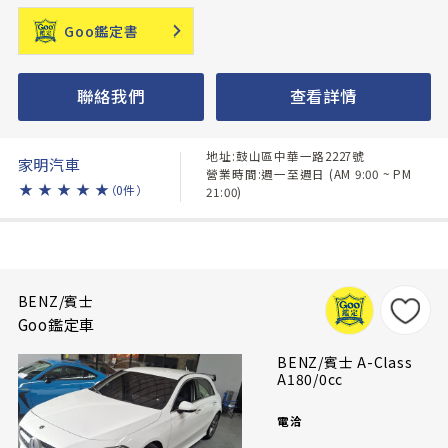
Goo鑑定書
聯絡我們
查看詳情
地址:鼓山區中華一路2227號
家明汽車
營業時間:週一至週日 (AM 9:00 ~ PM
★
★
★
★
★
（0件）
21:00)
BENZ/賓士
Goo鑑定車
BENZ/賓士 A-Class
A180/0cc
電洽