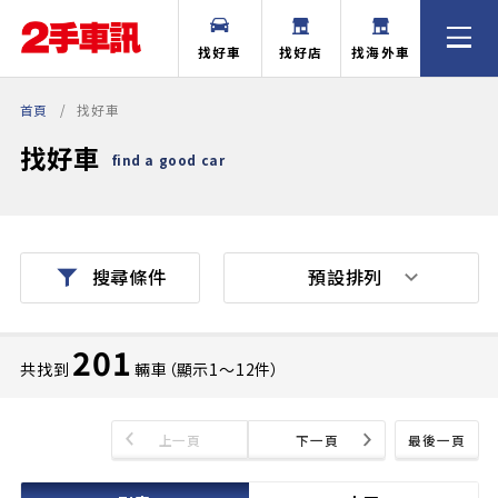
找好車
找好店
找海外車
首頁
找好車
找好車
find a good car
預設排列
搜尋條件
201
共找到
輛車（顯示1〜12件）
上一頁
下一頁
最後一頁