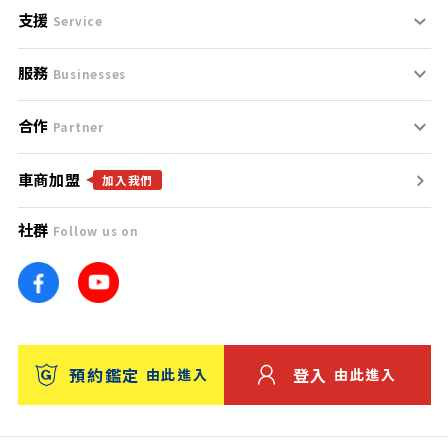
支援
刊登規範
Service
服務
支援中心
服務條款
Businesses
合作
什麼是Goo鑑定？
聯絡我們
免責聲明
Partner
車商加盟
合作夥伴
找好車
隱私權政策
加入我們
社群
Follow us on
廣告合作
找好店
團隊
找海外車
車訊網
消費者評價
台灣優良中古車商大獎
預約鑑定
登入
由此進入
由此進入
保固
收費服務