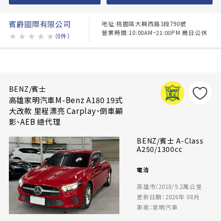
賓爵國際有限公司
地址:桃園區大興西路3段790號
營業時間:10:00AM~21:00PM 周日公休
★
★
★
★
★
（0件）
BENZ/賓士
高雄家明汽車M-Benz A180 19式
大改款 里程漂亮 Carplay、倒車顯
影、AEB 總代理
BENZ/賓士 A-Class
A250/1300cc
電洽
高雄市/2018/9.2萬公里
更新日期：2026年 08月
車商：家明汽車