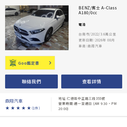
BENZ/賓士 A-Class
A180/0cc
電洽
台南市/2022/3.6萬公里
更新日期：2026年 08月
車商：鼎翔汽車
Goo鑑定書
聯絡我們
查看詳情
地址:仁德區中正路三段355號
鼎翔汽車
營業時間:週一至週日 (AM 9:30 ~ PM
★
★
★
★
★
（1件）
20:00)