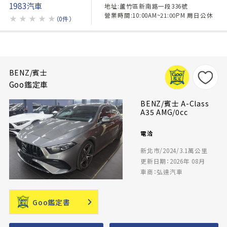
1983汽車
地址:蘆竹區新南路一段336號
營業時間:10:00AM~21:00PM 周日公休
★
★
★
★
★
（0件）
BENZ/賓士
Goo鑑定車
BENZ/賓士 A-Class
A35 AMG/0cc
電洽
新北市/2024/3.1萬公里
更新日期：2026年 08月
車商：弘達汽車
Goo鑑定書