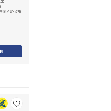
公里
月
同業公會-勿用
情