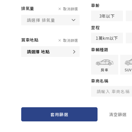
車齢
排氣量
取消篩選
3年以下
里程
1萬km以下
賞車地點
取消篩選
車輛種類
請選擇 地點
房車
SU
車商名稱
套用篩選
清空篩選