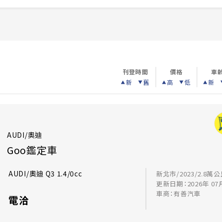
刊登時間
價格
車
新
舊
高
低
新
AUDI/奧迪
Goo鑑定車
AUDI/奧迪 Q3 1.4/0cc
新北市/2023/2.8萬
更新日期：2026年 07
車商：有善汽車
電洽