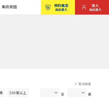
預約鑑定
登入
車訊保固
由此進入
由此進入
取消篩選
0萬
500萬以上
至
萬