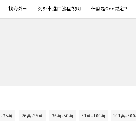
找海外車
海外車進口流程說明
什麼是Goo鑑定？
萬-25萬
26萬-35萬
36萬-50萬
51萬-100萬
101萬-50