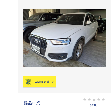
Goo鑑定書
★
★
★
★
★
臻品車業
（0件）