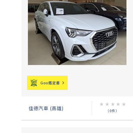
Goo鑑定書
★
★
★
★
★
佳德汽車 (高雄)
（0件）