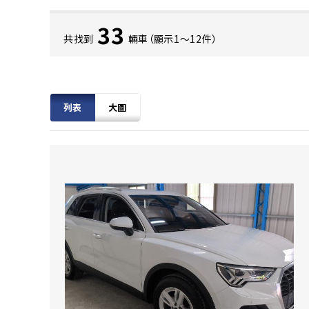
33
共找到
輛車（顯示1〜12件）
列表
大圖