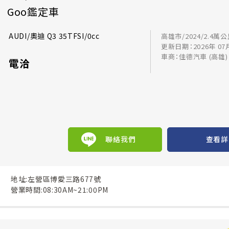
Goo鑑定車
AUDI/奧迪 Q3 35TFSI/0cc
高雄市/2024/2.4萬
更新日期：2026年 07
車商：佳德汽車 (高雄)
電洽
聯絡我們
查看詳
地址:左營區博愛三路677號
營業時間:08:30AM~21:00PM