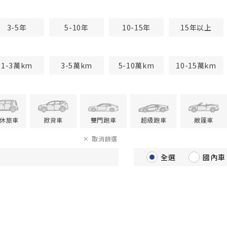
3-5年
5-10年
10-15年
15年以上
1-3萬km
3-5萬km
5-10萬km
10-15萬km
V休旅車
掀背車
雙門跑車
超級跑車
敞篷車
取消篩選
全選
國內車