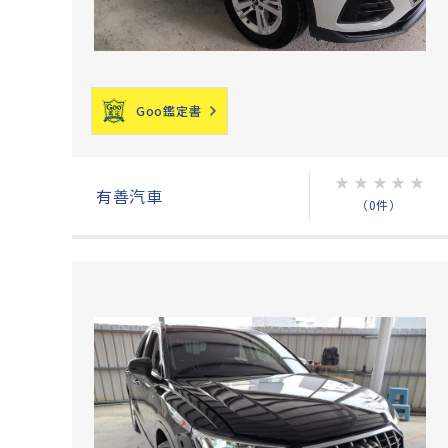
Goo鑑定書
★
★
★
★
★
有善汽車
（0件）