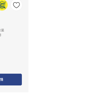
公里
月
情