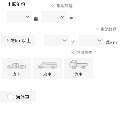
出廠年份
取消篩選
至
年
取消篩選
15萬km以上
至
萬km
取消篩選
皮卡
廂車
貨車
海外車