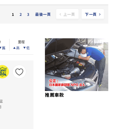
2
3
最後一頁
1
上一頁
下一頁
齡
里程
舊
高
低
推薦車款
公里
月