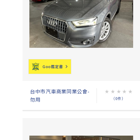
Goo鑑定書
台中市汽車商業同業公會-
★
★
★
★
★
（0件）
勿用