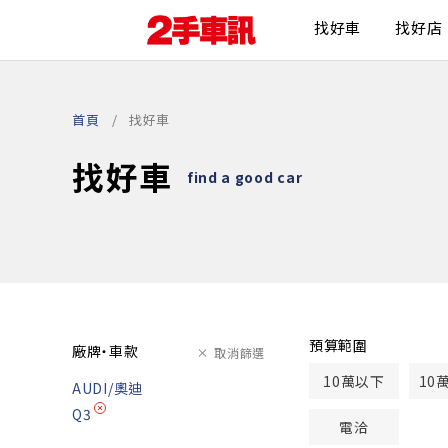
找好車
找好店
首頁
找好車
找好車
find a good car
預算範圍
廠牌・車款
取消篩選
10萬以下
10
AUDI/奧迪
Q3
電洽