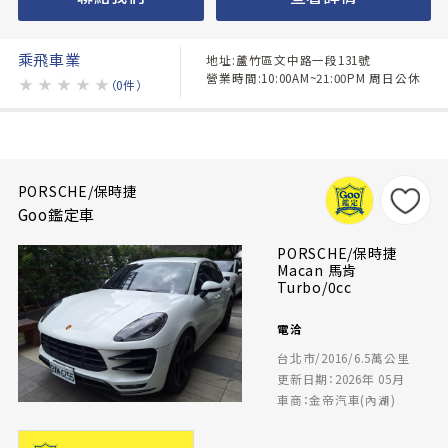
乘飛車業
地址:蘆竹區文中路一段131號
營業時間:10:00AM~21:00PM 周日公休
★
★
★
★
★
（0件）
PORSCHE/保時捷
Goo鑑定車
PORSCHE/保時捷
Macan 馬肯
Turbo/0cc
電洽
台北市/2016/6.5萬公里
更新日期：2026年 05月
車商：金帝汽車(內湖)