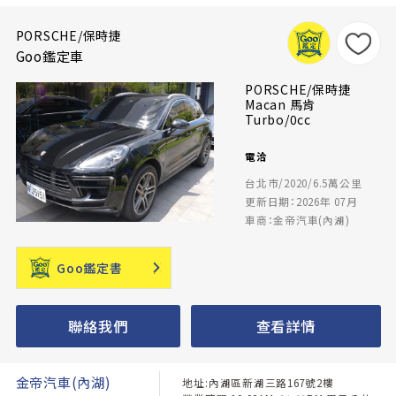
PORSCHE/保時捷
Goo鑑定車
PORSCHE/保時捷
Macan 馬肯
Turbo/0cc
電洽
台北市/2020/6.5萬公里
更新日期：2026年 07月
車商：金帝汽車(內湖)
Goo鑑定書
聯絡我們
查看詳情
金帝汽車(內湖)
地址:內湖區新湖三路167號2樓