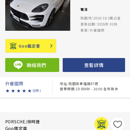
電洽
桃園市/2014/18.3萬公里
更新日期：2026年 03月
車商：升睿國際
Goo鑑定書
聯絡我們
查看詳情
升睿國際
地址:桃園區幸福路67號
營業時間:10:00AM - 20:00 全年無休
★
★
★
★
★
（0件）
PORSCHE/保時捷
Goo鑑定車