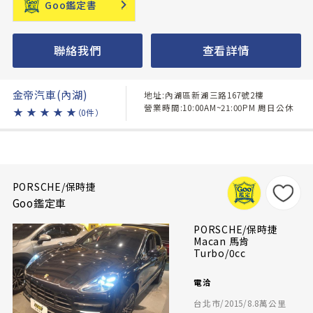
Goo鑑定書
聯絡我們
查看詳情
金帝汽車(內湖)
地址:內湖區新湖三路167號2樓
營業時間:10:00AM~21:00PM 周日公休
★
★
★
★
★
（0件）
PORSCHE/保時捷
Goo鑑定車
PORSCHE/保時捷
Macan 馬肯
Turbo/0cc
電洽
台北市/2015/8.8萬公里