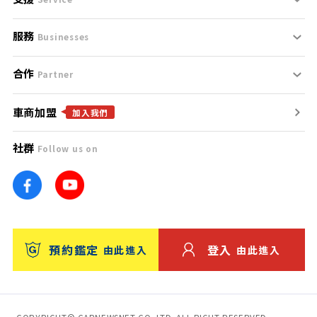
服務
支援中心
服務條款
Businesses
合作
什麼是Goo鑑定？
聯絡我們
免責聲明
Partner
車商加盟
合作夥伴
找好車
隱私權政策
加入我們
社群
Follow us on
廣告合作
找好店
團隊
找海外車
車訊網
消費者評價
台灣優良中古車商大獎
預約鑑定
登入
由此進入
由此進入
保固
收費服務