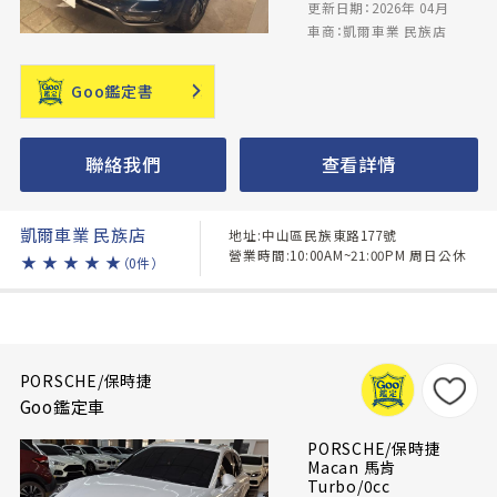
更新日期：2026年 04月
車商：凱爾車業 民族店
Goo鑑定書
聯絡我們
查看詳情
凱爾車業 民族店
地址:中山區民族東路177號
營業時間:10:00AM~21:00PM 周日公休
★
★
★
★
★
（0件）
PORSCHE/保時捷
Goo鑑定車
PORSCHE/保時捷
Macan 馬肯
Turbo/0cc