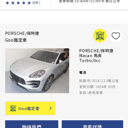
營業時間:10:00AM~21:00PM 周日公休
★
★
★
★
★
（0件）
PORSCHE/保時捷
Goo鑑定車
PORSCHE/保時捷
Macan 馬肯
Turbo/0cc
電洽
桃園市/2014/12.3萬公里
更新日期：2026年 05月
車商：乘飛車業
Goo鑑定書
聯絡我們
查看詳情