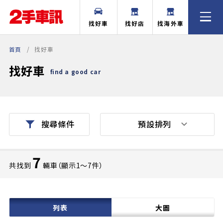
找好車
找好店
找海外車
首頁
找好車
找好車
find a good car
預設排列
搜尋條件
7
共找到
輛車（顯示1〜7件）
列表
大圖