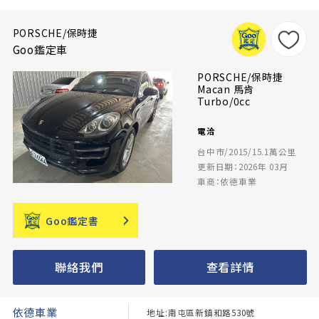
PORSCHE/保時捷
Goo鑑定車
PORSCHE/保時捷
Macan 馬肯
Turbo/0cc
電洽
台中市/2015/15.1萬公里
更新日期：2026年 03月
車商：依德車業
Goo鑑定書
聯絡我們
查看詳情
依德車業
地址:南屯區新鎮和路530號