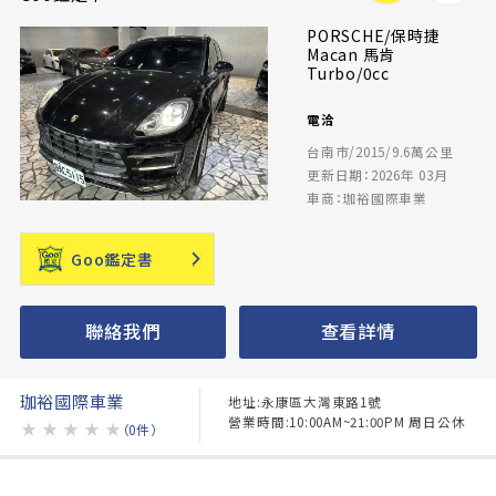
PORSCHE/保時捷
Macan 馬肯
Turbo/0cc
電洽
台南市/2015/9.6萬公里
更新日期：2026年 03月
車商：珈裕國際車業
Goo鑑定書
聯絡我們
查看詳情
珈裕國際車業
地址:永康區大灣東路1號
營業時間:10:00AM~21:00PM 周日公休
★
★
★
★
★
（0件）