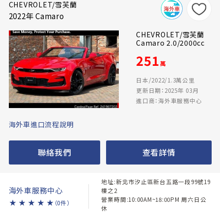
CHEVROLET/雪芙蘭
2022年 Camaro
CHEVROLET/雪芙蘭
Camaro 2.0/2000cc
251
萬
日本/2022/1.3萬公里
更新日期：2025年 03月
進口商：海外車服務中心
海外車進口流程說明
聯絡我們
查看詳情
地址:新北市汐止區新台五路一段99號19
海外車服務中心
樓之2
營業時間:10:00AM~18:00PM 周六日公
★
★
★
★
★
（0件）
休