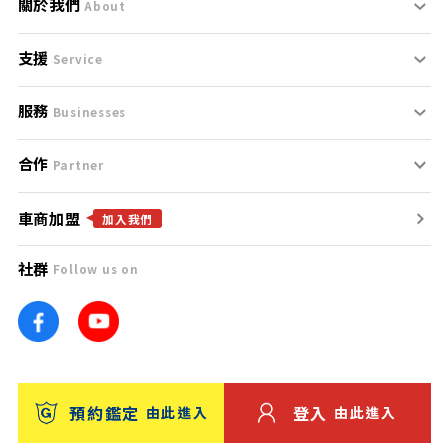
關於我們
About
支援
刊登規範
Service
服務
支援中心
服務條款
Businesses
合作
什麼是Goo鑑定？
聯絡我們
免責聲明
Partner
車商加盟
合作夥伴
找好車
隱私權政策
加入我們
社群
Follow us on
廣告合作
找好店
團隊
找海外車
車訊網
消費者評價
台灣優良中古車商大獎
預約鑑定
登入
由此進入
由此進入
保固