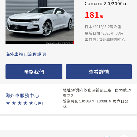
Camaro 2.0/2000cc
181
萬
日本/2019/3.2萬公里
更新日期：2025年 03月
進口商：海外車服務中心
海外車進口流程說明
聯絡我們
查看詳情
地址:新北市汐止區新台五路一段99號19
海外車服務中心
樓之2
營業時間:10:00AM~18:00PM 周六日公
★
★
★
★
★
（0件）
休