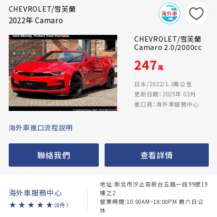
CHEVROLET/雪芙蘭
2022年 Camaro
CHEVROLET/雪芙蘭
Camaro 2.0/2000cc
247
萬
日本/2022/1.3萬公里
更新日期：2025年 03月
進口商：海外車服務中心
海外車進口流程說明
聯絡我們
查看詳情
地址:新北市汐止區新台五路一段99號19
海外車服務中心
樓之2
營業時間:10:00AM~18:00PM 周六日公
★
★
★
★
★
（0件）
休