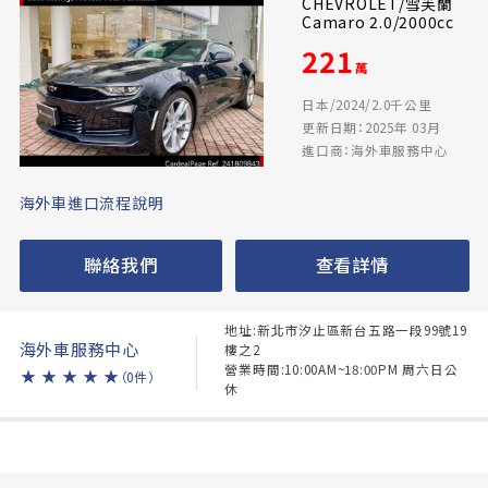
CHEVROLET/雪芙蘭
Camaro 2.0/2000cc
221
萬
日本/2024/2.0千公里
更新日期：2025年 03月
進口商：海外車服務中心
海外車進口流程說明
聯絡我們
查看詳情
地址:新北市汐止區新台五路一段99號19
海外車服務中心
樓之2
營業時間:10:00AM~18:00PM 周六日公
★
★
★
★
★
（0件）
休