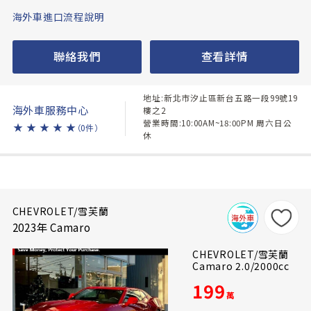
海外車進口流程說明
聯絡我們
查看詳情
地址:新北市汐止區新台五路一段99號19
海外車服務中心
樓之2
營業時間:10:00AM~18:00PM 周六日公
★
★
★
★
★
（0件）
休
CHEVROLET/雪芙蘭
2023年 Camaro
CHEVROLET/雪芙蘭
Camaro 2.0/2000cc
199
萬