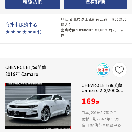
聯絡我們
查看詳情
地址:新北市汐止區新台五路一段99號19
海外車服務中心
樓之2
營業時間:10:00AM~18:00PM 周六日公
★
★
★
★
★
（0件）
休
CHEVROLET/雪芙蘭
2019年 Camaro
CHEVROLET/雪芙蘭
Camaro 2.0/2000cc
169
萬
日本/2019/3.2萬公里
更新日期：2025年 03月
進口商：海外車服務中心