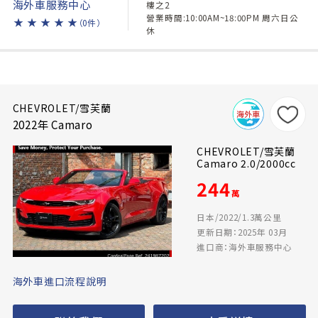
海外車服務中心
樓之2
營業時間:10:00AM~18:00PM 周六日公
★
★
★
★
★
（0件）
休
CHEVROLET/雪芙蘭
2022年 Camaro
CHEVROLET/雪芙蘭
Camaro 2.0/2000cc
244
萬
日本/2022/1.3萬公里
更新日期：2025年 03月
進口商：海外車服務中心
海外車進口流程說明