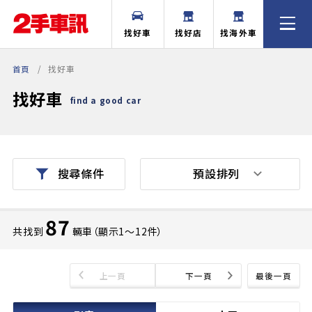
找好車
找好店
找海外車
首頁
找好車
找好車
find a good car
預設排列
搜尋條件
87
共找到
輛車（顯示1〜12件）
上一頁
下一頁
最後一頁