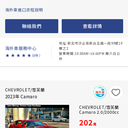
海外車進口流程說明
聯絡我們
查看詳情
地址:新北市汐止區新台五路一段99號19
海外車服務中心
樓之2
營業時間:10:00AM~18:00PM 周六日公
★
★
★
★
★
（0件）
休
CHEVROLET/雪芙蘭
2023年 Camaro
CHEVROLET/雪芙蘭
Camaro 2.0/2000cc
202
萬