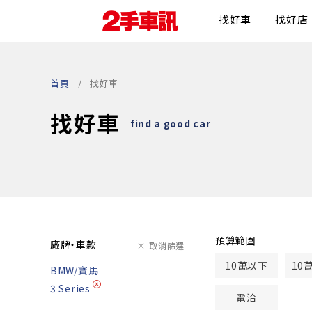
找好車
找好店
首頁
找好車
找好車
find a good car
預算範圍
廠牌・車款
取消篩選
10萬以下
10
BMW/寶馬
3 Series
電洽