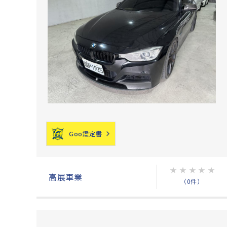
Goo鑑定書
★
★
★
★
★
高展車業
（0件）