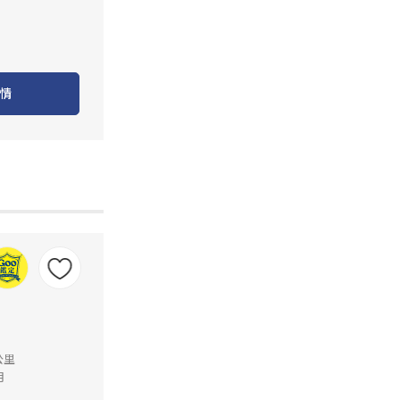
情
公里
月