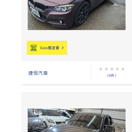
Goo鑑定書
★
★
★
★
★
捷恒汽車
（0件）