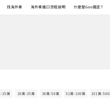
找海外車
海外車進口流程說明
什麼是Goo鑑定？
萬-25萬
26萬-35萬
36萬-50萬
51萬-100萬
101萬-50