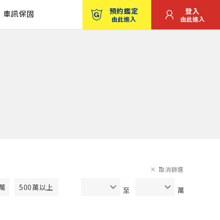
預約鑑定
登入
車訊保固
由此進入
由此進入
取消篩選
0萬
500萬以上
至
萬