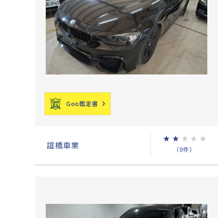
Goo鑑定書
★
★
★
★
★
誼橋車業
（0件）