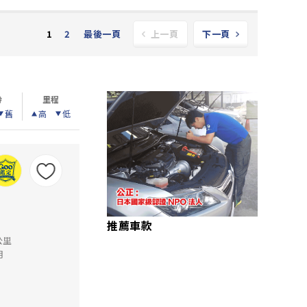
2
最後一頁
1
上一頁
下一頁
齡
里程
舊
高
低
推薦車款
公里
月