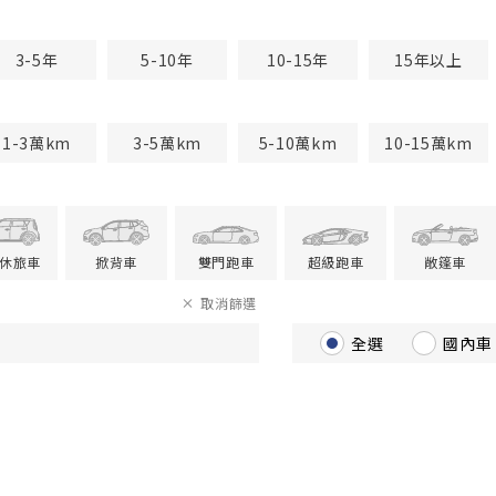
3-5年
5-10年
10-15年
15年以上
1-3萬km
3-5萬km
5-10萬km
10-15萬km
V休旅車
掀背車
雙門跑車
超級跑車
敞篷車
取消篩選
全選
國內車