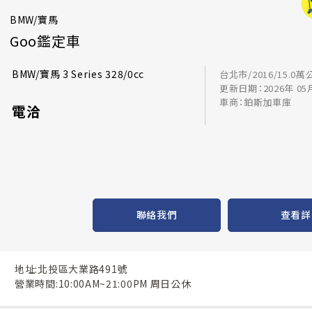
BMW/寶馬
Goo鑑定車
BMW/寶馬 3 Series 328/0cc
台北市/2016/15.0萬
更新日期：2026年 05
車商：鉑斯加車庫
電洽
聯絡我們
查看詳
地址:北投區大業路491號
營業時間:10:00AM~21:00PM 周日公休