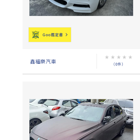
Goo鑑定書
★
★
★
★
★
鑫福樂汽車
（0件）