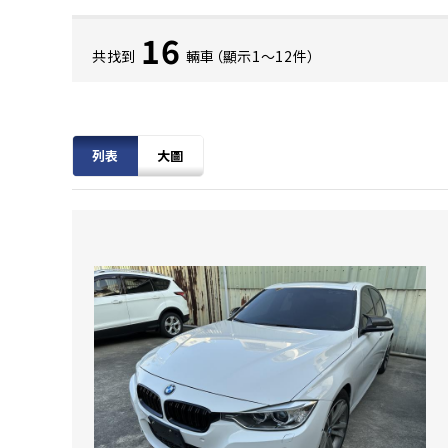
16
共找到
輛車（顯示1〜12件）
列表
大圖