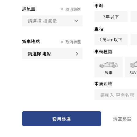
車齢
排氣量
取消篩選
3年以下
里程
1萬km以下
賞車地點
取消篩選
車輛種類
請選擇 地點
房車
SU
車商名稱
套用篩選
清空篩選