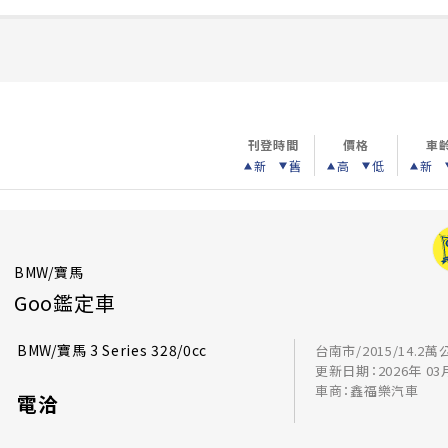
刊登時間
價格
車
新
舊
高
低
新
BMW/寶馬
Goo鑑定車
BMW/寶馬 3 Series 328/0cc
台南市/2015/14.2萬
更新日期：2026年 03
車商：鑫福樂汽車
電洽