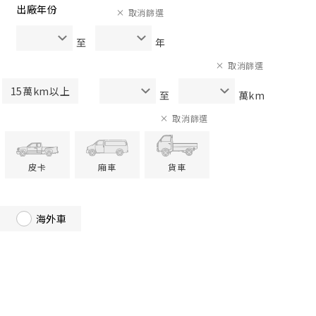
出廠年份
取消篩選
至
年
取消篩選
15萬km以上
至
萬km
取消篩選
皮卡
廂車
貨車
海外車