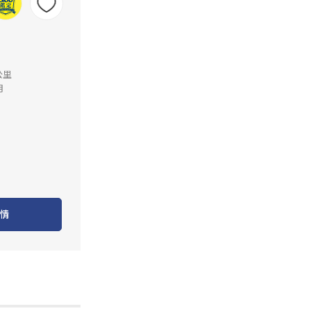
公里
月
情