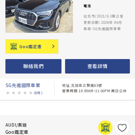
電洽
台北市/2021/6.3萬公里
更新日期：2026年 04月
車商：SG先進國際車業
Goo鑑定書
聯絡我們
查看詳情
SG先進國際車業
地址:北投區立賢路63號
營業時間:10:00AM~21:00PM 周日公休
★
★
★
★
★
（0件）
AUDI/奧迪
Goo鑑定車