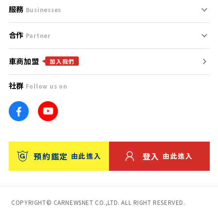
服務
支援中心
服務條款
Businesses
合作
什麼是Goo鑑定？
聯絡我們
免責聲明
Partner
車商加盟
合作夥伴
找好車
隱私權政策
加入我們
社群
Follow us on
廣告合作
找好店
團隊
找海外車
車訊網
消費者評價
台灣優良中古車商大獎
預約鑑定
登入
由此進入
由此進入
保固
收費服務
COPYRIGHT© CARNEWSNET CO.,LTD. ALL RIGHT RESERVED.