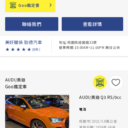
Goo鑑定書
聯絡我們
查看詳情
美好關係 勁德汽車
地址:桃園區經國路32號
營業時間:10:00AM~21:00PM 周日公休
★
★
★
★
★
（0件）
AUDI/奧迪
Goo鑑定車
AUDI/奧迪 Q3 RS/0cc
電洽
桃園市/2021/5.8萬公里
更新日期：2026年 06月