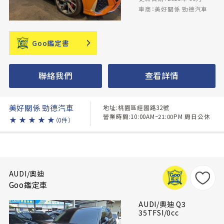
車商：美好關係 勁德汽車
Goo鑑定書
聯絡我們
查看詳情
美好關係 勁德汽車
地址:桃園區經國路32號
營業時間:10:00AM~21:00PM 周日公休
★
★
★
★
★
（0件）
AUDI/奧迪
Goo鑑定車
AUDI/奧迪 Q3
35TFSI/0cc