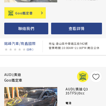
Goo鑑定書
聯絡我們
查看詳情
銘峰汽車/育鑫國際
地址:香山區中華路五段942號
營業時間:10:00AM~21:00PM 周日公休
★
★
★
★
★
（0件）
AUDI/奧迪
Goo鑑定車
AUDI/奧迪 Q3
35TFSI/0cc
電洽