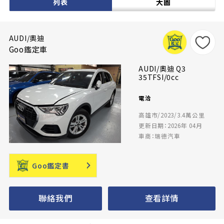
列表
大圖
AUDI/奧迪
Goo鑑定車
AUDI/奧迪 Q3
35TFSI/0cc
電洽
高雄市/2023/3.4萬公里
更新日期：2026年 04月
車商：瑞德汽車
Goo鑑定書
聯絡我們
查看詳情