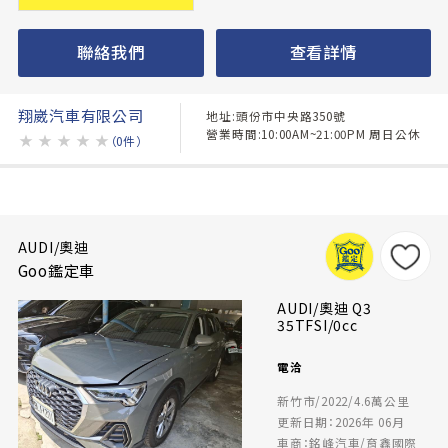
聯絡我們
查看詳情
翔崴汽車有限公司
地址:頭份市中央路350號
營業時間:10:00AM~21:00PM 周日公休
★
★
★
★
★
（0件）
AUDI/奧迪
Goo鑑定車
AUDI/奧迪 Q3
35TFSI/0cc
電洽
新竹市/2022/4.6萬公里
更新日期：2026年 06月
車商：銘峰汽車/育鑫國際