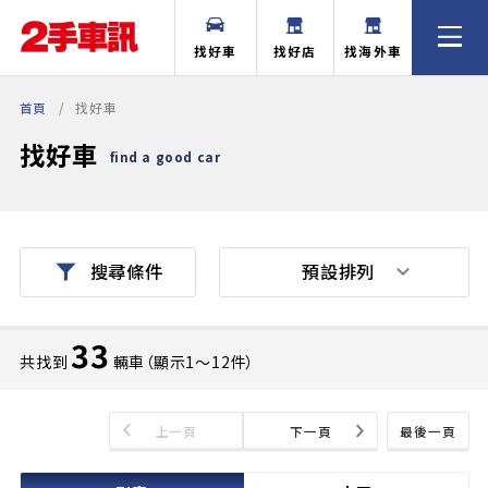
找好車
找好店
找海外車
首頁
找好車
找好車
find a good car
預設排列
搜尋條件
33
共找到
輛車（顯示1〜12件）
上一頁
下一頁
最後一頁