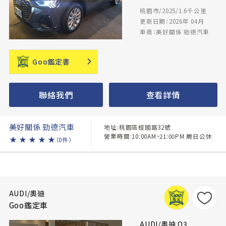
桃園市/2025/1.6千公里
更新日期：2026年 04月
車商：美好關係 勁德汽車
Goo鑑定書
聯絡我們
查看詳情
美好關係 勁德汽車
地址:桃園區經國路32號
營業時間:10:00AM~21:00PM 周日公休
★
★
★
★
★
（0件）
AUDI/奧迪
Goo鑑定車
AUDI/奧迪 Q3