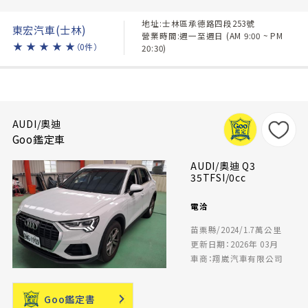
地址:士林區承德路四段253號
東宏汽車(士林)
營業時間:週一至週日 (AM 9:00 ~ PM
★
★
★
★
★
（0件）
20:30)
AUDI/奧迪
Goo鑑定車
AUDI/奧迪 Q3
35TFSI/0cc
電洽
苗栗縣/2024/1.7萬公里
更新日期：2026年 03月
車商：翔崴汽車有限公司
Goo鑑定書