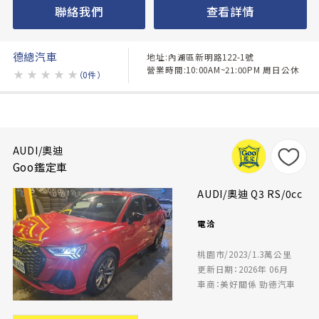
聯絡我們
查看詳情
德總汽車
地址:內湖區新明路122-1號
營業時間:10:00AM~21:00PM 周日公休
★
★
★
★
★
（0件）
AUDI/奧迪
Goo鑑定車
AUDI/奧迪 Q3 RS/0cc
電洽
桃園市/2023/1.3萬公里
更新日期：2026年 06月
車商：美好關係 勁德汽車