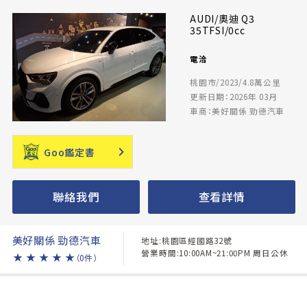
AUDI/奧迪 Q3
35TFSI/0cc
電洽
桃園市/2023/4.8萬公里
更新日期：2026年 03月
車商：美好關係 勁德汽車
Goo鑑定書
聯絡我們
查看詳情
美好關係 勁德汽車
地址:桃園區經國路32號
營業時間:10:00AM~21:00PM 周日公休
★
★
★
★
★
（0件）