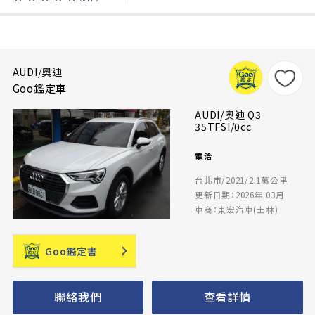
AUDI/奧迪
Goo鑑定車
AUDI/奧迪 Q3
35TFSI/0cc
電洽
台北市/2021/2.1萬公里
更新日期：2026年 03月
車商：東宏汽車(士林)
Goo鑑定書
聯絡我們
查看詳情