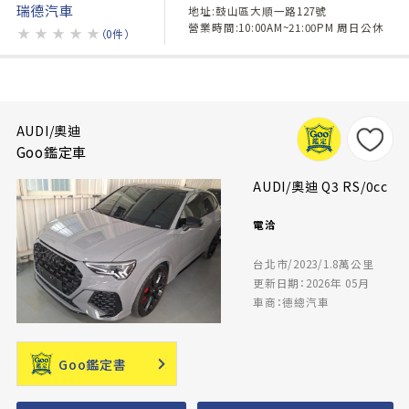
瑞德汽車
地址:鼓山區大順一路127號
營業時間:10:00AM~21:00PM 周日公休
★
★
★
★
★
（0件）
AUDI/奧迪
Goo鑑定車
AUDI/奧迪 Q3 RS/0cc
電洽
台北市/2023/1.8萬公里
更新日期：2026年 05月
車商：德總汽車
Goo鑑定書