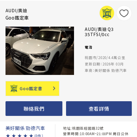
AUDI/奧迪
Goo鑑定車
AUDI/奧迪 Q3
35TFSI/0cc
電洽
桃園市/2020/4.4萬公里
更新日期：2026年 03月
車商：美好關係 勁德汽車
Goo鑑定書
聯絡我們
查看詳情
美好關係 勁德汽車
地址:桃園區經國路32號
營業時間:10:00AM~21:00PM 周日公休
★
★
★
★
★
（0件）