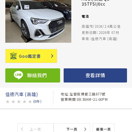
35TFSI/0cc
電洽
高雄市/2024/2.4萬公里
更新日期：2026年 07月
車商：佳德汽車 (高雄)
Goo鑑定書
聯絡我們
查看詳情
佳德汽車 (高雄)
地址:左營區博愛三路677號
營業時間:08:30AM~21:00PM
★
★
★
★
★
（0件）
上一頁
下一頁
最後一頁