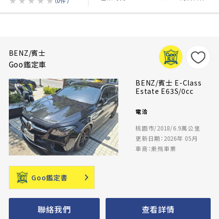
★
★
★
★
★
（0件）
BENZ/賓士
Goo鑑定車
BENZ/賓士 E-Class
Estate E63S/0cc
電洽
桃園市/2018/6.9萬公里
更新日期：2026年 05月
車商：乘飛車業
Goo鑑定書
聯絡我們
查看詳情