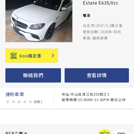
Estate E63S/0cc
電洽
台北市/2017/5.2萬公里
更新日期：2026年 06月
車商：捷俐車業
Goo鑑定書
聯絡我們
查看詳情
捷俐車業
地址:中山區濱江街350號之3
營業時間:10:00AM~21:00PM 周日公休
★
★
★
★
★
（0件）
BENZ/賓士