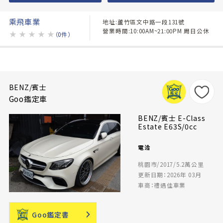
乘飛車業
地址:蘆竹區文中路一段131號
營業時間:10:00AM~21:00PM 周日公休
★
★
★
★
★
（0件）
BENZ/賓士
Goo鑑定車
BENZ/賓士 E-Class
Estate E63S/0cc
電洽
桃園市/2017/5.2萬公里
更新日期：2026年 03月
車商：禮遇佳車業
Goo鑑定書