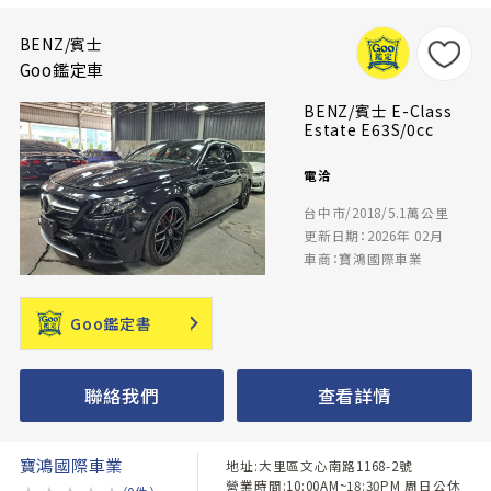
BENZ/賓士
Goo鑑定車
BENZ/賓士 E-Class
Estate E63S/0cc
電洽
台中市/2018/5.1萬公里
更新日期：2026年 02月
車商：寶鴻國際車業
Goo鑑定書
聯絡我們
查看詳情
寶鴻國際車業
地址:大里區文心南路1168-2號
營業時間:10:00AM~18:30PM 周日公休