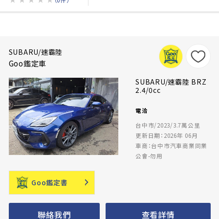
SUBARU/速霸陸
Goo鑑定車
SUBARU/速霸陸 BRZ
2.4/0cc
電洽
台中市/2023/3.7萬公里
更新日期：2026年 06月
車商：台中市汽車商業同業
公會-勿用
Goo鑑定書
聯絡我們
查看詳情