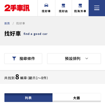
找好車
找好店
找海外車
首頁
找好車
找好車
find a good car
預設排列
搜尋條件
8
共找到
輛車（顯示1〜8件）
列表
大圖