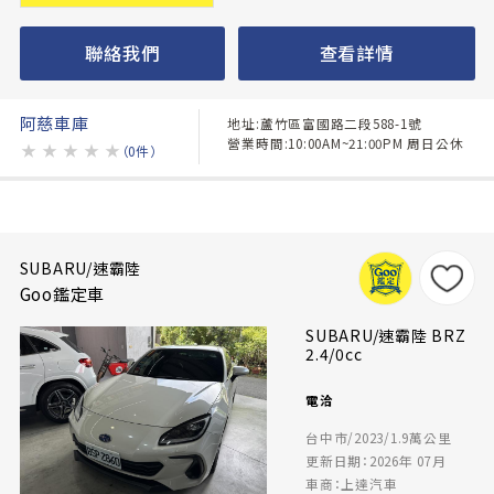
聯絡我們
查看詳情
阿慈車庫
地址:蘆竹區富國路二段588-1號
營業時間:10:00AM~21:00PM 周日公休
★
★
★
★
★
（0件）
SUBARU/速霸陸
Goo鑑定車
SUBARU/速霸陸 BRZ
2.4/0cc
電洽
台中市/2023/1.9萬公里
更新日期：2026年 07月
車商：上達汽車