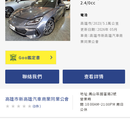
2.4/0cc
電洽
高雄市/2023/5.1萬公里
更新日期：2026年 05月
車商：高雄市新高雄汽車商
業同業公會
Goo鑑定書
聯絡我們
查看詳情
地址:鳳山區國富路2號
高雄市新高雄汽車商業同業公會
營業時
間:10:00AM~21:00PM 周日
★
★
★
★
★
（0件）
公休