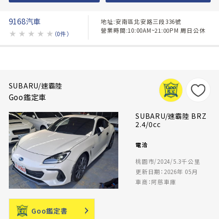
9168汽車
地址:安南區北安路三段336號
營業時間:10:00AM~21:00PM 周日公休
★
★
★
★
★
（0件）
SUBARU/速霸陸
Goo鑑定車
SUBARU/速霸陸 BRZ
2.4/0cc
電洽
桃園市/2024/5.3千公里
更新日期：2026年 05月
車商：阿慈車庫
Goo鑑定書