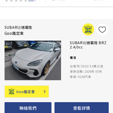
★
★
★
★
★
（0件）
SUBARU/速霸陸
Goo鑑定車
SUBARU/速霸陸 BRZ
2.4/0cc
電洽
台南市/2023/3.4萬公里
更新日期：2026年 05月
車商：9168汽車
Goo鑑定書
聯絡我們
查看詳情