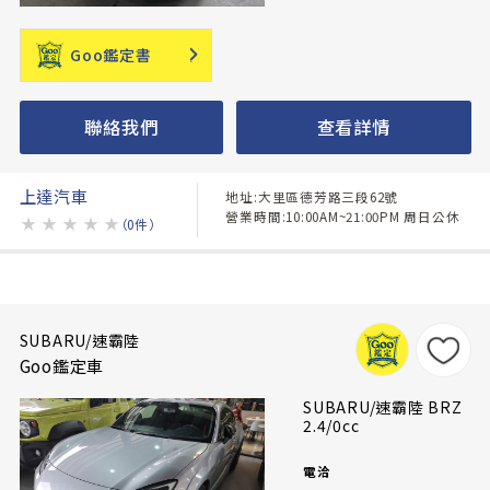
Goo鑑定書
聯絡我們
查看詳情
上達汽車
地址:大里區德芳路三段62號
營業時間:10:00AM~21:00PM 周日公休
★
★
★
★
★
（0件）
SUBARU/速霸陸
Goo鑑定車
SUBARU/速霸陸 BRZ
2.4/0cc
電洽