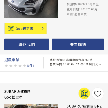
桃園市/2023/3.5萬公里
更新日期：2026年 02月
車商：迎風車業
Goo鑑定書
聯絡我們
查看詳情
迎風車業
地址:新屋區高鐵南路六段668號
營業時間:10:00AM~21:00PM 周日公休
★
★
★
★
★
（0件）
SUBARU/速霸陸
Goo鑑定車
SUBARU/速霸陸 BRZ