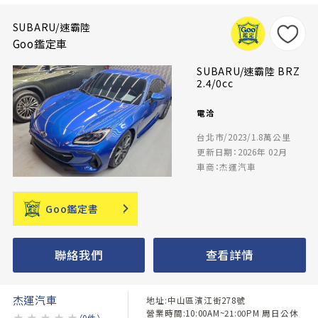
SUBARU/速霸陸
Goo鑑定車
SUBARU/速霸陸 BRZ
2.4/0cc
電洽
台北市/2023/1.8萬公里
更新日期：2026年 02月
車商：杰運汽車
Goo鑑定書
聯絡我們
查看詳情
杰運汽車
地址:中山區濱江街278號
營業時間:10:00AM~21:00PM 周日公休
★
★
★
★
★
（0件）