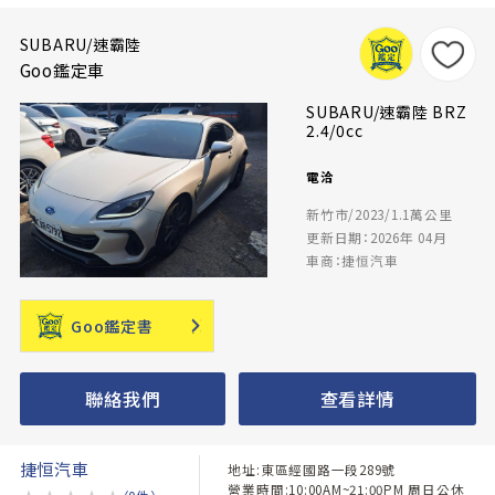
SUBARU/速霸陸
Goo鑑定車
SUBARU/速霸陸 BRZ
2.4/0cc
電洽
新竹市/2023/1.1萬公里
更新日期：2026年 04月
車商：捷恒汽車
Goo鑑定書
聯絡我們
查看詳情
捷恒汽車
地址:東區經國路一段289號
營業時間:10:00AM~21:00PM 周日公休