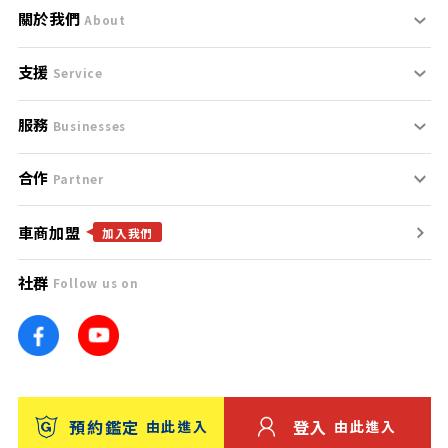
關於我們
About
支援
刊登規範
Service
服務
支援中心
服務條款
Businesses
合作
什麼是Goo鑑定？
聯絡我們
免責聲明
Partner
車商加盟
合作夥伴
找好車
隱私權政策
加入我們
社群
Follow us on
廣告合作
找好店
團隊
找海外車
車訊網
消費者評價
台灣優良中古車商大獎
預約鑑定
登入
由此進入
由此進入
保固