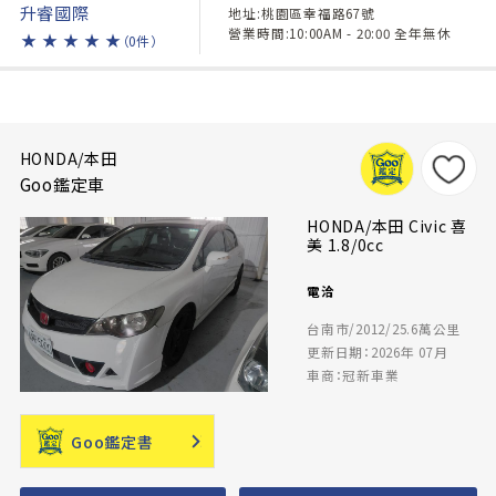
升睿國際
地址:桃園區幸福路67號
營業時間:10:00AM - 20:00 全年無休
★
★
★
★
★
（0件）
HONDA/本田
Goo鑑定車
HONDA/本田 Civic 喜
美 1.8/0cc
電洽
台南市/2012/25.6萬公里
更新日期：2026年 07月
車商：冠新車業
Goo鑑定書