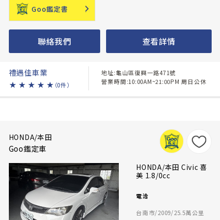
Goo鑑定書
聯絡我們
查看詳情
禮遇佳車業
地址:龜山區復興一路471號
營業時間:10:00AM~21:00PM 周日公休
★
★
★
★
★
（0件）
HONDA/本田
Goo鑑定車
HONDA/本田 Civic 喜
美 1.8/0cc
電洽
台南市/2009/25.5萬公里