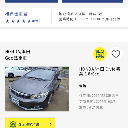
禮遇佳車業
地址:龜山區復興一路471號
營業時間:10:00AM~21:00PM 周日公休
★
★
★
★
★
（0件）
HONDA/本田
Goo鑑定車
HONDA/本田 Civic 喜
美 1.8/0cc
電洽
桃園市/2014/22.8萬公里
更新日期：2026年 03月
車商：睿品汽車
Goo鑑定書