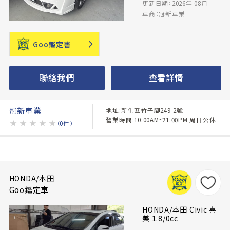
更新日期：2026年 08月
車商：冠新車業
Goo鑑定書
聯絡我們
查看詳情
冠新車業
地址:新化區竹子腳249-2號
營業時間:10:00AM~21:00PM 周日公休
★
★
★
★
★
（0件）
HONDA/本田
Goo鑑定車
HONDA/本田 Civic 喜
美 1.8/0cc