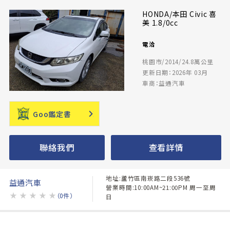
HONDA/本田 Civic 喜
美 1.8/0cc
電洽
桃園市/2014/24.8萬公里
更新日期：2026年 03月
車商：益通汽車
Goo鑑定書
聯絡我們
查看詳情
地址:蘆竹區南崁路二段536號
益通汽車
營業時間:10:00AM~21:00PM 周一至周
★
★
★
★
★
（0件）
日