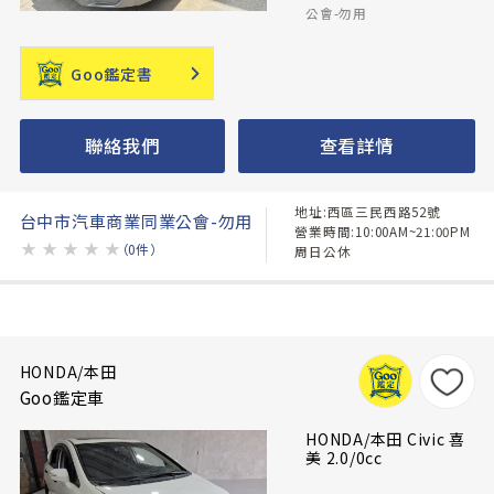
公會-勿用
Goo鑑定書
聯絡我們
查看詳情
地址:西區三民西路52號
台中市汽車商業同業公會-勿用
營業時間:10:00AM~21:00PM
★
★
★
★
★
（0件）
周日公休
HONDA/本田
Goo鑑定車
HONDA/本田 Civic 喜
美 2.0/0cc