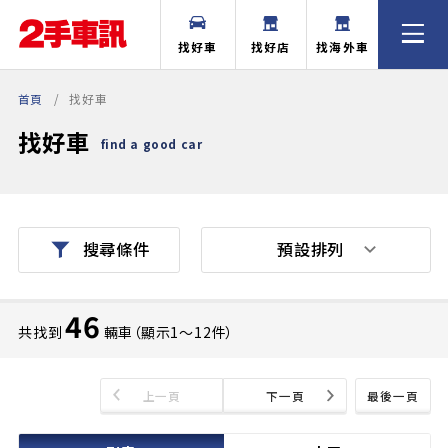
找好車
找好店
找海外車
首頁
找好車
找好車
find a good car
預設排列
搜尋條件
46
共找到
輛車（顯示1〜12件）
上一頁
下一頁
最後一頁