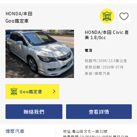
HONDA/本田
Goo鑑定車
HONDA/本田 Civic 喜
美 1.8/0cc
電洽
桃園市/2009/23.5萬公里
更新日期：2026年 07月
車商：俥聚汽車
Goo鑑定書
聯絡我們
查看詳情
俥聚汽車
地址:龜山區文化一路32號
營業時間:10:00AM~21:00PM 周日公休