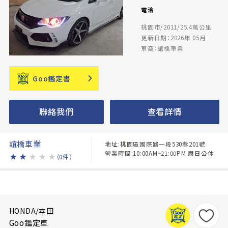
電洽
桃園市/2011/25.4萬公里
更新日期：2026年 05月
車商：誼橋車業
Goo鑑定書
聯絡我們
查看詳情
誼橋車業
地址:桃園區國際路一段530巷201號
營業時間:10:00AM~21:00PM 周日公休
★
★
★
★
★
（0件）
HONDA/本田
Goo鑑定車