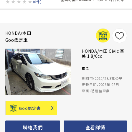
★
★
★
★
★
（0件）
HONDA/本田
Goo鑑定車
HONDA/本田 Civic 喜
美 1.8/0cc
電洽
桃園市/2012/23.3萬公里
更新日期：2026年 03月
車商：禮遇佳車業
Goo鑑定書
聯絡我們
查看詳情