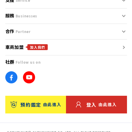
刊登規範
Service
服務
支援中心
服務條款
Businesses
合作
什麼是Goo鑑定？
聯絡我們
免責聲明
Partner
車商加盟
合作夥伴
找好車
隱私權政策
加入我們
社群
Follow us on
廣告合作
找好店
團隊
找海外車
車訊網
消費者評價
台灣優良中古車商大獎
預約鑑定
登入
由此進入
由此進入
保固
收費服務