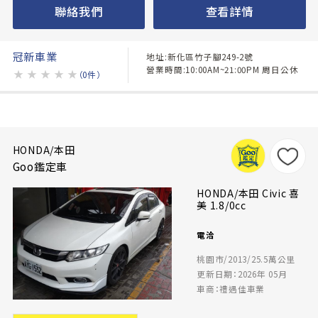
聯絡我們
查看詳情
冠新車業
地址:新化區竹子腳249-2號
營業時間:10:00AM~21:00PM 周日公休
★
★
★
★
★
（0件）
HONDA/本田
Goo鑑定車
HONDA/本田 Civic 喜
美 1.8/0cc
電洽
桃園市/2013/25.5萬公里
更新日期：2026年 05月
車商：禮遇佳車業