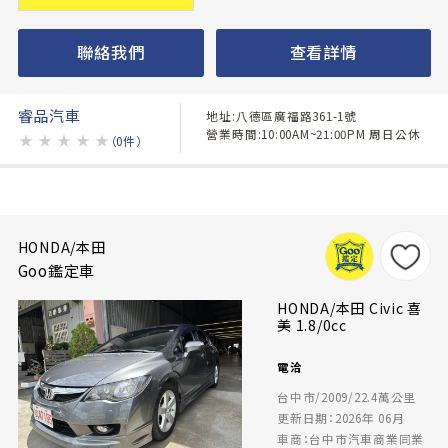
聯絡我們
查看詳情
睿品汽車
地址:八德區廣福路361-1號
營業時間:10:00AM~21:00PM 周日公休
★
★
★
★
★
（0件）
HONDA/本田
Goo鑑定車
HONDA/本田 Civic 喜
美 1.8/0cc
電洽
台中市/2009/22.4萬公里
更新日期：2026年 06月
車商：台中市汽車商業同業