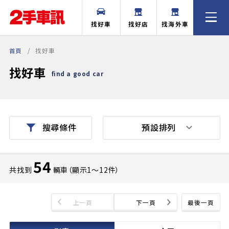
找好車
找好店
找海外車
首頁
找好車
找好車
find a good car
預設排列
搜尋條件
54
共找到
輛車（顯示1〜12件）
上一頁
下一頁
最後一頁