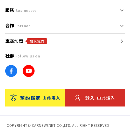
服務
支援中心
服務條款
Businesses
合作
什麼是Goo鑑定？
聯絡我們
免責聲明
Partner
車商加盟
合作夥伴
找好車
隱私權政策
加入我們
社群
Follow us on
廣告合作
找好店
團隊
找海外車
車訊網
消費者評價
台灣優良中古車商大獎
預約鑑定
登入
由此進入
由此進入
保固
收費服務
COPYRIGHT© CARNEWSNET CO.,LTD. ALL RIGHT RESERVED.