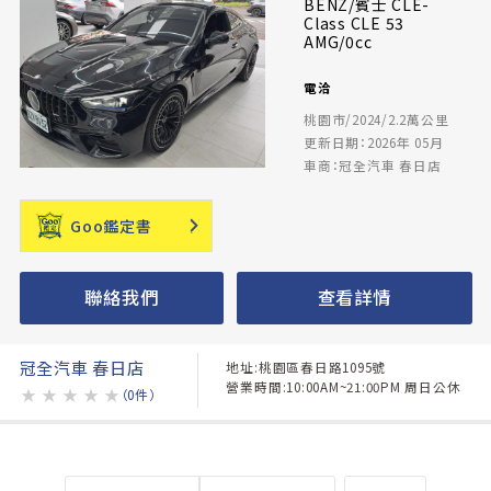
BENZ/賓士 CLE-
Class CLE 53
AMG/0cc
電洽
桃園市/2024/2.2萬公里
更新日期：2026年 05月
車商：冠全汽車 春日店
Goo鑑定書
聯絡我們
查看詳情
冠全汽車 春日店
地址:桃園區春日路1095號
營業時間:10:00AM~21:00PM 周日公休
★
★
★
★
★
（0件）