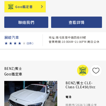
Goo鑑定書
聯絡我們
查看詳情
展峻汽車
地址:南屯區環中路四段69號
營業時間:10:00AM~21:00PM 周日公休
★
★
★
★
★
（0件）
BENZ/賓士
Goo鑑定車
BENZ/賓士 CLE-
Class CLE450/0cc
電洽
桃園市/2024/3.3萬公里