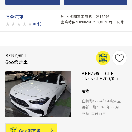
冠全汽車
地址:桃園區國際路二段198號
營業時間:10:00AM~21:00PM 周日公休
★
★
★
★
★
（0件）
BENZ/賓士
Goo鑑定車
BENZ/賓士 CLE-
Class CLE200/0cc
電洽
宜蘭縣/2024/2.4萬公里
更新日期：2026年 06月
車商：東台汽車
Goo鑑定書