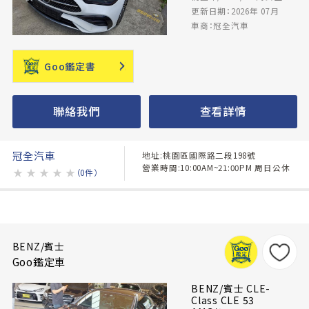
更新日期：2026年 07月
車商：冠全汽車
Goo鑑定書
聯絡我們
查看詳情
冠全汽車
地址:桃園區國際路二段198號
營業時間:10:00AM~21:00PM 周日公休
★
★
★
★
★
（0件）
BENZ/賓士
Goo鑑定車
BENZ/賓士 CLE-
Class CLE 53