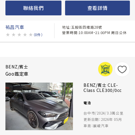
聯絡我們
查看詳情
祐昌汽車
地址:五股區四維路28號
營業時間:10:00AM~21:00PM 周日公休
★
★
★
★
★
（0件）
BENZ/賓士
Goo鑑定車
BENZ/賓士 CLE-
Class CLE300/0cc
電洽
台中市/2024/3.3萬公里
更新日期：2026年 05月
車商：展峻汽車