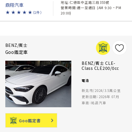
地址:仁德區中正路三段355號
鼎翔汽車
營業時間:週一至週日 (AM 9:30 ~ PM
★
★
★
★
★
（1件）
20:00)
BENZ/賓士
Goo鑑定車
BENZ/賓士 CLE-
Class CLE200/0cc
電洽
新北市/2024/3.5萬公里
更新日期：2026年 07月
車商：祐昌汽車
Goo鑑定書