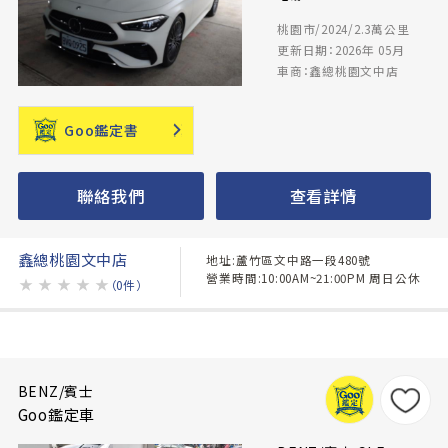
桃園市/2024/2.3萬公里
更新日期：2026年 05月
車商：鑫總桃園文中店
Goo鑑定書
聯絡我們
查看詳情
鑫總桃園文中店
地址:蘆竹區文中路一段480號
營業時間:10:00AM~21:00PM 周日公休
★
★
★
★
★
（0件）
BENZ/賓士
Goo鑑定車