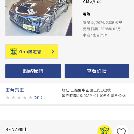
AMG/0cc
電洽
宜蘭縣/2024/2.8萬公里
更新日期：2026年 02月
車商：東台汽車
Goo鑑定書
聯絡我們
查看詳情
東台汽車
地址:五結鄉中正路三段162號
營業時間:10:00AM~21:00PM 周日公休
★
★
★
★
★
（0件）
BENZ/賓士