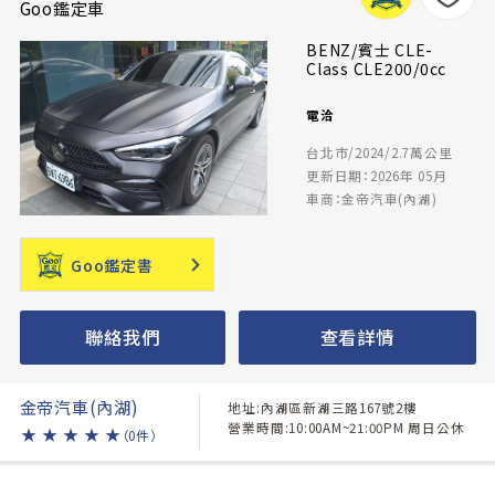
Goo鑑定車
BENZ/賓士 CLE-
Class CLE200/0cc
電洽
台北市/2024/2.7萬公里
更新日期：2026年 05月
車商：金帝汽車(內湖)
Goo鑑定書
聯絡我們
查看詳情
金帝汽車(內湖)
地址:內湖區新湖三路167號2樓
營業時間:10:00AM~21:00PM 周日公休
★
★
★
★
★
（0件）