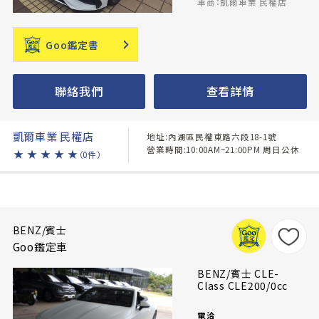
車商：凱爾車業 民權店
Goo鑑定書
聯絡我們
查看詳情
凱爾車業 民權店
地址:內湖區民權東路六段18-1號
營業時間:10:00AM~21:00PM 周日公休
★
★
★
★
★
（0件）
BENZ/賓士
Goo鑑定車
BENZ/賓士 CLE-
Class CLE200/0cc
電洽