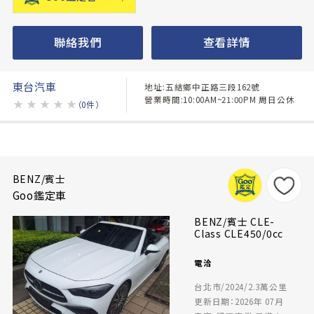
聯絡我們
查看詳情
東台汽車
地址:五結鄉中正路三段162號
營業時間:10:00AM~21:00PM 周日公休
★
★
★
★
★
（0件）
BENZ/賓士
Goo鑑定車
BENZ/賓士 CLE-
Class CLE450/0cc
電洽
台北市/2024/2.3萬公里
更新日期：2026年 07月