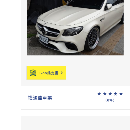
Goo鑑定書
★
★
★
★
★
禮遇佳車業
（0件）