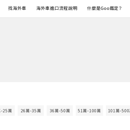
找海外車
海外車進口流程說明
什麼是Goo鑑定？
萬-25萬
26萬-35萬
36萬-50萬
51萬-100萬
101萬-50