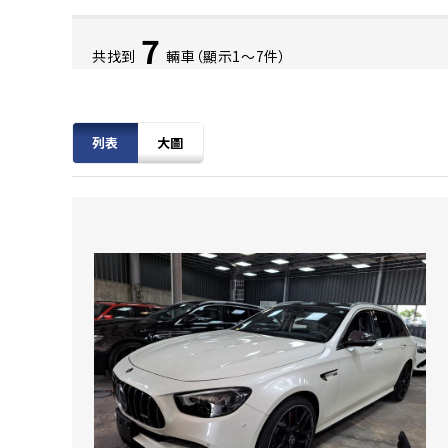
7
共找到
輛車（顯示1〜7件）
列表
大圖