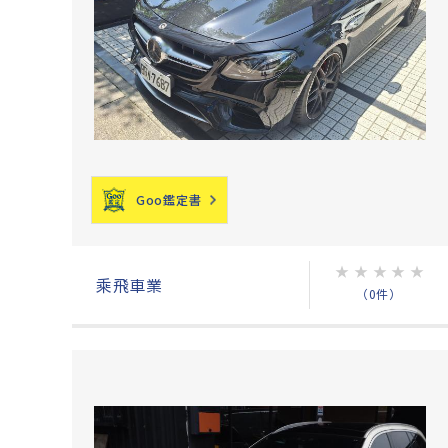
Goo鑑定書
★
★
★
★
★
乘飛車業
（0件）