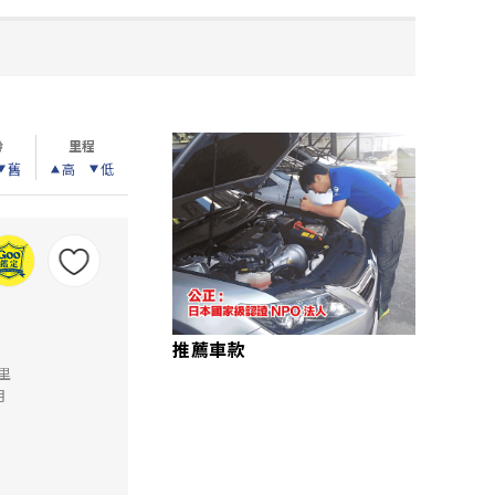
齡
里程
舊
高
低
推薦車款
公里
月