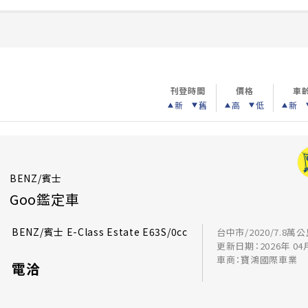
刊登時間
價格
車
新
舊
高
低
新
BENZ/賓士
Goo鑑定車
BENZ/賓士 E-Class Estate E63S/0cc
台中市/2020/7.8萬
更新日期：2026年 04
車商：寶鴻國際車業
電洽