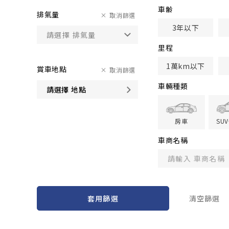
車齢
排氣量
取消篩選
3年以下
里程
1萬km以下
賞車地點
取消篩選
車輛種類
請選擇 地點
房車
SU
車商名稱
套用篩選
清空篩選