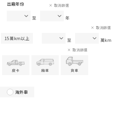
出廠年份
取消篩選
至
年
取消篩選
15萬km以上
至
萬km
取消篩選
皮卡
廂車
貨車
海外車