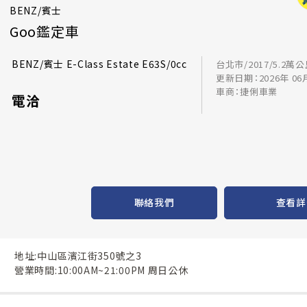
BENZ/賓士
Goo鑑定車
BENZ/賓士 E-Class Estate E63S/0cc
台北市/2017/5.2萬
更新日期：2026年 06
車商：捷俐車業
電洽
聯絡我們
查看詳
地址:中山區濱江街350號之3
營業時間:10:00AM~21:00PM 周日公休