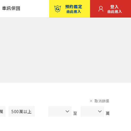
預約鑑定
登入
車訊保固
由此進入
由此進入
取消篩選
0萬
500萬以上
至
萬