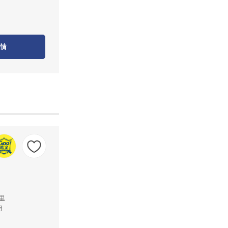
情
公里
月