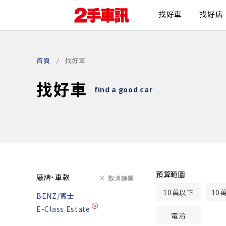
找好車
找好店
首頁
找好車
找好車
find a good car
預算範圍
廠牌・車款
取消篩選
10萬以下
10
BENZ/賓士
E-Class Estate
電洽