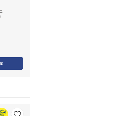
公里
月
情