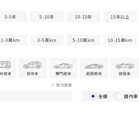
3-5年
5-10年
10-15年
15年以上
1-3萬km
3-5萬km
5-10萬km
10-15萬km
V休旅車
掀背車
雙門跑車
超級跑車
敞篷車
取消篩選
全選
國內車