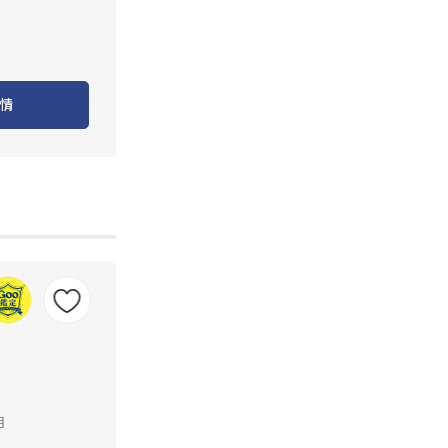
情
里
月