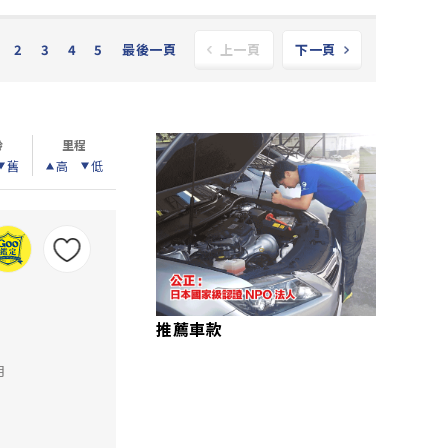
2
3
4
5
最後一頁
上一頁
下一頁
齡
里程
舊
高
低
推薦車款
里
月