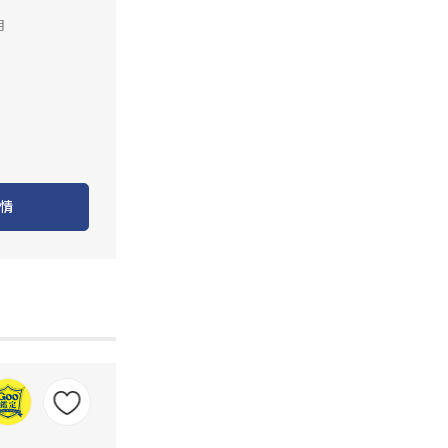
里
月
情