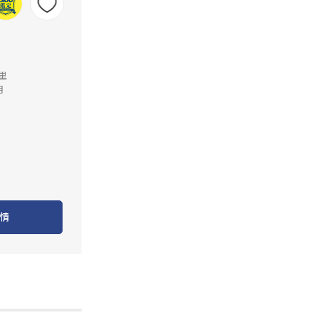
公里
月
情