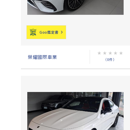
Goo鑑定書
★
★
★
★
★
榮耀國際車業
（0件）