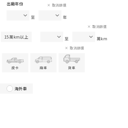
出廠年份
取消篩選
至
年
取消篩選
15萬km以上
至
萬km
取消篩選
皮卡
廂車
貨車
海外車