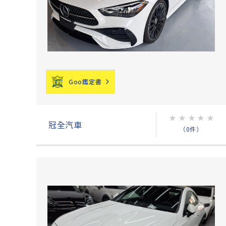
Goo鑑定書
★
★
★
★
★
冠全汽車
（0件）