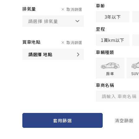
車齢
排氣量
取消篩選
3年以下
里程
1萬km以下
賞車地點
取消篩選
車輛種類
請選擇 地點
房車
SU
車商名稱
套用篩選
清空篩選