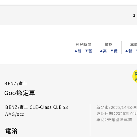
1
刊登時間
價格
車
新
舊
高
低
新
BENZ/賓士
Goo鑑定車
BENZ/賓士 CLE-Class CLE 53
新北市/2025/144公
更新日期：2026年 04
AMG/0cc
車商：榮耀國際車業
電洽