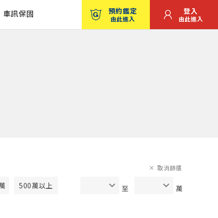
預約鑑定
登入
車訊保固
由此進入
由此進入
取消篩選
0萬
500萬以上
至
萬