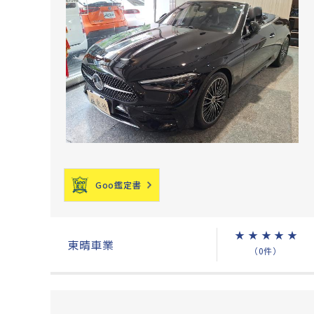
Goo鑑定書
★
★
★
★
★
東晴車業
（0件）