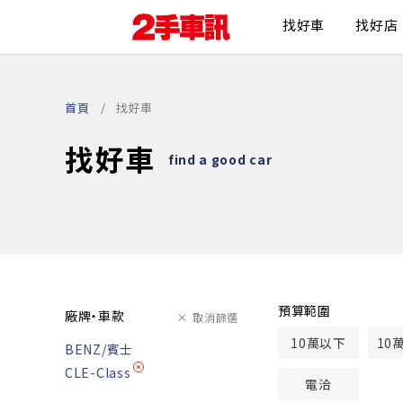
找好車
找好店
首頁
找好車
找好車
find a good car
預算範圍
廠牌・車款
取消篩選
10萬以下
10
BENZ/賓士
CLE-Class
電洽