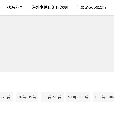
找海外車
海外車進口流程說明
什麼是Goo鑑定？
萬-25萬
26萬-35萬
36萬-50萬
51萬-100萬
101萬-50