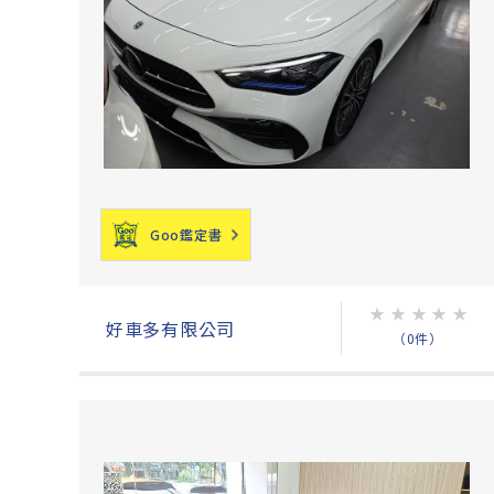
Goo鑑定書
★
★
★
★
★
好車多有限公司
（0件）