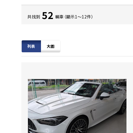
52
共找到
輛車（顯示1〜12件）
列表
大圖