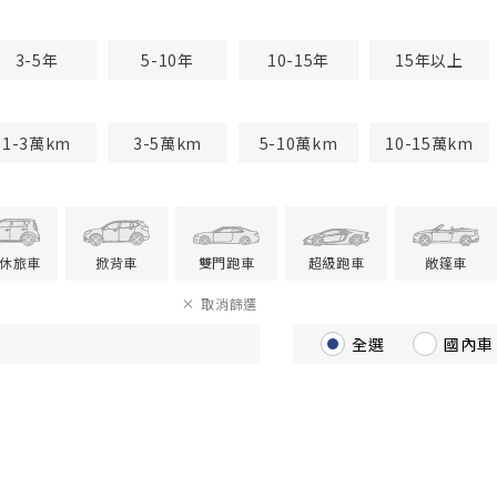
3-5年
5-10年
10-15年
15年以上
1-3萬km
3-5萬km
5-10萬km
10-15萬km
V休旅車
掀背車
雙門跑車
超級跑車
敞篷車
取消篩選
全選
國內車