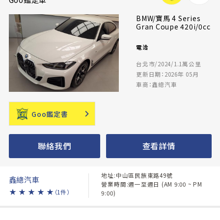
BMW/寶馬 4 Series
Gran Coupe 420i/0cc
電洽
台北市/2024/1.1萬公里
更新日期：2026年 05月
車商：鑫總汽車
Goo鑑定書
聯絡我們
查看詳情
地址:中山區民族東路49號
鑫總汽車
營業時間:週一至週日 (AM 9:00 ~ PM
★
★
★
★
★
（1件）
9:00)