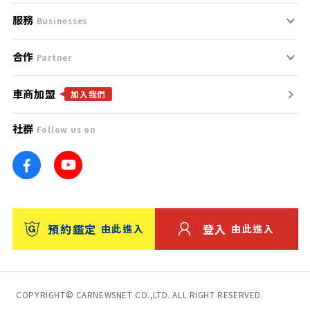
服務
支援中心
服務條款
Businesses
合作
什麼是Goo鑑定？
聯絡我們
免責聲明
Partner
車商加盟
合作夥伴
找好車
隱私權政策
加入我們
社群
Follow us on
廣告合作
找好店
團隊
找海外車
車訊網
消費者評價
台灣優良中古車商大獎
預約鑑定
登入
由此進入
由此進入
保固
收費服務
COPYRIGHT© CARNEWSNET CO.,LTD. ALL RIGHT RESERVED.