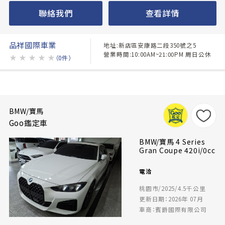
聯絡我們
查看詳情
品祥國際車業
地址:新店區安康路二段350號之5
營業時間:10:00AM~21:00PM 周日公休
★
★
★
★
★
（0件）
BMW/寶馬
Goo鑑定車
BMW/寶馬 4 Series
Gran Coupe 420i/0cc
電洽
桃園市/2025/4.5千公里
更新日期：2026年 07月
車商：賓爵國際有限公司