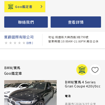
Goo鑑定書
聯絡我們
查看詳情
賓爵國際有限公司
地址:桃園區大興西路3段790號
營業時間:10:00AM~21:00PM 周日公休
★
★
★
★
★
（0件）
BMW/寶馬
Goo鑑定車
BMW/寶馬 4 Series
Gran Coupe 420i/0cc
電洽
高雄市/2024/6.9千公里