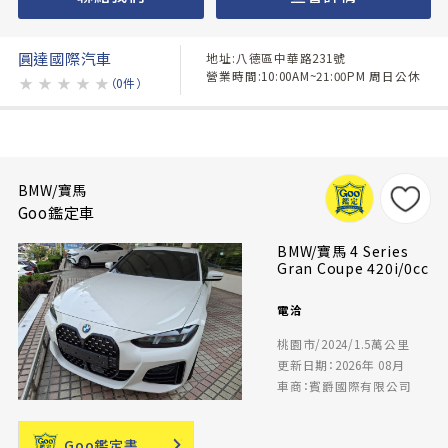
圓達國際汽車
地址:八德區中華路231號
營業時間:10:00AM~21:00PM 周日公休
★
★
★
★
★
（0件）
BMW/寶馬
Goo鑑定車
BMW/寶馬 4 Series
Gran Coupe 420i/0cc
電洽
桃園市/2024/1.5萬公里
更新日期：2026年 08月
車商：賓爵國際有限公司
Goo鑑定書