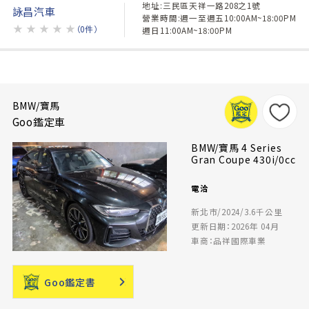
地址:三民區天祥一路208之1號
詠昌汽車
營業時間:週一至週五10:00AM~18:00PM
★
★
★
★
★
（0件）
週日11:00AM~18:00PM
BMW/寶馬
Goo鑑定車
BMW/寶馬 4 Series
Gran Coupe 430i/0cc
電洽
新北市/2024/3.6千公里
更新日期：2026年 04月
車商：品祥國際車業
Goo鑑定書