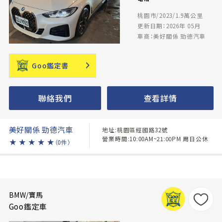
桃園市/2023/1.9萬公里
更新日期：2026年 05月
車商：美好關係 勁德汽車
Goo鑑定書
聯絡我們
查看詳情
美好關係 勁德汽車
地址:桃園區經國路32號
營業時間:10:00AM~21:00PM 周日公休
★
★
★
★
★
（0件）
BMW/寶馬
Goo鑑定車