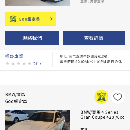
車商：邁齊車業
Goo鑑定書
聯絡我們
查看詳情
邁齊車業
地址:南屯區環中路四段613號
營業時間:10:00AM~21:00PM 周日公休
★
★
★
★
★
（0件）
BMW/寶馬
Goo鑑定車
BMW/寶馬 4 Series
Gran Coupe 420i/0cc
電洽