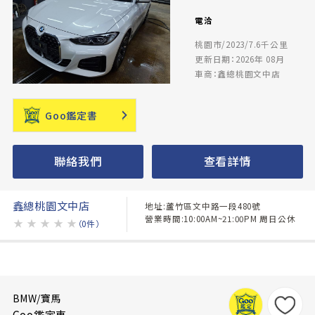
電洽
桃園市/2023/7.6千公里
更新日期：2026年 08月
車商：鑫總桃園文中店
Goo鑑定書
聯絡我們
查看詳情
鑫總桃園文中店
地址:蘆竹區文中路一段480號
營業時間:10:00AM~21:00PM 周日公休
★
★
★
★
★
（0件）
BMW/寶馬
Goo鑑定車