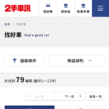
找好車
找好店
找海外車
首頁
找好車
找好車
find a good car
預設排列
搜尋條件
79
共找到
輛車（顯示1〜12件）
上一頁
下一頁
最後一頁