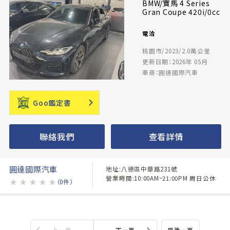
BMW/寶馬 4 Series
Gran Coupe 420i/0cc
電洽
桃園市/2023/2.0萬公里
更新日期：2026年 05月
車商：圓達國際汽車
Goo鑑定書
聯絡我們
查看詳情
圓達國際汽車
地址:八德區中華路231號
營業時間:10:00AM~21:00PM 周日公休
★
★
★
★
★
（0件）
上一頁
下一頁
最後一頁