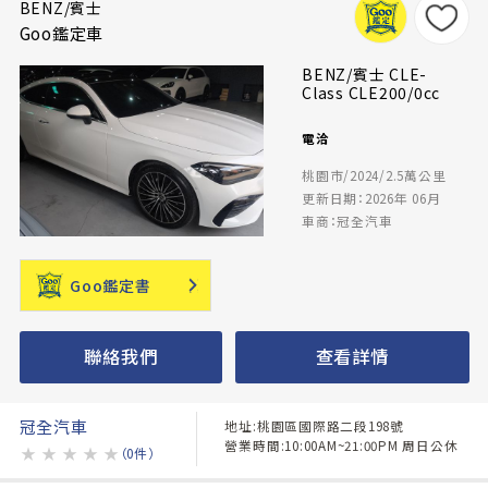
BENZ/賓士
Goo鑑定車
BENZ/賓士 CLE-
Class CLE200/0cc
電洽
桃園市/2024/2.5萬公里
更新日期：2026年 06月
車商：冠全汽車
Goo鑑定書
聯絡我們
查看詳情
冠全汽車
地址:桃園區國際路二段198號
營業時間:10:00AM~21:00PM 周日公休
★
★
★
★
★
（0件）