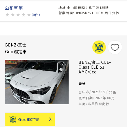
亞柏車業
地址:中山區建國北路三段135號
營業時間:10:00AM~21:00PM 周日公休
★
★
★
★
★
（0件）
BENZ/賓士
Goo鑑定車
BENZ/賓士 CLE-
Class CLE 53
AMG/0cc
電洽
台中市/2025/6.5千公里
更新日期：2026年 06月
車商：泰昌汽車商行
Goo鑑定書