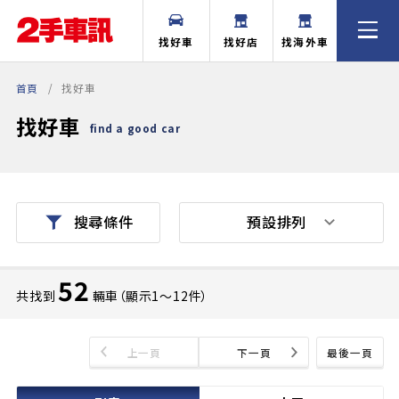
找好車
找好店
找海外車
首頁
找好車
找好車
find a good car
預設排列
搜尋條件
52
共找到
輛車（顯示1〜12件）
上一頁
下一頁
最後一頁