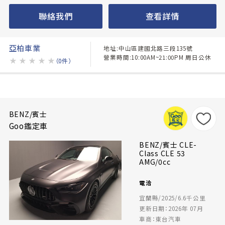
聯絡我們
查看詳情
亞柏車業
地址:中山區建國北路三段135號
營業時間:10:00AM~21:00PM 周日公休
★
★
★
★
★
（0件）
BENZ/賓士
Goo鑑定車
BENZ/賓士 CLE-
Class CLE 53
AMG/0cc
電洽
宜蘭縣/2025/6.6千公里
更新日期：2026年 07月
車商：東台汽車