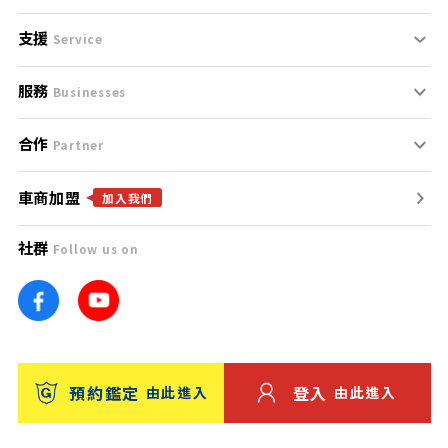
支援
刊登規範
Service
服務
支援中心
服務條款
Businesses
合作
什麼是Goo鑑定？
聯絡我們
免責聲明
Partner
車商加盟
合作夥伴
找好車
隱私權政策
加入我們
社群
Follow us on
廣告合作
找好店
團隊
找海外車
車訊網
消費者評價
台灣優良中古車商大獎
預約鑑定
登入
由此進入
由此進入
保固