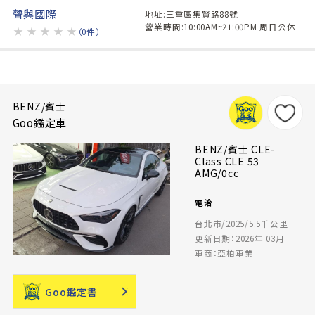
聲與國際
地址:三重區集賢路88號
營業時間:10:00AM~21:00PM 周日公休
★
★
★
★
★
（0件）
BENZ/賓士
Goo鑑定車
BENZ/賓士 CLE-
Class CLE 53
AMG/0cc
電洽
台北市/2025/5.5千公里
更新日期：2026年 03月
車商：亞柏車業
Goo鑑定書