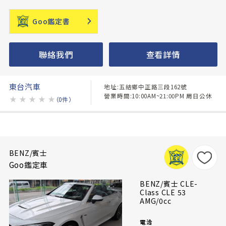
Goo鑑定書
聯絡我們
查看詳情
東台汽車
地址:五結鄉中正路三段162號
營業時間:10:00AM~21:00PM 周日公休
★
★
★
★
★
（0件）
BENZ/賓士
Goo鑑定車
BENZ/賓士 CLE-
Class CLE 53
AMG/0cc
電洽