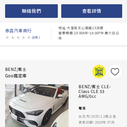
聯絡我們
查看詳情
地址:大里區文心南路1326號
泰昌汽車商行
營業時間:10:00AM~18:00PM 周六日公
★
★
★
★
★
（0件）
休
BENZ/賓士
Goo鑑定車
BENZ/賓士 CLE-
Class CLE 53
AMG/0cc
電洽
台北市/2025/1.2萬公里
更新日期：2026年 07月