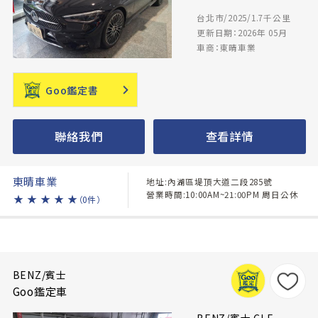
台北市/2025/1.7千公里
更新日期：2026年 05月
車商：東晴車業
Goo鑑定書
聯絡我們
查看詳情
東晴車業
地址:內湖區堤頂大道二段285號
營業時間:10:00AM~21:00PM 周日公休
★
★
★
★
★
（0件）
BENZ/賓士
Goo鑑定車