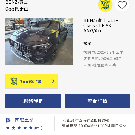
BENZ/賓士
Goo鑑定車
BENZ/賓士 CLE-
Class CLE 53
AMG/0cc
電洽
桃園市/2025/1.7千公里
更新日期：2026年 05月
車商：穩佳國際車業
Goo鑑定書
聯絡我們
查看詳情
穩佳國際車業
地址:蘆竹區南竹路四段39號
營業時間:10:00AM~21:00PM 周日公休
★
★
★
★
★
（0件）