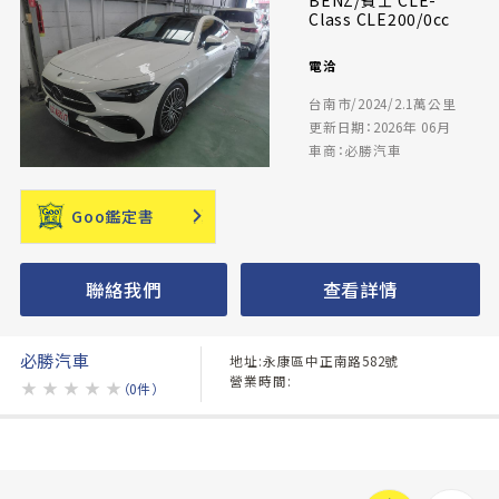
BENZ/賓士 CLE-
Class CLE200/0cc
電洽
台南市/2024/2.1萬公里
更新日期：2026年 06月
車商：必勝汽車
Goo鑑定書
聯絡我們
查看詳情
必勝汽車
地址:永康區中正南路582號
營業時間:
★
★
★
★
★
（0件）