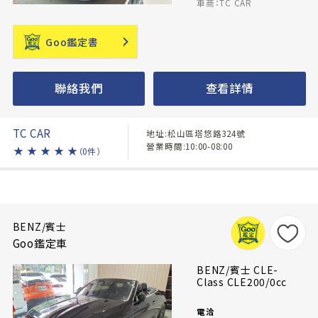
車商：TC CAR
Goo鑑定書
聯絡我們
查看詳情
TC CAR
地址:松山區塔悠路324號
營業時間:10:00-08:00
★
★
★
★
★
（0件）
BENZ/賓士
Goo鑑定車
BENZ/賓士 CLE-
Class CLE200/0cc
電洽