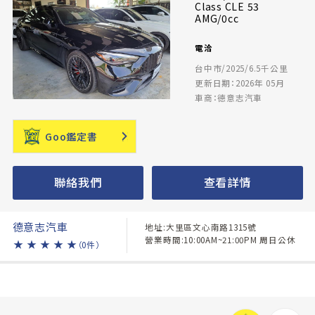
Class CLE 53
AMG/0cc
電洽
台中市/2025/6.5千公里
更新日期：2026年 05月
車商：德意志汽車
Goo鑑定書
聯絡我們
查看詳情
德意志汽車
地址:大里區文心南路1315號
營業時間:10:00AM~21:00PM 周日公休
★
★
★
★
★
（0件）