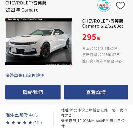
CHEVROLET/雪芙蘭
2021年 Camaro
CHEVROLET/雪芙蘭
Camaro 6.2/6200cc
295
萬
日本/2021/3.8萬公里
更新日期：2025年 07月
進口商：海外車服務中心
海外車進口流程說明
聯絡我們
查看詳情
地址:新北市汐止區新台五路一段99號19
海外車服務中心
樓之2
營業時間:10:00AM~18:00PM 周六日公
★
★
★
★
★
（0件）
休