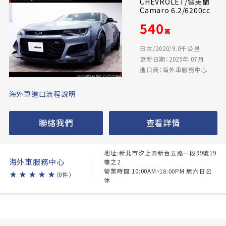
CHEVROLET/雪芙蘭
Camaro 6.2/6200cc
540
萬
日本/2020/9.0千公里
更新日期：2025年 07月
進口商：海外車服務中心
海外車進口流程說明
聯絡我們
查看詳情
地址:新北市汐止區新台五路一段99號19
海外車服務中心
樓之2
營業時間:10:00AM~18:00PM 周六日公
★
★
★
★
★
（0件）
休