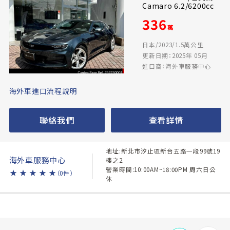
Camaro 6.2/6200cc
336
萬
日本/2023/1.5萬公里
更新日期：2025年 05月
進口商：海外車服務中心
海外車進口流程說明
聯絡我們
查看詳情
地址:新北市汐止區新台五路一段99號19
海外車服務中心
樓之2
營業時間:10:00AM~18:00PM 周六日公
★
★
★
★
★
（0件）
休