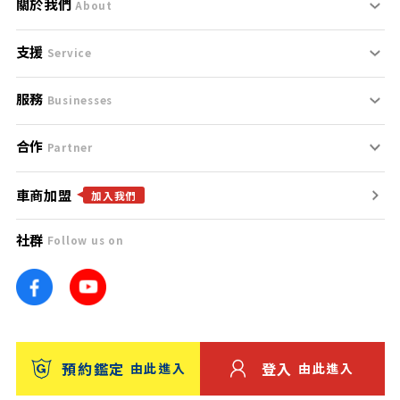
關於我們
About
支援
刊登規範
Service
服務
支援中心
服務條款
Businesses
合作
什麼是Goo鑑定？
聯絡我們
免責聲明
Partner
車商加盟
合作夥伴
找好車
隱私權政策
加入我們
社群
Follow us on
廣告合作
找好店
團隊
找海外車
車訊網
消費者評價
台灣優良中古車商大獎
預約鑑定
登入
由此進入
由此進入
保固