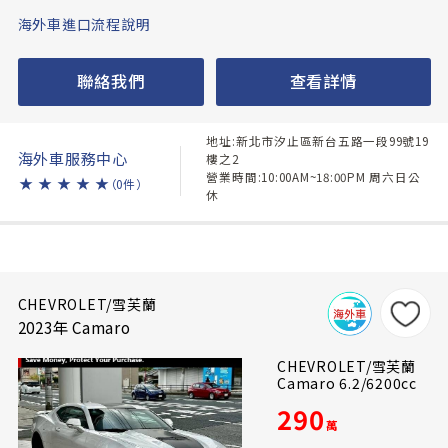
海外車進口流程說明
聯絡我們
查看詳情
地址:新北市汐止區新台五路一段99號19
海外車服務中心
樓之2
營業時間:10:00AM~18:00PM 周六日公
★
★
★
★
★
（0件）
休
CHEVROLET/雪芙蘭
2023年 Camaro
CHEVROLET/雪芙蘭
Camaro 6.2/6200cc
290
萬