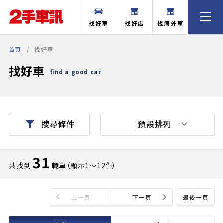
找好車
找好店
找海外車
首頁
找好車
找好車
find a good car
預設排列
搜尋條件
31
共找到
輛車（顯示1〜12件）
上一頁
下一頁
最後一頁