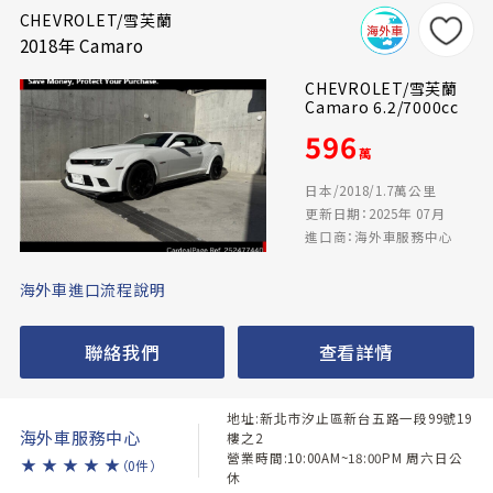
CHEVROLET/雪芙蘭
2018年 Camaro
CHEVROLET/雪芙蘭
Camaro 6.2/7000cc
596
萬
日本/2018/1.7萬公里
更新日期：2025年 07月
進口商：海外車服務中心
海外車進口流程說明
聯絡我們
查看詳情
地址:新北市汐止區新台五路一段99號19
海外車服務中心
樓之2
營業時間:10:00AM~18:00PM 周六日公
★
★
★
★
★
（0件）
休