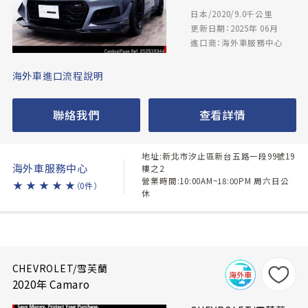
日本/2020/9.0千公里
更新日期：2025年 06月
進口商：海外車服務中心
海外車進口流程說明
聯絡我們
查看詳情
地址:新北市汐止區新台五路一段99號19
海外車服務中心
樓之2
營業時間:10:00AM~18:00PM 周六日公
★
★
★
★
★
（0件）
休
CHEVROLET/雪芙蘭
2020年 Camaro