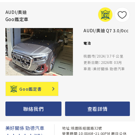
AUDI/奧迪
Goo鑑定車
AUDI/奧迪 Q7 3.0/0cc
電洽
桃園市/2024/3.7千公里
更新日期：2026年 03月
車商：美好關係 勁德汽車
Goo鑑定書
聯絡我們
查看詳情
美好關係 勁德汽車
地址:桃園區經國路32號
營業時間:10:00AM~21:00PM 周日公休