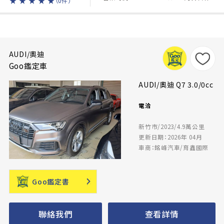
★
★
★
★
★
（0件）
AUDI/奧迪
Goo鑑定車
AUDI/奧迪 Q7 3.0/0cc
電洽
新竹市/2023/4.9萬公里
更新日期：2026年 04月
車商：銘峰汽車/育鑫國際
Goo鑑定書
聯絡我們
查看詳情