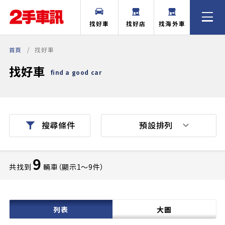
找好車
找好店
找海外車
首頁
找好車
找好車
find a good car
預設排列
搜尋條件
9
共找到
輛車（顯示1〜9件）
列表
大圖