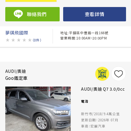
聯絡我們
查看詳情
夢琪飛國際
地址:平鎮區中豐路一段166號
營業時間:10:00AM~20:00PM
★
★
★
★
★
（0件）
AUDI/奧迪
Goo鑑定車
AUDI/奧迪 Q7 3.0/0cc
電洽
新竹市/2018/9.4萬公里
更新日期：2026年 07月
車商：宏展汽車