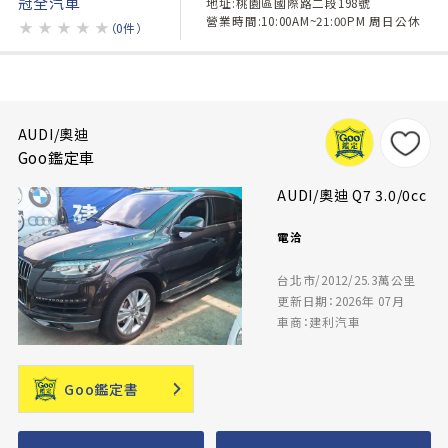
冠全汽車
地址:桃園區國際路二段198號
營業時間:10:00AM~21:00PM 周日公休
★
★
★
★
★
（0件）
AUDI/奧迪
Goo鑑定車
AUDI/奧迪 Q7 3.0/0cc
電洽
台北市/2012/25.3萬公里
更新日期：2026年 07月
車商：建利汽車
Goo鑑定書