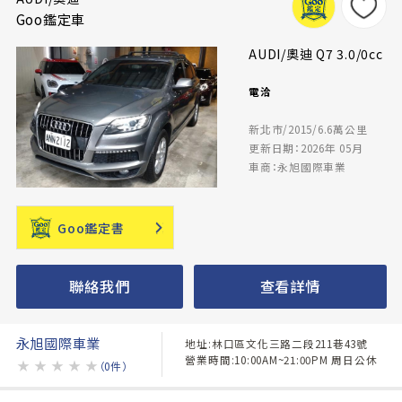
Goo鑑定車
AUDI/奧迪 Q7 3.0/0cc
電洽
新北市/2015/6.6萬公里
更新日期：2026年 05月
車商：永旭國際車業
Goo鑑定書
聯絡我們
查看詳情
永旭國際車業
地址:林口區文化三路二段211巷43號
營業時間:10:00AM~21:00PM 周日公休
★
★
★
★
★
（0件）