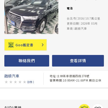
電洽
台北市/2016/10.7萬公里
更新日期：2026年 03月
車商：啟順汽車
Goo鑑定書
聯絡我們
查看詳情
啟順汽車
地址:士林區承德路四段278號
營業時間:10:00AM~21:00PM 周日公休
★
★
★
★
★
（0件）
AUDI/奧迪