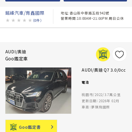
銘峰汽車/育鑫國際
地址:香山區中華路五段942號
營業時間:10:00AM~21:00PM 周日公休
★
★
★
★
★
（0件）
AUDI/奧迪
Goo鑑定車
AUDI/奧迪 Q7 3.0/0cc
電洽
桃園市/2022/3.7萬公里
更新日期：2026年 02月
車商：夢琪飛國際
Goo鑑定書