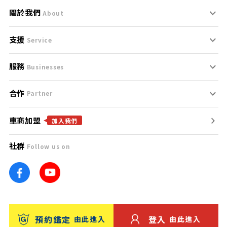
關於我們
About
支援
刊登規範
Service
服務
支援中心
服務條款
Businesses
合作
什麼是Goo鑑定？
聯絡我們
免責聲明
Partner
車商加盟
合作夥伴
找好車
隱私權政策
加入我們
社群
Follow us on
廣告合作
找好店
團隊
找海外車
車訊網
消費者評價
台灣優良中古車商大獎
預約鑑定
登入
由此進入
由此進入