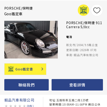
PORSCHE/保時捷
Goo鑑定車
PORSCHE/保時捷 911
Carrera S/0cc
電洽
新北市/2004/9.9萬公里
更新日期：2026年 07月
車商：毅品汽車有限公司
Goo鑑定書
聯絡我們
查看詳情
毅品汽車有限公司
地址:五股區新五路二段125號
營業時間:10:00AM~21:00PM 周日公休
★
★
★
★
★
（0件）