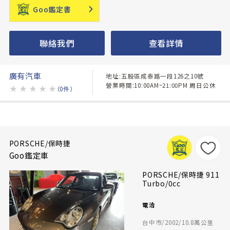
Goo鑑定書
聯絡我們
查看詳情
廣有汽車
地址:五股區成泰路一段126之10號
營業時間:10:00AM~21:00PM 周日公休
★
★
★
★
★
（0件）
PORSCHE/保時捷
Goo鑑定車
PORSCHE/保時捷 911
Turbo/0cc
電洽
台中市/2002/10.8萬公里