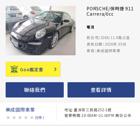
PORSCHE/保時捷 911
Carrera/0cc
電洽
新北市/2004/11.0萬公里
更新日期：2026年 05月
車商：美成國際車業
Goo鑑定書
聯絡我們
查看詳情
美成國際車業
地址:蘆洲區三民路252-1號
營業時間:10:00AM~21:00PM 周日公休
★
★
★
★
★
（0件）