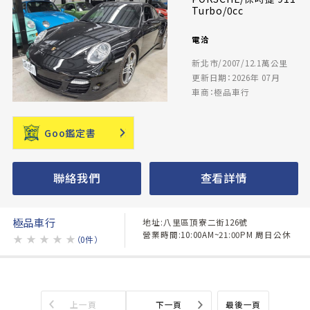
Turbo/0cc
電洽
新北市/2007/12.1萬公里
更新日期：2026年 07月
車商：極品車行
Goo鑑定書
聯絡我們
查看詳情
極品車行
地址:八里區頂寮二街126號
營業時間:10:00AM~21:00PM 周日公休
★
★
★
★
★
（0件）
上一頁
下一頁
最後一頁