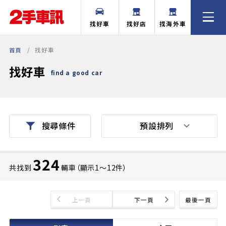
找好車
找好店
找海外車
首頁
找好車
找好車
find a good car
預設排列
搜尋條件
324
共找到
輛車（顯示1〜12件）
上一頁
下一頁
最後一頁