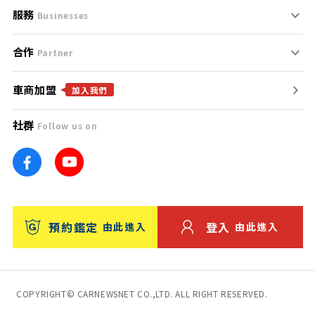
服務
支援中心
服務條款
Businesses
合作
什麼是Goo鑑定？
聯絡我們
免責聲明
Partner
車商加盟
合作夥伴
找好車
隱私權政策
加入我們
社群
Follow us on
廣告合作
找好店
團隊
找海外車
車訊網
消費者評價
台灣優良中古車商大獎
預約鑑定
登入
由此進入
由此進入
保固
收費服務
COPYRIGHT© CARNEWSNET CO.,LTD. ALL RIGHT RESERVED.