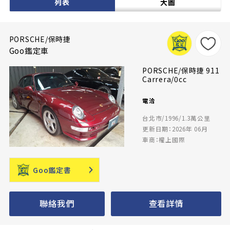
列表
大圖
PORSCHE/保時捷
Goo鑑定車
PORSCHE/保時捷 911
Carrera/0cc
電洽
台北市/1996/1.3萬公里
更新日期：2026年 06月
車商：權上國際
Goo鑑定書
聯絡我們
查看詳情