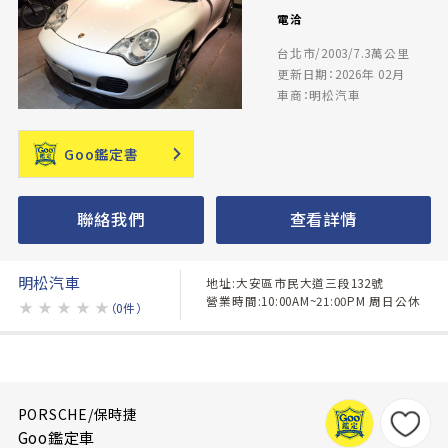
電洽
台北市/2003/7.3萬公里
更新日期：2026年 02月
車商：明松汽車
Goo鑑定書
聯絡我們
查看詳情
明松汽車
地址:大安區市民大道三段132號
營業時間:10:00AM~21:00PM 周日公休
★
★
★
★
★
（0件）
PORSCHE/保時捷
Goo鑑定車