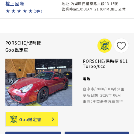
權上國際
地址:內湖區民權東路六段13-16號
營業時間:10:00AM~21:00PM 周日公休
★
★
★
★
★
（0件）
PORSCHE/保時捷
Goo鑑定車
PORSCHE/保時捷 911
Turbo/0cc
電洽
台中市/2000/10.0萬公里
更新日期：2026年 06月
車商：里歐嚴選汽車商行
Goo鑑定書