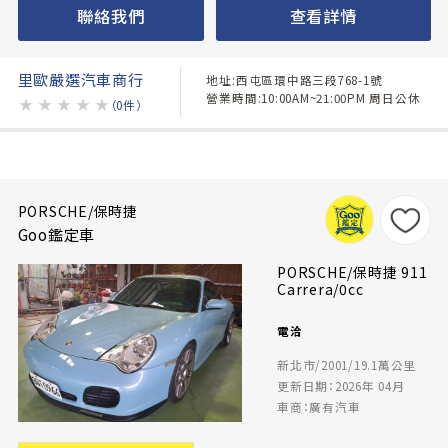
聯絡我們
查看詳情
里歐嚴選汽車商行
地址:西屯區環中路三段768-1號
營業時間:10:00AM~21:00PM 周日公休
★
★
★
★
★
（0件）
PORSCHE/保時捷
Goo鑑定車
PORSCHE/保時捷 911
Carrera/0cc
電洽
新北市/2001/19.1萬公里
更新日期：2026年 04月
車商：廣有汽車