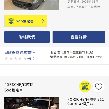
更新日期：2026年 03月
車商：里歐嚴選汽車商行
Goo鑑定書
聯絡我們
查看詳情
里歐嚴選汽車商行
地址:西屯區環中路三段768-1號
營業時間:10:00AM~21:00PM 周日公休
★
★
★
★
★
（0件）
PORSCHE/保時捷
Goo鑑定車
PORSCHE/保時捷 911
Carrera 4S/0cc