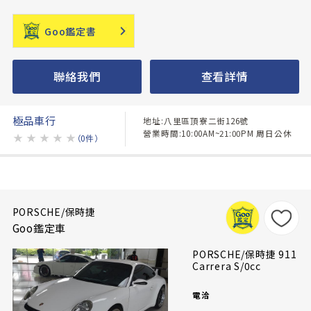
Goo鑑定書
聯絡我們
查看詳情
極品車行
地址:八里區頂寮二街126號
營業時間:10:00AM~21:00PM 周日公休
★
★
★
★
★
（0件）
PORSCHE/保時捷
Goo鑑定車
PORSCHE/保時捷 911
Carrera S/0cc
電洽