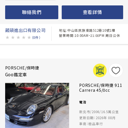
聯絡我們
查看詳情
葳碩進出口有限公司
地址:中山區民族東路512巷10號1樓
營業時間:10:00AM~21:00PM 周日公休
★
★
★
★
★
（0件）
PORSCHE/保時捷
Goo鑑定車
PORSCHE/保時捷 911
Carrera 4S/0cc
電洽
新北市/2006/16.5萬公里
更新日期：2026年 08月
車商：極品車行