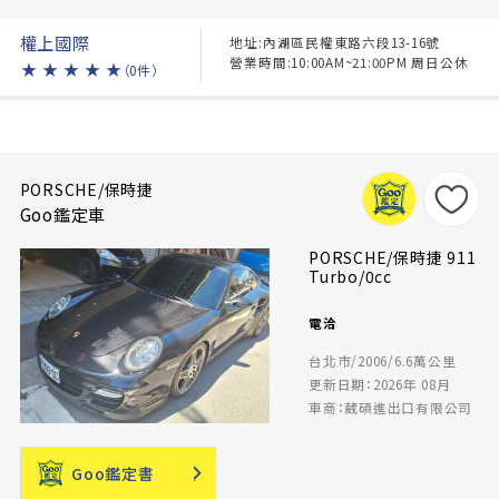
權上國際
地址:內湖區民權東路六段13-16號
營業時間:10:00AM~21:00PM 周日公休
★
★
★
★
★
（0件）
PORSCHE/保時捷
Goo鑑定車
PORSCHE/保時捷 911
Turbo/0cc
電洽
台北市/2006/6.6萬公里
更新日期：2026年 08月
車商：葳碩進出口有限公司
Goo鑑定書