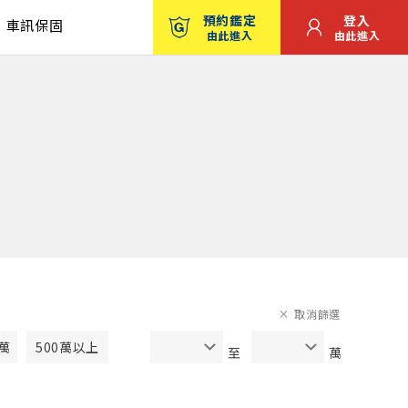
預約鑑定
登入
車訊保固
由此進入
由此進入
取消篩選
0萬
500萬以上
至
萬