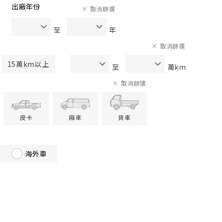
出廠年份
取消篩選
至
年
取消篩選
15萬km以上
至
萬km
取消篩選
皮卡
廂車
貨車
海外車