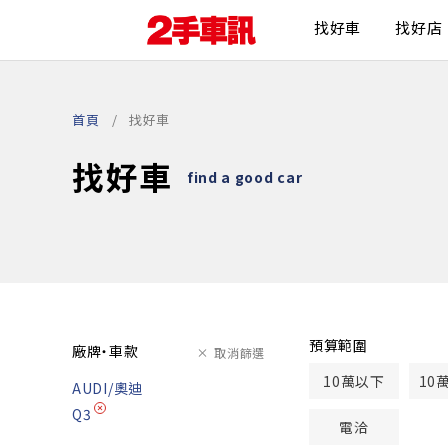
找好車
找好店
首頁
找好車
找好車
find a good car
預算範圍
廠牌・車款
取消篩選
10萬以下
10
AUDI/奧迪
Q3
電洽