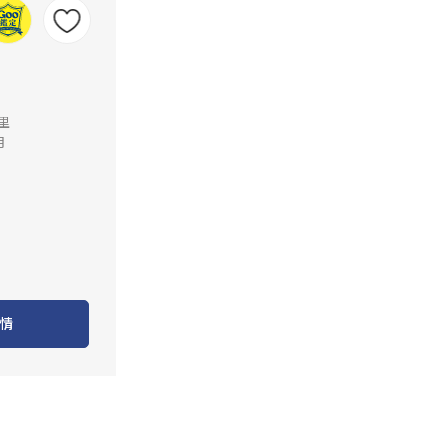
公里
月
情