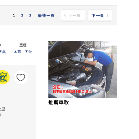
2
3
最後一頁
1
上一頁
下一頁
齡
里程
舊
高
低
推薦車款
公里
月