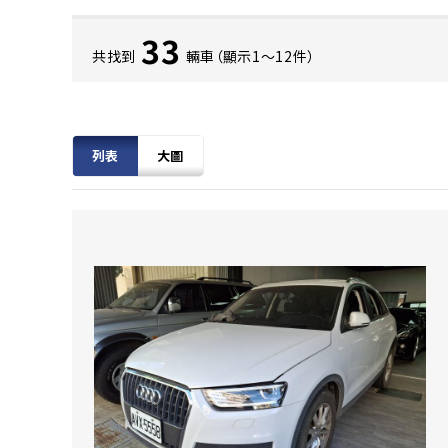
33
共找到
輛車（顯示1〜12件）
列表
大圖