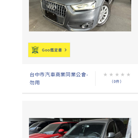
Goo鑑定書
台中市汽車商業同業公會-
★
★
★
★
★
（0件）
勿用