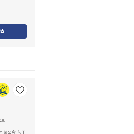
情
公里
月
同業公會-勿用