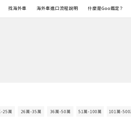
找海外車
海外車進口流程說明
什麼是Goo鑑定？
萬-25萬
26萬-35萬
36萬-50萬
51萬-100萬
101萬-50