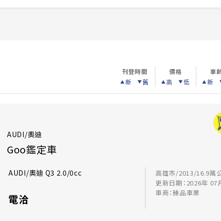
刊登時間
價格
車
新
舊
高
低
新
AUDI/奧迪
Goo鑑定車
AUDI/奧迪 Q3 2.0/0cc
高雄市/2013/16.9萬
更新日期：2026年 07
車商：臻品車業
電洽