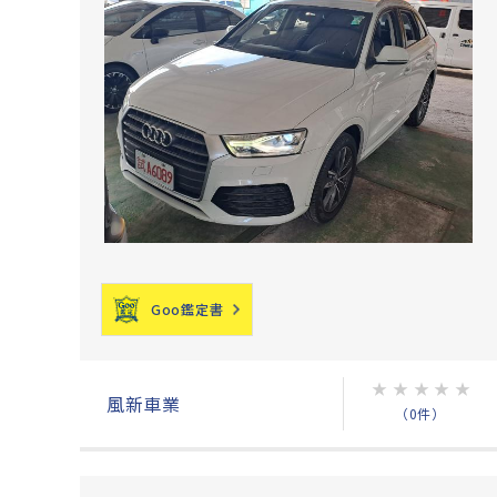
Goo鑑定書
★
★
★
★
★
風新車業
（0件）