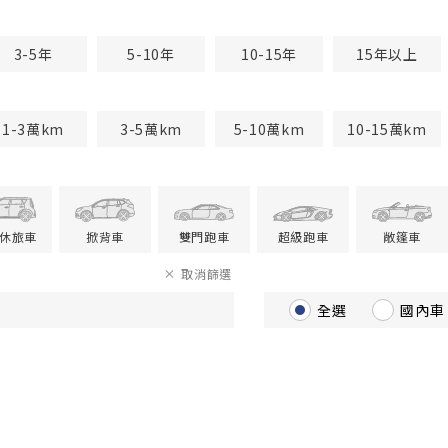
3-5年
5-10年
10-15年
15年以上
1-3萬km
3-5萬km
5-10萬km
10-15萬km
V休旅車
掀背車
雙門跑車
超級跑車
敞篷車
取消篩選
全選
國內車