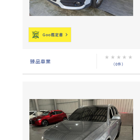
Goo鑑定書
★
★
★
★
★
臻品車業
（0件）