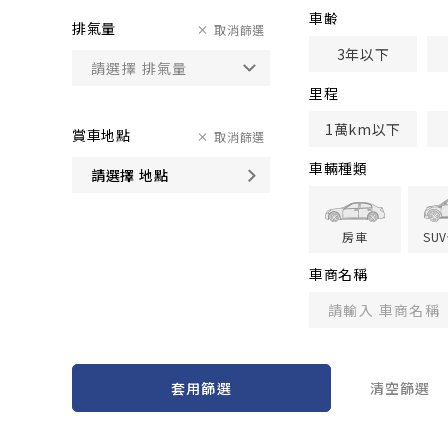
車齢
排氣量
取消篩選
3年以下
里程
1萬km以下
賞車地點
取消篩選
車輛種類
請選擇 地點
房車
SU
車商名稱
套用篩選
清空篩選