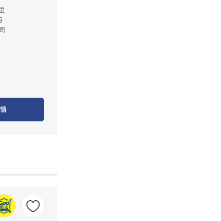
公里
月
司
情