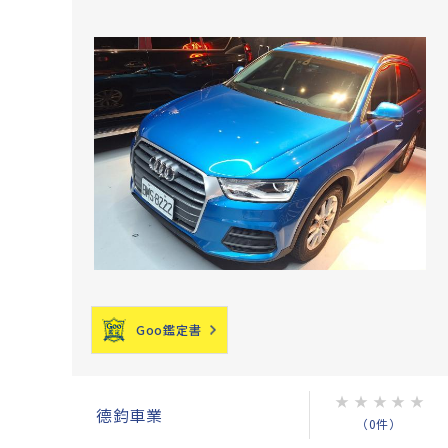
Goo鑑定書
★
★
★
★
★
德鈞車業
（0件）