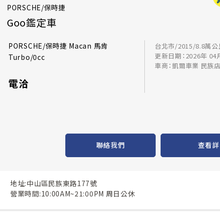
PORSCHE/保時捷
Goo鑑定車
PORSCHE/保時捷 Macan 馬肯
台北市/2015/8.8萬
更新日期：2026年 04
Turbo/0cc
車商：凱爾車業 民族
電洽
聯絡我們
查看詳
地址:中山區民族東路177號
營業時間:10:00AM~21:00PM 周日公休