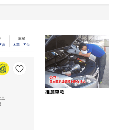
齡
里程
舊
高
低
推薦車款
公里
月