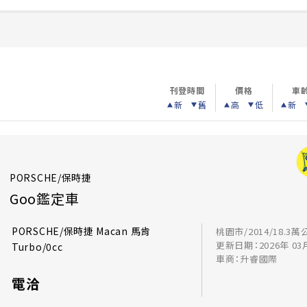
刊登時間
價格
車
新
舊
高
低
新
PORSCHE/保時捷
Goo鑑定車
PORSCHE/保時捷 Macan 馬肯
桃園市/2014/18.3萬
更新日期：2026年 03
Turbo/0cc
車商：升睿國際
電洽