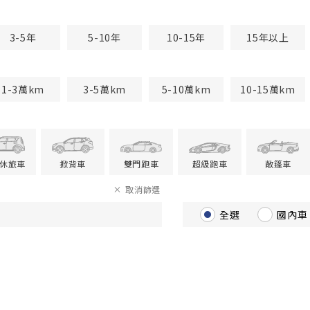
3-5年
5-10年
10-15年
15年以上
1-3萬km
3-5萬km
5-10萬km
10-15萬km
V休旅車
掀背車
雙門跑車
超級跑車
敞篷車
取消篩選
全選
國內車