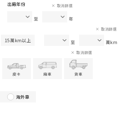
出廠年份
取消篩選
至
年
取消篩選
15萬km以上
至
萬km
取消篩選
皮卡
廂車
貨車
海外車