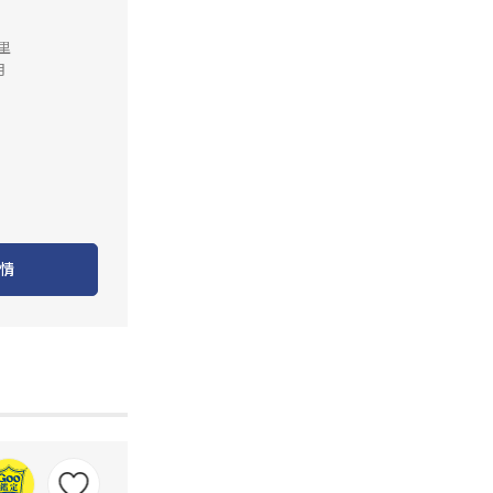
公里
月
情