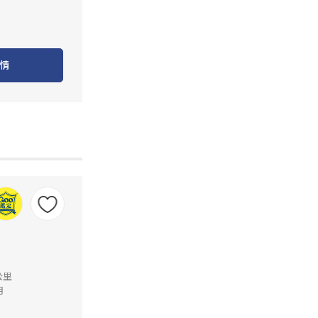
情
公里
月