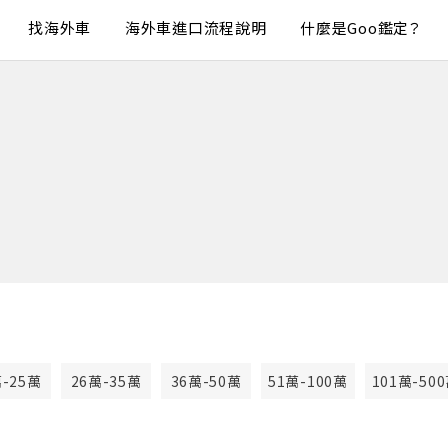
找海外車
海外車進口流程說明
什麼是Goo鑑定？
萬-25萬
26萬-35萬
36萬-50萬
51萬-100萬
101萬-50