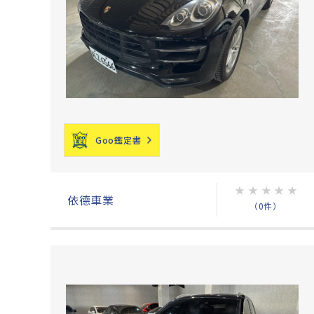
Goo鑑定書
★
★
★
★
★
依德車業
（0件）