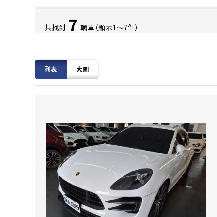
7
共找到
輛車（顯示1〜7件）
列表
大圖