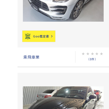
Goo鑑定書
★
★
★
★
★
乘飛車業
（0件）