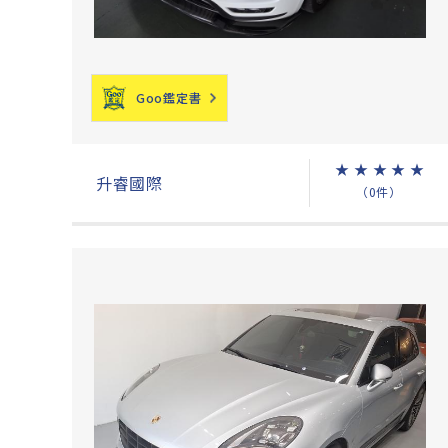
Goo鑑定書
★
★
★
★
★
升睿國際
（0件）