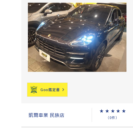
Goo鑑定書
★
★
★
★
★
凱爾車業 民族店
（0件）