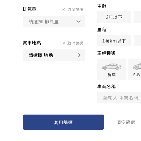
車齢
排氣量
取消篩選
3年以下
里程
1萬km以下
賞車地點
取消篩選
車輛種類
請選擇 地點
房車
SU
車商名稱
套用篩選
清空篩選