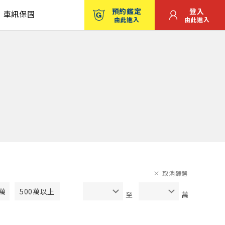
預約鑑定
登入
車訊保固
由此進入
由此進入
取消篩選
0萬
500萬以上
至
萬