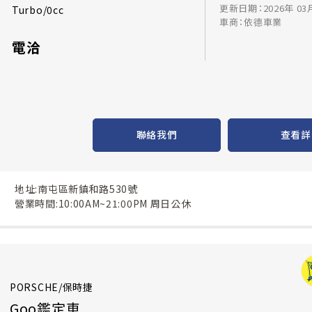
更新日期：2026年 03
Turbo/0cc
車商：依德車業
電洽
聯絡我們
查看詳
地址:南屯區新鎮和路530號
營業時間:10:00AM~21:00PM 周日公休
PORSCHE/保時捷
Goo鑑定車