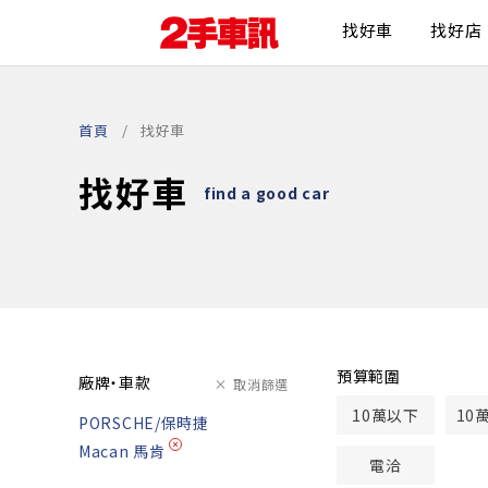
找好車
找好店
首頁
找好車
找好車
find a good car
預算範圍
廠牌・車款
取消篩選
10萬以下
10
PORSCHE/保時捷
Macan 馬肯
電洽