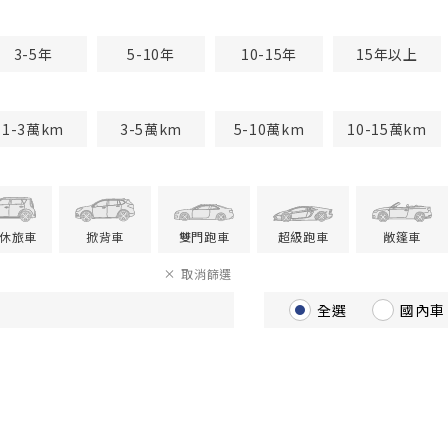
3-5年
5-10年
10-15年
15年以上
1-3萬km
3-5萬km
5-10萬km
10-15萬km
V休旅車
掀背車
雙門跑車
超級跑車
敞篷車
取消篩選
全選
國內車