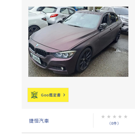
Goo鑑定書
★
★
★
★
★
捷恒汽車
（0件）