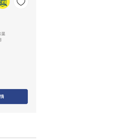
公里
月
情