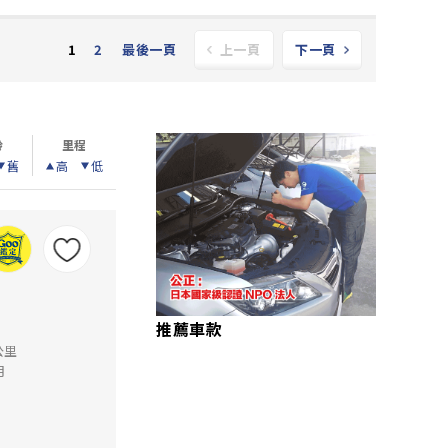
2
最後一頁
1
上一頁
下一頁
齡
里程
舊
高
低
推薦車款
公里
月