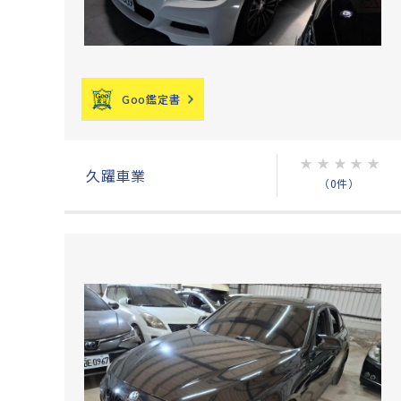
Goo鑑定書
★
★
★
★
★
久躍車業
（0件）