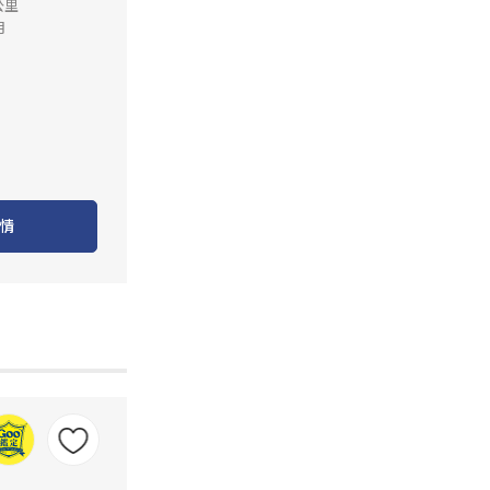
公里
月
情