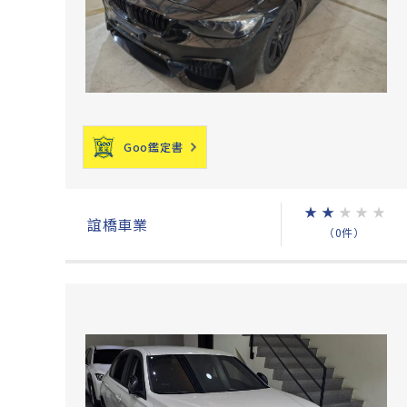
Goo鑑定書
★
★
★
★
★
誼橋車業
（0件）