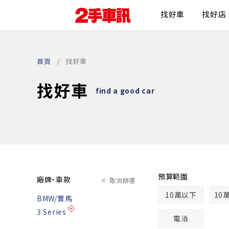
找好車
找好店
首頁
找好車
找好車
find a good car
預算範圍
廠牌・車款
取消篩選
10萬以下
10
BMW/寶馬
3 Series
電洽