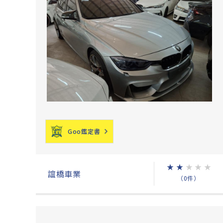
Goo鑑定書
★
★
★
★
★
誼橋車業
（0件）