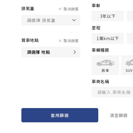
車齢
排氣量
取消篩選
3年以下
里程
1萬km以下
賞車地點
取消篩選
車輛種類
請選擇 地點
房車
SU
車商名稱
套用篩選
清空篩選