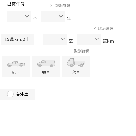
出廠年份
取消篩選
至
年
取消篩選
15萬km以上
至
萬km
取消篩選
皮卡
廂車
貨車
海外車