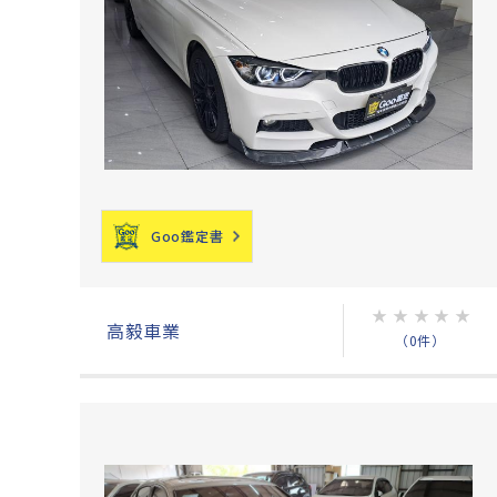
Goo鑑定書
★
★
★
★
★
高毅車業
（0件）