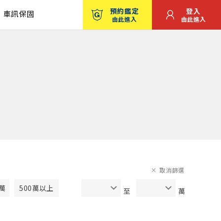
預約鑑定
登入
車訊保固
由此進入
由此進入
取消篩選
0萬
500萬以上
至
萬