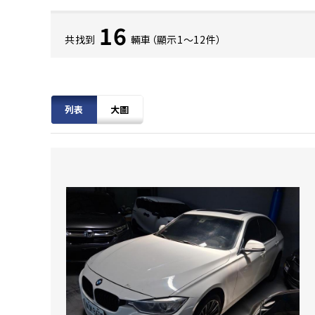
16
共找到
輛車（顯示1〜12件）
列表
大圖