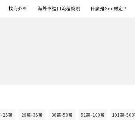
找海外車
海外車進口流程說明
什麼是Goo鑑定？
萬-25萬
26萬-35萬
36萬-50萬
51萬-100萬
101萬-50