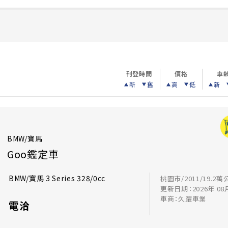
刊登時間
價格
車
新
舊
高
低
新
BMW/寶馬
Goo鑑定車
BMW/寶馬 3 Series 328/0cc
桃園市/2011/19.2萬
更新日期：2026年 08
車商：久躍車業
電洽