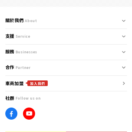
關於我們
About
支援
刊登規範
Service
服務
支援中心
服務條款
Businesses
合作
什麼是Goo鑑定？
聯絡我們
免責聲明
Partner
車商加盟
合作夥伴
找好車
隱私權政策
加入我們
社群
Follow us on
廣告合作
找好店
團隊
找海外車
車訊網
消費者評價
台灣優良中古車商大獎