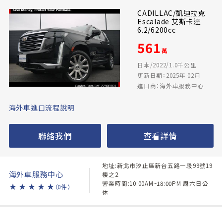
CADILLAC/凱迪拉克
Escalade 艾斯卡達
6.2/6200cc
561
萬
日本/2022/1.0千公里
更新日期：2025年 02月
進口商：海外車服務中心
海外車進口流程說明
聯絡我們
查看詳情
地址:新北市汐止區新台五路一段99號19
海外車服務中心
樓之2
營業時間:10:00AM~18:00PM 周六日公
★
★
★
★
★
（0件）
休