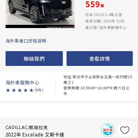
559
萬
日本/2023/1.0萬公里
更新日期：2025年 02月
進口商：海外車服務中心
海外車進口流程說明
聯絡我們
查看詳情
地址:新北市汐止區新台五路一段99號19
海外車服務中心
樓之2
營業時間:10:00AM~18:00PM 周六日公
★
★
★
★
★
（0件）
休
CADILLAC/凱迪拉克
2022年 Escalade 艾斯卡達