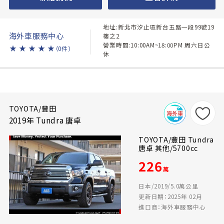
地址:新北市汐止區新台五路一段99號19
海外車服務中心
樓之2
營業時間:10:00AM~18:00PM 周六日公
★
★
★
★
★
（0件）
休
TOYOTA/豐田
2019年 Tundra 唐卓
TOYOTA/豐田 Tundra
唐卓 其他/5700cc
226
萬
日本/2019/5.0萬公里
更新日期：2025年 02月
進口商：海外車服務中心