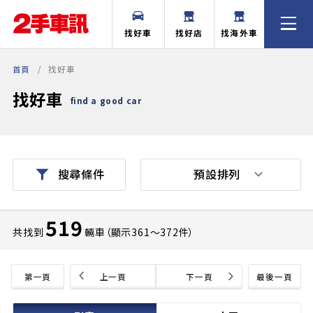
找好車
找好店
找海外車
首頁
找好車
找好車
find a good car
預設排列
搜尋條件
519
共找到
輛車（顯示361〜372件）
第一頁
上一頁
下一頁
最後一頁