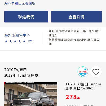
海外車進口流程說明
聯絡我們
查看詳情
地址:新北市汐止區新台五路一段99號19
海外車服務中心
樓之2
營業時間:10:00AM~18:00PM 周六日公
★
★
★
★
★
（0件）
休
TOYOTA/豐田
2017年 Tundra 唐卓
TOYOTA/豐田 Tundra
唐卓 其他/5700cc
278
萬
日本/2017/2.3萬公里