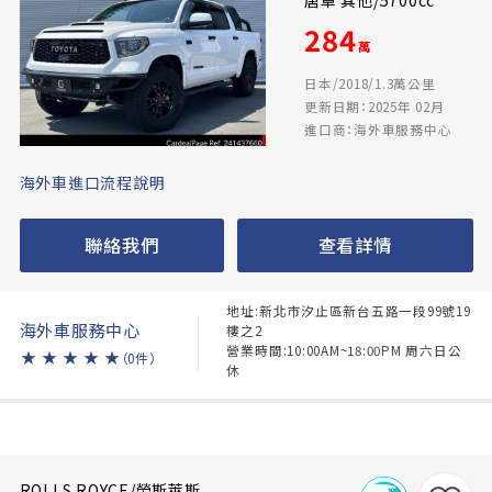
唐卓 其他/5700cc
284
萬
日本/2018/1.3萬公里
更新日期：2025年 02月
進口商：海外車服務中心
海外車進口流程說明
聯絡我們
查看詳情
地址:新北市汐止區新台五路一段99號19
海外車服務中心
樓之2
營業時間:10:00AM~18:00PM 周六日公
★
★
★
★
★
（0件）
休
ROLLS ROYCE/勞斯萊斯