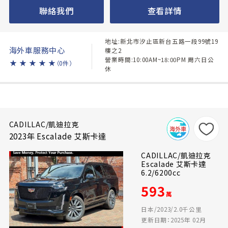
聯絡我們
查看詳情
地址:新北市汐止區新台五路一段99號19
海外車服務中心
樓之2
營業時間:10:00AM~18:00PM 周六日公
★
★
★
★
★
（0件）
休
CADILLAC/凱迪拉克
2023年 Escalade 艾斯卡達
CADILLAC/凱迪拉克
Escalade 艾斯卡達
6.2/6200cc
593
萬
日本/2023/2.0千公里
更新日期：2025年 02月