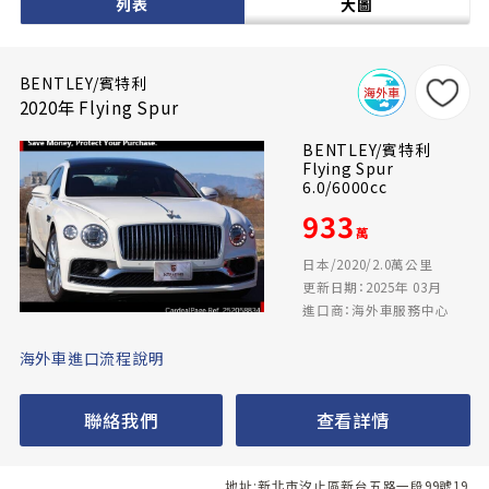
列表
大圖
BENTLEY/賓特利
2020年 Flying Spur
BENTLEY/賓特利
Flying Spur
6.0/6000cc
933
萬
日本/2020/2.0萬公里
更新日期：2025年 03月
進口商：海外車服務中心
海外車進口流程說明
聯絡我們
查看詳情
地址:新北市汐止區新台五路一段99號19