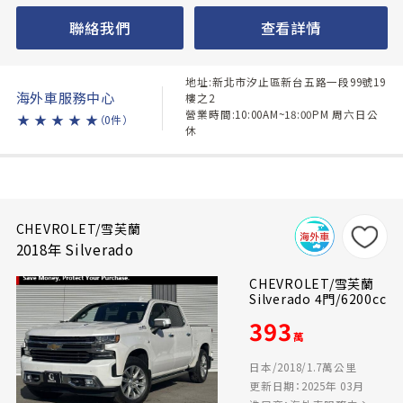
聯絡我們
查看詳情
地址:新北市汐止區新台五路一段99號19
海外車服務中心
樓之2
營業時間:10:00AM~18:00PM 周六日公
★
★
★
★
★
（0件）
休
CHEVROLET/雪芙蘭
2018年 Silverado
CHEVROLET/雪芙蘭
Silverado 4門/6200cc
393
萬
日本/2018/1.7萬公里
更新日期：2025年 03月