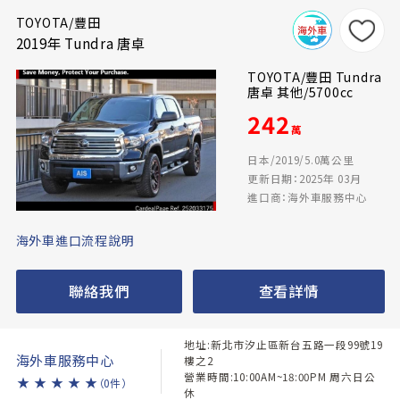
TOYOTA/豐田
2019年 Tundra 唐卓
TOYOTA/豐田 Tundra
唐卓 其他/5700cc
242
萬
日本/2019/5.0萬公里
更新日期：2025年 03月
進口商：海外車服務中心
海外車進口流程說明
聯絡我們
查看詳情
地址:新北市汐止區新台五路一段99號19
海外車服務中心
樓之2
營業時間:10:00AM~18:00PM 周六日公
★
★
★
★
★
（0件）
休