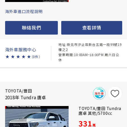
海外車進口流程說明
聯絡我們
查看詳情
地址:新北市汐止區新台五路一段99號19
海外車服務中心
樓之2
營業時間:10:00AM~18:00PM 周六日公
★
★
★
★
★
（0件）
休
TOYOTA/豐田
2018年 Tundra 唐卓
TOYOTA/豐田 Tundra
唐卓 其他/5700cc
331
萬