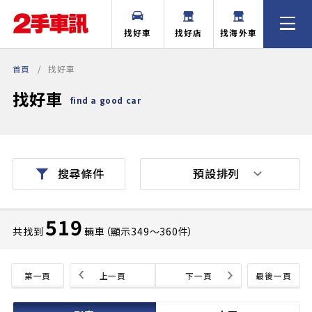
找好車
找好店
找海外車
首頁
找好車
找好車
find a good car
預設排列
搜尋條件
519
共找到
輛車（顯示349〜360件）
第一頁
上一頁
下一頁
最後一頁