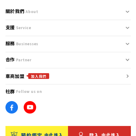
關於我們
About
支援
刊登規範
Service
服務
支援中心
服務條款
Businesses
合作
什麼是Goo鑑定？
聯絡我們
免責聲明
Partner
車商加盟
合作夥伴
找好車
隱私權政策
加入我們
社群
Follow us on
廣告合作
找好店
團隊
找海外車
車訊網
消費者評價
台灣優良中古車商大獎
預約鑑定
登入
由此進入
由此進入