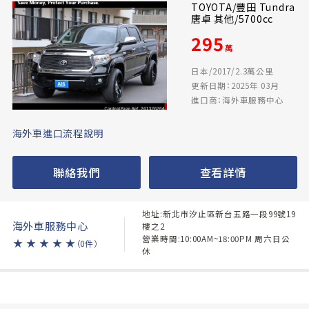
TOYOTA/豐田 Tundra
唐卓 其他/5700cc
295
萬
日本/2017/2.3萬公里
更新日期：2025年 03月
進口商：海外車服務中心
海外車進口流程說明
聯絡我們
查看詳情
地址:新北市汐止區新台五路一段99號19
海外車服務中心
樓之2
營業時間:10:00AM~18:00PM 周六日公
★
★
★
★
★
（0件）
休