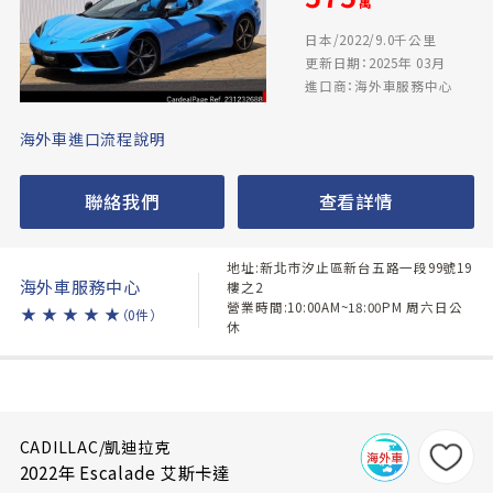
萬
日本/2022/9.0千公里
更新日期：2025年 03月
進口商：海外車服務中心
海外車進口流程說明
聯絡我們
查看詳情
地址:新北市汐止區新台五路一段99號19
海外車服務中心
樓之2
營業時間:10:00AM~18:00PM 周六日公
★
★
★
★
★
（0件）
休
CADILLAC/凱迪拉克
2022年 Escalade 艾斯卡達