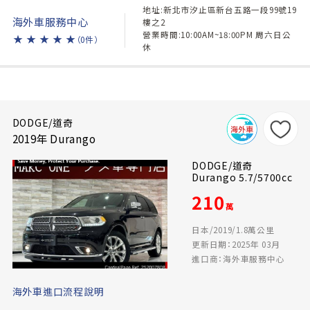
地址:新北市汐止區新台五路一段99號19
海外車服務中心
樓之2
營業時間:10:00AM~18:00PM 周六日公
★
★
★
★
★
（0件）
休
DODGE/道奇
2019年 Durango
DODGE/道奇
Durango 5.7/5700cc
210
萬
日本/2019/1.8萬公里
更新日期：2025年 03月
進口商：海外車服務中心
海外車進口流程說明