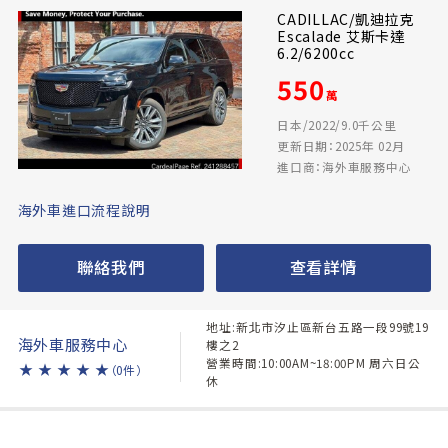
CADILLAC/凱迪拉克
Escalade 艾斯卡達
6.2/6200cc
550
萬
日本/2022/9.0千公里
更新日期：2025年 02月
進口商：海外車服務中心
海外車進口流程說明
聯絡我們
查看詳情
地址:新北市汐止區新台五路一段99號19
海外車服務中心
樓之2
營業時間:10:00AM~18:00PM 周六日公
★
★
★
★
★
（0件）
休