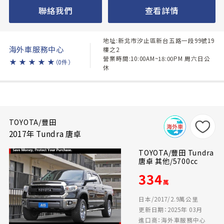
聯絡我們
查看詳情
地址:新北市汐止區新台五路一段99號19
海外車服務中心
樓之2
營業時間:10:00AM~18:00PM 周六日公
★
★
★
★
★
（0件）
休
TOYOTA/豐田
2017年 Tundra 唐卓
TOYOTA/豐田 Tundra
唐卓 其他/5700cc
334
萬
日本/2017/2.9萬公里
更新日期：2025年 03月
進口商：海外車服務中心